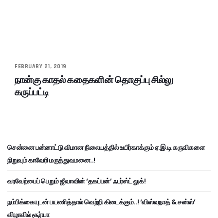
FEBRUARY 21, 2019
நான்கு காதல் கதைகளின் தொகுப்பு சில்லு
கருப்பட்டி
சென்னை பன்னாட்டு விமான நிலையத்தில் உயிர்காக்கும் ஏ.இ.டி கருவிகளை
நிறுவும் காவேரி மருத்துவமனை..!
வரவேற்பைப் பெறும் ஜீவாவின் ‘தகப்பன்’ ஃபர்ஸ்ட் லுக்!
நம்பிக்கையுடன் பயணித்தால் வெற்றி கிடைக்கும்..! ‘விஸ்வநாத் & சன்ஸ்’
விழாவில் சூர்யா