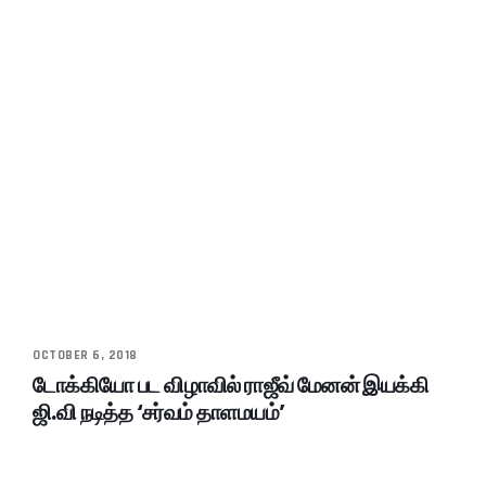
OCTOBER 6, 2018
டோக்கியோ பட விழாவில் ராஜீவ் மேனன் இயக்கி
ஜி.வி நடித்த ‘சர்வம் தாளமயம்’