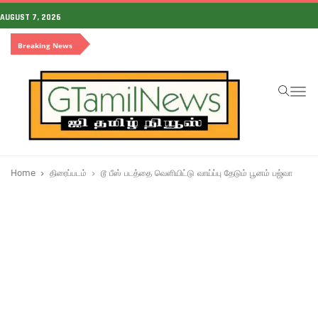
AUGUST 7, 2026
Breaking News
To
na
Home
திரைப்படம்
டூ பீஸ் படத்தை வெளியிட்டு வாய்ப்பு தேடும் பூனம் பஜ்வா