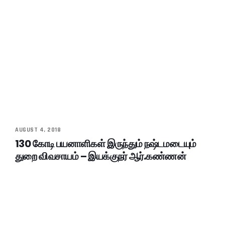
AUGUST 4, 2018
130 கோடி பயனாளிகள் இருந்தும் நஷ்டமடையும்
துறை விவசாயம் – இயக்குநர் ஆர்.கண்ணன்