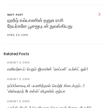
NEXT POST
ஹரீஷ் கல்யாணின் தனுசு ராசி
நேயர்களே பூஜையுடன் துவங்கியது
APRIL 23, 2019
Related Posts
AUGUST 3, 2026
வரவேற்பைப் பெறும் ஜீவாவின் ‘தகப்பன்’ ஃபர்ஸ்ட் லுக்!
AUGUST 3, 2026
நம்பிக்கையுடன் பயணித்தால் வெற்றி கிடைக்கும்..!
‘விஸ்வநாத் & சன்ஸ்’ விழாவில் சூர்யா
AUGUST 2, 2026
வதந்தி சீசன் 2 வெளியான பிறகு நான் நிறைய போலீஸ்