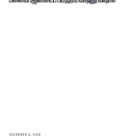
மனைவி ரஜினியைப் பிரிந்தார் விஷ்ணு விஷால்
DECEMBER 6, 2018