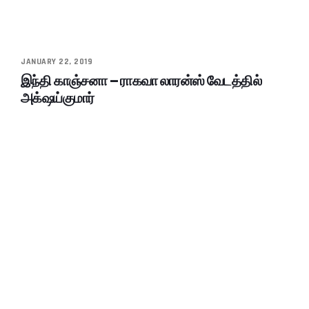
JANUARY 22, 2019
இந்தி காஞ்சனா – ராகவா லாரன்ஸ் வேடத்தில்
அக்‌ஷய்குமார்