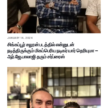
JANUARY 14, 2024
சிங்கப்பூர் சலூன் படத்தில் என்னுடன்
நடித்திருக்கும் மிகப்பெரிய நடிகர் யார் தெரியுமா –
ஆர்.ஜே.பாலாஜி தரும் சர்ப்ரைஸ்