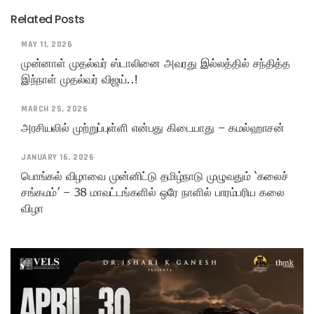
Related Posts
MAY 11, 2026
முன்னாள் முதல்வர் ஸ்டாலினை அவரது இல்லத்தில் சந்தித்த
இந்நாள் முதல்வர் விஜய்..!
MARCH 25, 2026
அரசியலில் முற்றுப்புள்ளி என்பது கிடையாது – கமல்ஹாசன்
JANUARY 16, 2026
பொங்கல் விழாவை முன்னிட்டு தமிழ்நாடு முழுவதும் ‘கலைச்
சங்கமம்’ – 38 மாவட்டங்களில் ஒரே நாளில் பாரம்பரிய கலை
விழா