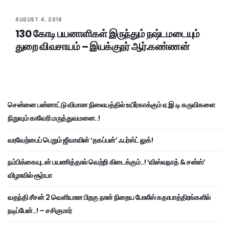
AUGUST 4, 2018
130 கோடி பயனாளிகள் இருந்தும் நஷ்டமடையும்
துறை விவசாயம் – இயக்குநர் ஆர்.கண்ணன்
சென்னை பன்னாட்டு விமான நிலையத்தில் உயிர்காக்கும் ஏ.இ.டி கருவிகளை
நிறுவும் காவேரி மருத்துவமனை..!
வரவேற்பைப் பெறும் ஜீவாவின் ‘தகப்பன்’ ஃபர்ஸ்ட் லுக்!
நம்பிக்கையுடன் பயணித்தால் வெற்றி கிடைக்கும்..! ‘விஸ்வநாத் & சன்ஸ்’
விழாவில் சூர்யா
வதந்தி சீசன் 2 வெளியான பிறகு நான் நிறைய போலீஸ் கதாபாத்திரங்களில்
நடிப்பேன்..! – சசிகுமார்