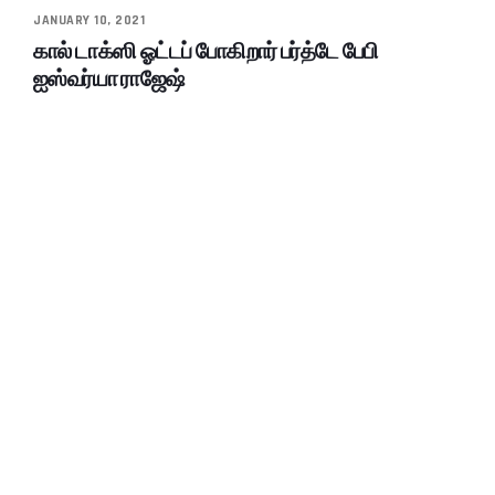
JANUARY 10, 2021
கால் டாக்ஸி ஓட்டப் போகிறார் பர்த்டே பேபி
ஐஸ்வர்யா ராஜேஷ்