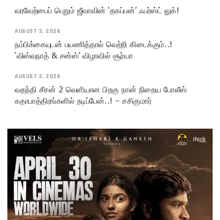
வரவேற்பைப் பெறும் ஜீவாவின் ‘தகப்பன்’ ஃபர்ஸ்ட் லுக்!
AUGUST 3, 2026
நம்பிக்கையுடன் பயணித்தால் வெற்றி கிடைக்கும்..!
‘விஸ்வநாத் & சன்ஸ்’ விழாவில் சூர்யா
AUGUST 2, 2026
வதந்தி சீசன் 2 வெளியான பிறகு நான் நிறைய போலீஸ்
கதாபாத்திரங்களில் நடிப்பேன்..! – சசிகுமார்