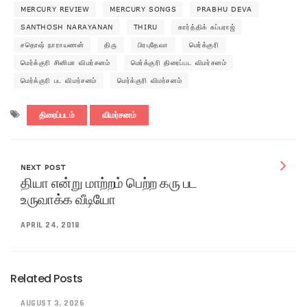
MERCURY REVIEW
MERCURY SONGS
PRABHU DEVA
SANTHOSH NARAYANAN
THIRU
கார்த்திக் சுப்பராஜ்
சதொஷ் நாராயணன்
திரு
பிரபுதேவா
மெர்க்குரி
மெர்க்குரி சினிமா விமர்சனம்
மெர்க்குரி திரைப்பட விமர்சனம்
மெர்க்குரி பட விமர்சனம்
மெர்க்குரி விமர்சனம்
திரைப்படம்
விமர்சனம்
NEXT POST
தியா என்று மாற்றம் பெற்ற கரு பட
உருவாக்க வீடியோ
APRIL 24, 2018
Related Posts
AUGUST 3, 2026