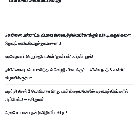
சென்னை பன்னாட்டு விமான நிலையத்தில் உயிர்காக்கும் ஏ.இ.டி கருவிகளை
நிறுவும் காவேரி மருத்துவமனை..!
வரவேற்பைப் பெறும் ஜீவாவின் ‘தகப்பன்’ ஃபர்ஸ்ட் லுக்!
நம்பிக்கையுடன் பயணித்தால் வெற்றி கிடைக்கும்..! ‘விஸ்வநாத் & சன்ஸ்’
விழாவில் சூர்யா
வதந்தி சீசன் 2 வெளியான பிறகு நான் நிறைய போலீஸ் கதாபாத்திரங்களில்
நடிப்பேன்..! – சசிகுமார்
அன்பே டயானா நன்றி அறிவிப்பு விழா !