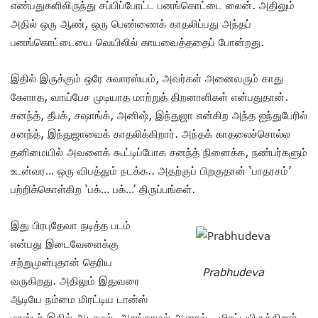
எண்பதுகளிலிருந்து சப்பிப்போட்ட பனங்கொட்டை லைன். அதிலும்
அதில் ஒரு ஆண், ஒரு பெண்ணைக் காதலிப்பது அந்தப்
பனங்கொட்டையை வெயிலில் காயவைத்ததைப் போன்றது.
இதில் இருக்கும் ஒரே சுவாரஸ்யம், அவர்கள் அனைவரும் காது
கேளாத, வாய்பேச முடியாத மாற்றுத் திறனாளிகள் என்பதுதான்.
சனந்த், தீபக், சஷாங்க், அனிஷ், இந்துஜா என்கிற அந்த ஐந்துபேரில்
சனந்த், இந்துஜாவைக் காதலிக்கிறார். அந்தக் காதலைச்சொல்ல
தனிமையில் அவளைக் கூட்டிப்போக சனந்த் நினைக்க, நண்பர்களும்
உடன்வர… ஒரு விபத்தும் நடக்க.. அதற்குப் பிறகுதான் ‘பாதரசம்’
பற்றிக்கொள்கிற ‘பக்… பக்…’ திருப்பங்கள்.
இது பிரபுதேவா நடித்த படம்
என்பது இடைவேளைக்கு
சற்றுமுன்புதான் தெரிய
Prabhudeva
வருகிறது. அதிலும் இதுவரை
ஆடியே நம்மை மிரட்டிய டான்ஸ்
மாஸ்டர் இதில் ஆடாமல், அசங்காமல் ஆனால்… மிரட்டியிருக்கிறார்.