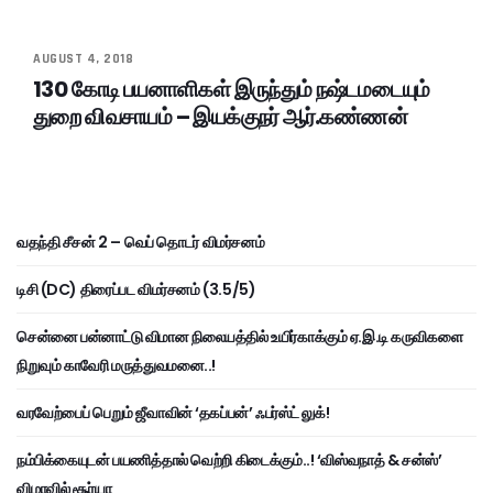
AUGUST 4, 2018
130 கோடி பயனாளிகள் இருந்தும் நஷ்டமடையும்
துறை விவசாயம் – இயக்குநர் ஆர்.கண்ணன்
வதந்தி சீசன் 2 – வெப் தொடர் விமர்சனம்
டிசி (DC) திரைப்பட விமர்சனம் (3.5/5)
சென்னை பன்னாட்டு விமான நிலையத்தில் உயிர்காக்கும் ஏ.இ.டி கருவிகளை
நிறுவும் காவேரி மருத்துவமனை..!
வரவேற்பைப் பெறும் ஜீவாவின் ‘தகப்பன்’ ஃபர்ஸ்ட் லுக்!
நம்பிக்கையுடன் பயணித்தால் வெற்றி கிடைக்கும்..! ‘விஸ்வநாத் & சன்ஸ்’
விழாவில் சூர்யா