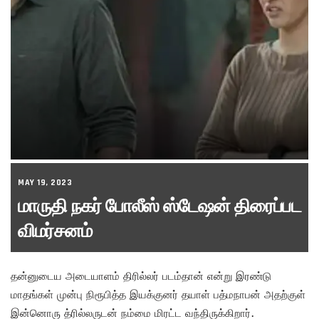
MAY 19, 2023
மாருதி நகர் போலீஸ் ஸ்டேஷன் திரைப்பட
விமர்சனம்
தன்னுடைய அடையாளம் திரில்லர் படம்தான் என்று இரண்டு
மாதங்கள் முன்பு நிரூபித்த இயக்குனர் தயாள் பத்மநாபன் அதற்குள்
இன்னொரு த்ரில்லருடன் நம்மை மிரட்ட வந்திருக்கிறார்.