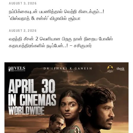
AUGUST 3, 2026
நம்பிக்கையுடன் பயணித்தால் வெற்றி கிடைக்கும்..!
‘விஸ்வநாத் & சன்ஸ்’ விழாவில் சூர்யா
AUGUST 2, 2026
வதந்தி சீசன் 2 வெளியான பிறகு நான் நிறைய போலீஸ்
கதாபாத்திரங்களில் நடிப்பேன்..! – சசிகுமார்