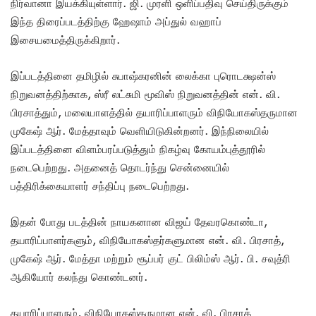
நிர்வானா இயக்கியுள்ளார். ஜி. முரளி ஒளிப்பதிவு செய்திருக்கும்
இந்த திரைப்படத்திற்கு ஹேஷாம் அப்துல் வஹாப்
இசையமைத்திருக்கிறார்.
இப்படத்தினை தமிழில் சுபாஷ்கரனின் லைக்கா புரொடக்ஷன்ஸ்
நிறுவனத்திற்காக, ஸ்ரீ லட்சுமி மூவிஸ் நிறுவனத்தின் என். வி.
பிரசாத்தும், மலையாளத்தில் தயாரிப்பாளரும் விநியோகஸ்தருமான
முகேஷ் ஆர். மேத்தாவும் வெளியிடுகின்றனர். இந்நிலையில்
இப்படத்தினை விளம்பரப்படுத்தும் நிகழ்வு கோயம்புத்தூரில்
நடைபெற்றது. அதனைத் தொடர்ந்து சென்னையில்
பத்திரிக்கையாளர் சந்திப்பு நடைபெற்றது.
இதன் போது படத்தின் நாயகனான விஜய் தேவரகொண்டா,
தயாரிப்பாளர்களும், விநியோகஸ்தர்களுமான என். வி. பிரசாத்,
முகேஷ் ஆர். மேத்தா மற்றும் சூப்பர் குட் பிலிம்ஸ் ஆர். பி. சவுத்ரி
ஆகியோர் கலந்து கொண்டனர்.
தயாரிப்பாளரும், விநியோகஸ்தருமான என். வி. பிரசாத்