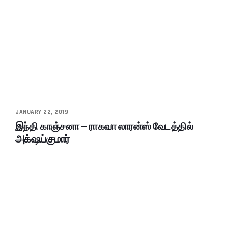
JANUARY 22, 2019
இந்தி காஞ்சனா – ராகவா லாரன்ஸ் வேடத்தில்
அக்‌ஷய்குமார்