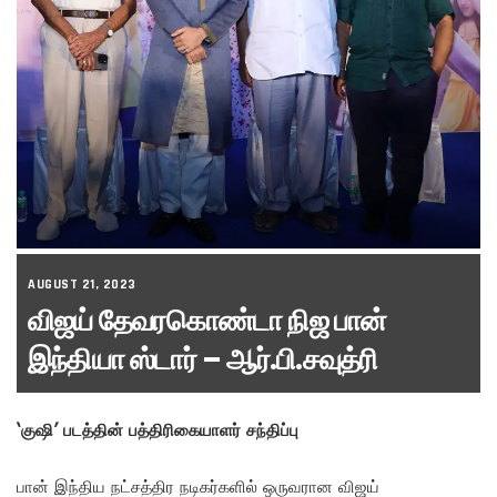
AUGUST 21, 2023
விஜய் தேவரகொண்டா நிஜ பான்
இந்தியா ஸ்டார் – ஆர்.பி.சவுத்ரி
‘குஷி’ படத்தின் பத்திரிகையாளர் சந்திப்பு
பான் இந்திய நட்சத்திர நடிகர்களில் ஒருவரான விஜய்