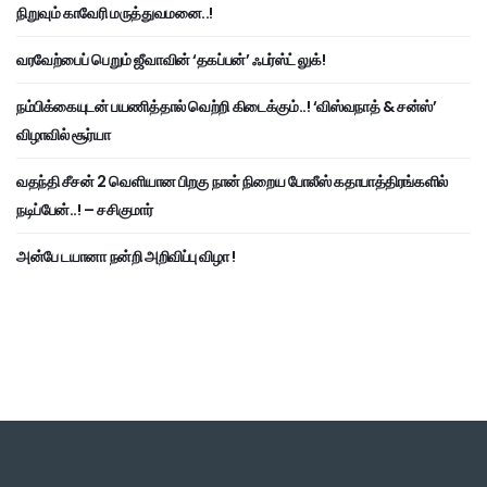
நிறுவும் காவேரி மருத்துவமனை..!
வரவேற்பைப் பெறும் ஜீவாவின் ‘தகப்பன்’ ஃபர்ஸ்ட் லுக்!
நம்பிக்கையுடன் பயணித்தால் வெற்றி கிடைக்கும்..! ‘விஸ்வநாத் & சன்ஸ்’
விழாவில் சூர்யா
வதந்தி சீசன் 2 வெளியான பிறகு நான் நிறைய போலீஸ் கதாபாத்திரங்களில்
நடிப்பேன்..! – சசிகுமார்
அன்பே டயானா நன்றி அறிவிப்பு விழா !