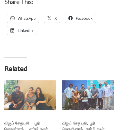
Share This:
WhatsApp
X
Facebook
LinkedIn
Related
விஜய் சேதுபதி – பூரி
விஜய் சேதுபதி, பூரி
ஜெகன்நாத் – சார்மி கவுர்
ஜெகன்னாத், சார்மி கவுர்