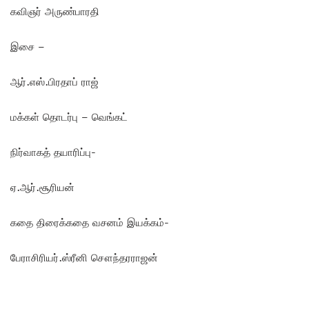
கவிஞர் அருண்பாரதி
இசை –
ஆர்.எஸ்.பிரதாப் ராஜ்
மக்கள் தொடர்பு – வெங்கட்
நிர்வாகத் தயாரிப்பு-
ஏ.ஆர்.சூரியன்
கதை திரைக்கதை வசனம் இயக்கம்-
பேராசிரியர்.ஸ்ரீனி சௌந்தரராஜன்