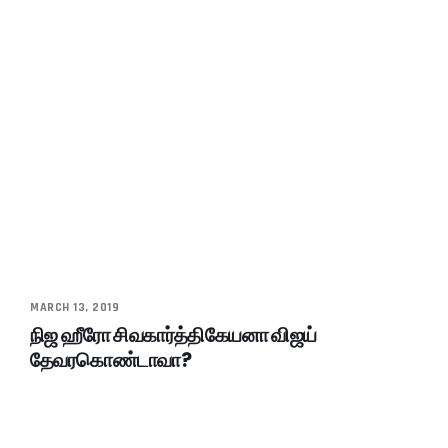
MARCH 13, 2019
நிஜ ஹீரோ சிவகார்த்திகேயனா விஜய்
தேவரகொண்டாவா?