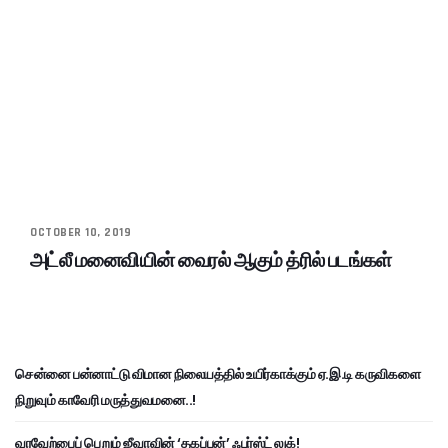
OCTOBER 10, 2019
அட்லீ மனைவியின் வைரல் ஆகும் த்ரில் படங்கள்
சென்னை பன்னாட்டு விமான நிலையத்தில் உயிர்காக்கும் ஏ.இ.டி கருவிகளை
நிறுவும் காவேரி மருத்துவமனை..!
வரவேற்பைப் பெறும் ஜீவாவின் ‘தகப்பன்’ ஃபர்ஸ்ட் லுக்!