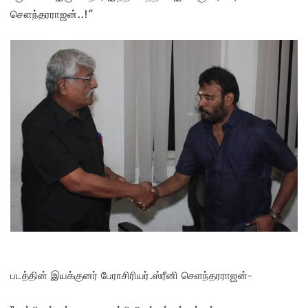
சௌந்தரராஜன்..!”
படத்தின் இயக்குனர் பேராசிரியர்.ஸ்ரீனி செளந்தரராஜன்-