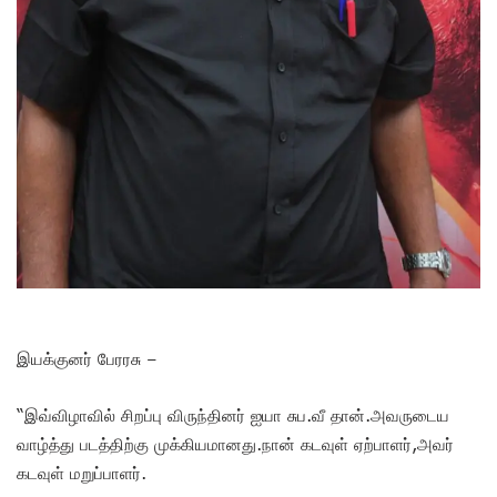
இயக்குனர் பேரரசு –
“இவ்விழாவில் சிறப்பு விருந்தினர் ஐயா சுப.வீ தான்.அவருடைய
வாழ்த்து படத்திற்கு முக்கியமானது.நான் கடவுள் ஏற்பாளர்,அவர்
கடவுள் மறுப்பாளர்.