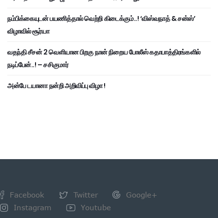
நம்பிக்கையுடன் பயணித்தால் வெற்றி கிடைக்கும்..! ‘விஸ்வநாத் & சன்ஸ்’
விழாவில் சூர்யா
வதந்தி சீசன் 2 வெளியான பிறகு நான் நிறைய போலீஸ் கதாபாத்திரங்களில்
நடிப்பேன்..! – சசிகுமார்
அன்பே டயானா நன்றி அறிவிப்பு விழா !
Facebook
Twitter
Google+
Instagram
Youtube