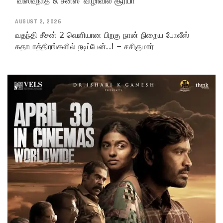
‘விஸ்வநாத் & சன்ஸ்’ விழாவில் சூர்யா
AUGUST 2, 2026
வதந்தி சீசன் 2 வெளியான பிறகு நான் நிறைய போலீஸ்
கதாபாத்திரங்களில் நடிப்பேன்..! – சசிகுமார்