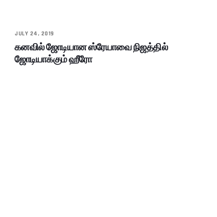
JULY 24, 2019
கனவில் ஜோடியான ஸ்ரேயாவை நிஜத்தில்
ஜோடியாக்கும் ஹீரோ