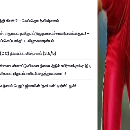
்தி சீசன் 2 – வெப் தொடர் விமர்சனம்
். ராஜாவை தமிழ்நாட்டு முதலமைச்சராகிய எஸ்.ராஜா..! –
ய் செய்யாதே’ பட விழா சுவாரஸ்யம்
ி (DC) திரைப்பட விமர்சனம் (3.5/5)
்னை பன்னாட்டு விமான நிலையத்தில் உயிர்காக்கும் ஏ.இ.டி
விகளை நிறுவும் காவேரி மருத்துவமனை..!
ற்பைப் பெறும் ஜீவாவின் ‘தகப்பன்’ ஃபர்ஸ்ட் லுக்!