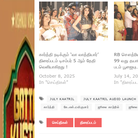
கார்த்தி நடிக்கும் ‘வா வாத்தியார்’
RB சௌத்ரியின
திரைப்படம் டிசம்பர் 5 ஆம் தேதி
99 வது தயார
வெளியாகிறது !
படம் பூஜையு
October 8, 2025
July 14, 2
In "செய்திகள்"
In "திரைப்பட
JULY KAATRIL
JULY KAATRIL AUDIO LAUNCH
கார்த்தி
கே.எஸ்.ரவிகுமார்
ஜூலை காற்றில்
ஜூலை 
செய்திகள்
திரைப்படம்