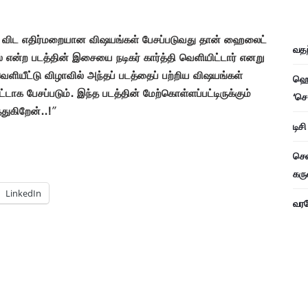
 விட எதிர்மறையான விஷயங்கள் பேசப்படுவது தான் ஹைலைட்
வதந
 என்ற படத்தின் இசையை நடிகர் கார்த்தி வெளியிட்டார் எனறு
ியீட்டு விழாவில் அந்தப் படத்தைப் பற்றிய விஷயங்கள்
ஹெச
க பேசப்படும். இந்த படத்தின் மேற்கொள்ளப்பட்டிருக்கும்
‘செ
்துகிறேன்..!
”
டிச
சென
கரு
LinkedIn
வரவே