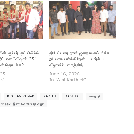
் சூப்பர் குட் பிலிம்ஸ்
தியேட்டரை நான் ஜனநாயகம் மிக்க
ிப்பான “விஷால்-35”
இடமாக பார்க்கிறேன்..! டார்க் பட
டன் தொடக்கம்..!
விழாவில் பா.ரஞ்சித்
025
June 16, 2026
ம்"
In "Ajai Karthick"
K.S.RAVIKUMAR
KARTHI
KASTURI
கஸ்தூரி
காற்றில் இசை வெளியீட்டு விழா