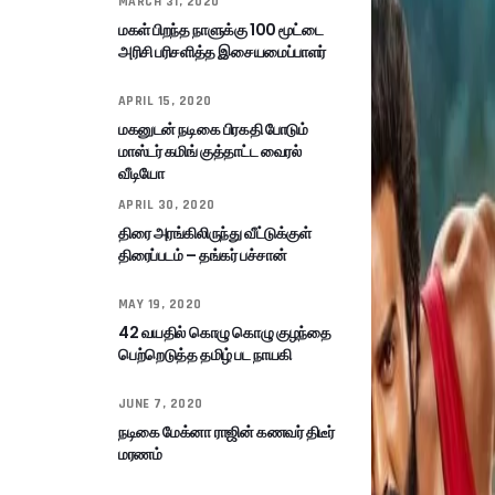
MARCH 31, 2020
மகள் பிறந்த நாளுக்கு 100 மூட்டை
அரிசி பரிசளித்த இசையமைப்பாளர்
APRIL 15, 2020
மகனுடன் நடிகை பிரகதி போடும்
மாஸ்டர் கமிங் குத்தாட்ட வைரல்
வீடியோ
APRIL 30, 2020
திரை அரங்கிலிருந்து வீட்டுக்குள்
திரைப்படம் – தங்கர் பச்சான்
MAY 19, 2020
42 வயதில் கொழு கொழு குழந்தை
பெற்றெடுத்த தமிழ் பட நாயகி
JUNE 7, 2020
நடிகை மேக்னா ராஜின் கணவர் திடீர்
மரணம்