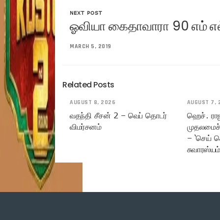
NEXT POST
ஓவியா கைதாவாரா 90 எம் எல் 
MARCH 5, 2019
Related Posts
AUGUST 8, 2026
AUGUST 7, 
வதந்தி சீசன் 2 – வெப் தொடர்
ஹெச். ரா
விமர்சனம்
முதலமைச்
– ‘செய் ச
சுவாரஸ்யம