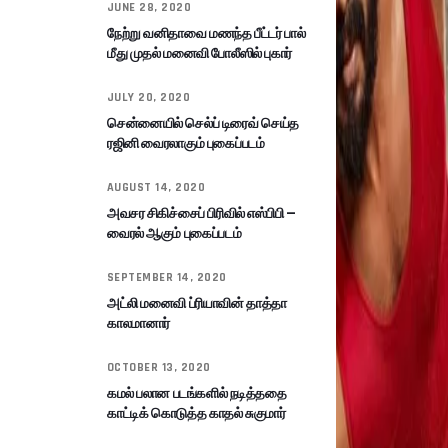
JUNE 28, 2020
நேற்று வனிதாவை மணந்த பீட்டர் பால்
மீது முதல் மனைவி போலீஸில் புகார்
JULY 20, 2020
சென்னையில் செல்ப் டிரைவ் செய்த
ரஜினி வைரலாகும் புகைப்படம்
AUGUST 14, 2020
அவசர சிகிச்சைப் பிரிவில் எஸ்பிபி –
வைரல் ஆகும் புகைப்படம்
SEPTEMBER 14, 2020
அட்லி மனைவி ப்ரியாவின் தாத்தா
காலமானார்
OCTOBER 13, 2020
கமல் பலான படங்களில் நடித்ததை
காட்டிக் கொடுத்த காதல் சுகுமார்