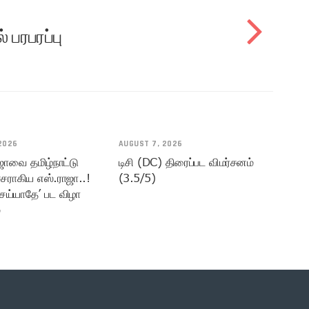
பரபரப்பு
2026
AUGUST 7, 2026
ஜாவை தமிழ்நாட்டு
டிசி (DC) திரைப்பட விமர்சனம்
சராகிய எஸ்.ராஜா..!
(3.5/5)
ெய்யாதே’ பட விழா
்