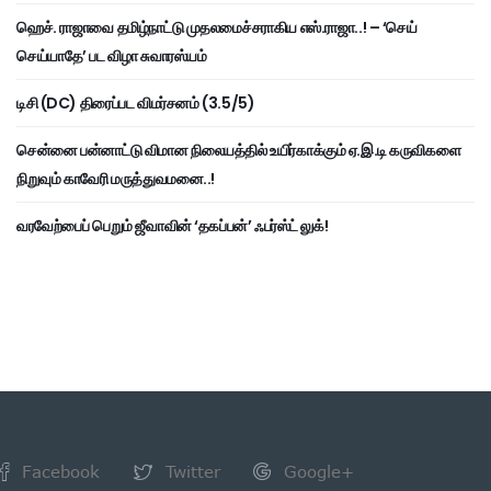
ஹெச். ராஜாவை தமிழ்நாட்டு முதலமைச்சராகிய எஸ்.ராஜா..! – ‘செய்
செய்யாதே’ பட விழா சுவாரஸ்யம்
டிசி (DC) திரைப்பட விமர்சனம் (3.5/5)
சென்னை பன்னாட்டு விமான நிலையத்தில் உயிர்காக்கும் ஏ.இ.டி கருவிகளை
நிறுவும் காவேரி மருத்துவமனை..!
வரவேற்பைப் பெறும் ஜீவாவின் ‘தகப்பன்’ ஃபர்ஸ்ட் லுக்!
Facebook
Twitter
Google+