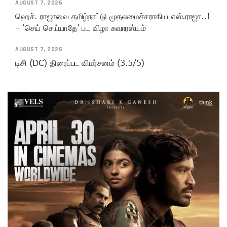
AUGUST 7, 2026
ஹெச். ராஜாவை தமிழ்நாட்டு முதலமைச்சராகிய எஸ்.ராஜா..!
– ‘செய் செய்யாதே’ பட விழா சுவாரஸ்யம்
AUGUST 7, 2026
டிசி (DC) திரைப்பட விமர்சனம் (3.5/5)