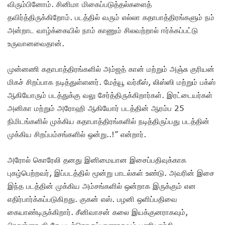
விரும்பினோம். சினிமா மிகைப்படுத்தல்களைத்
தவிர்த்திருக்கிறோம். படத்தில் வரும் எல்லா கதாபாத்திரங்களும் நம்
அன்றாட வாழ்க்கையில் நாம் காணும் சிலவற்றால் ஈர்க்கப்பட்டு
உருவானவைதான்.
முன்னணி கதாபாத்திரங்களில் அம்ஜத் கான் மற்றும் அஞ்சு குரியன்
மிகச் சிறப்பாக நடித்துள்ளனர். மேத்யூ வர்கீஸ், லிஸ்ஸி மற்றும் பக்ஸ்
ஆகியோரும் படத்துக்கு வலு சேர்த்திருக்கிறார்கள். இரட்டையர்கள்
அனிகா மற்றும் அரோஹி ஆகியோர் படத்தின் ஆரம்ப 25
நிமிடங்களில் முக்கிய கதாபாத்திரங்களில் நடித்திருப்பது படத்தின்
முக்கிய சிறப்பம்சங்களில் ஒன்று..!” என்றார்.
அரோல் கொரேலி தனது இனிமையான இசைப்பதிவுக்காக
புகழ்பெற்றவர், இப்படத்தில் மூன்று பாடல்கள் உண்டு. அவரின் இசை
இந்த படத்தின் முக்கிய அம்சங்களில் ஒன்றாக இருக்கும் என
எதிர்பார்க்கப்படுகிறது. குகன் எஸ். பழனி ஒளிப்பதிவை
கையாண்டிருக்கிறார். சீனிவாசன் கலை இயக்குனராகவும்,
பிரசன்னா ஜி.கே படத்தொகுப்பாளராகவும் பணியாற்றி