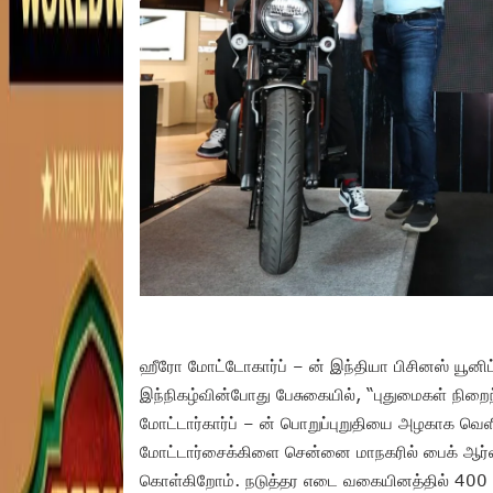
ஹீரோ மோட்டோகார்ப் – ன் இந்தியா பிசினஸ் யூனிட்
இந்நிகழ்வின்போது பேசுகையில், “புதுமைகள் நிறைந்
மோட்டார்கார்ப் – ன் பொறுப்புறுதியை அழகாக வெளிப்
மோட்டார்சைக்கிளை சென்னை மாநகரில் பைக் ஆர்வலர
கொள்கிறோம். நடுத்தர எடை வகையினத்தில் 400 