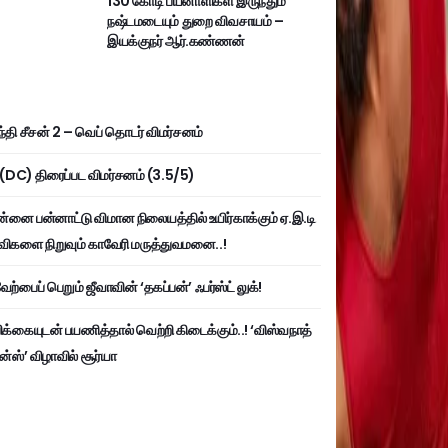
130 கோடி பயனாளிகள் இருந்தும்
நஷ்டமடையும் துறை விவசாயம் –
இயக்குநர் ஆர்.கண்ணன்
்தி சீசன் 2 – வெப் தொடர் விமர்சனம்
ி (DC) திரைப்பட விமர்சனம் (3.5/5)
்னை பன்னாட்டு விமான நிலையத்தில் உயிர்காக்கும் ஏ.இ.டி
விகளை நிறுவும் காவேரி மருத்துவமனை..!
ற்பைப் பெறும் ஜீவாவின் ‘தகப்பன்’ ஃபர்ஸ்ட் லுக்!
பிக்கையுடன் பயணித்தால் வெற்றி கிடைக்கும்..! ‘விஸ்வநாத்
ன்ஸ்’ விழாவில் சூர்யா