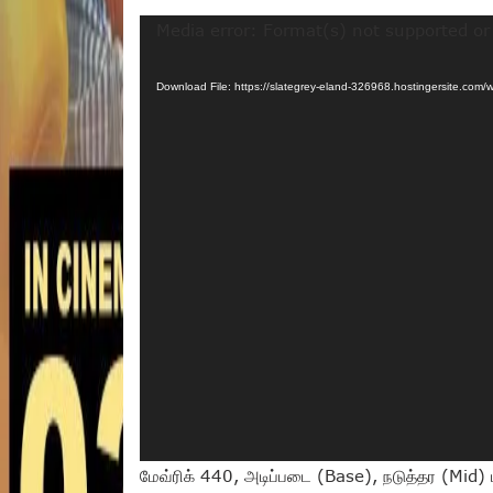
Video
Media error: Format(s) not supported or
Player
Download File: https://slategrey-eland-326968.hostingersite.
மேவ்ரிக் 440, அடிப்படை (Base), நடுத்தர (Mid)