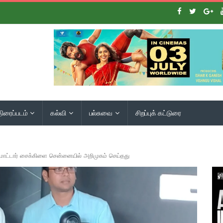
திரைப்படம்
கல்வி
பல்சுவை
சிறப்புக் கட்டுரை
 மோட்டார் சைக்கிளை சென்னையில் அறிமுகம் செய்தது