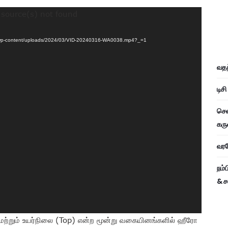
 source(s) not found
com/wp-content/uploads/2024/03/VID-20240316-WA0038.mp4?_=1
வதந
டிச
சென
கரு
வரவே
நம்
& ச
 மற்றும் உயர்நிலை (Top) என்ற மூன்று வகையினங்களில் ஹீரோ