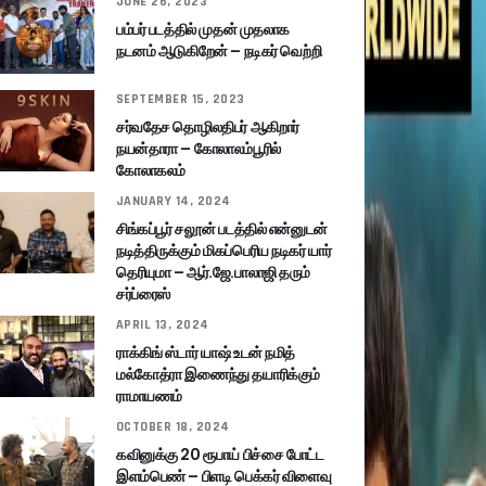
JUNE 26, 2023
பம்பர் படத்தில் முதன் முதலாக
நடனம் ஆடுகிறேன் – நடிகர் வெற்றி
SEPTEMBER 15, 2023
சர்வதேச தொழிலதிபர் ஆகிறார்
நயன்தாரா – கோலாலம்பூரில்
கோலாகலம்
JANUARY 14, 2024
சிங்கப்பூர் சலூன் படத்தில் என்னுடன்
நடித்திருக்கும் மிகப்பெரிய நடிகர் யார்
தெரியுமா – ஆர்.ஜே.பாலாஜி தரும்
சர்ப்ரைஸ்
APRIL 13, 2024
ராக்கிங் ஸ்டார் யாஷ் உடன் நமித்
மல்கோத்ரா இணைந்து தயாரிக்கும்
ராமாயணம்
OCTOBER 18, 2024
கவினுக்கு 20 ரூபாய் பிச்சை போட்ட
இளம்பெண் – பிளடி பெக்கர் விளைவு