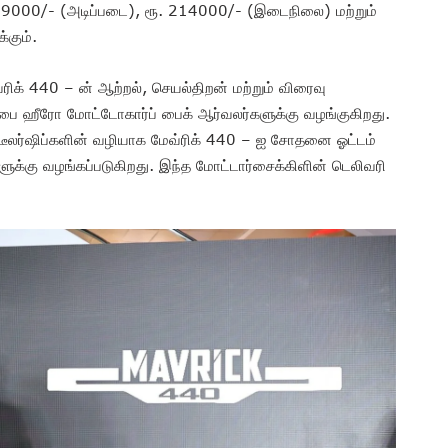
 199000/- (அடிப்படை), ரூ. 214000/- (இடைநிலை) மற்றும்
்கும்.
ரிக் 440 – ன் ஆற்றல், செயல்திறன் மற்றும் விரைவு
பை ஹீரோ மோட்டோகார்ப் பைக் ஆர்வலர்களுக்கு வழங்குகிறது.
 டீலர்ஷிப்களின் வழியாக மேவ்ரிக் 440 – ஐ சோதனை ஓட்டம்
்களுக்கு வழங்கப்படுகிறது. இந்த மோட்டார்சைக்கிளின் டெலிவரி