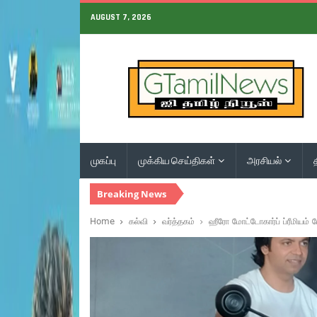
AUGUST 7, 2026
முகப்பு
முக்கிய செய்திகள்
அரசியல்
Breaking News
Home
கல்வி
வர்த்தகம்
ஹீரோ மோட்டோகார்ப் ப்ரீமியம்