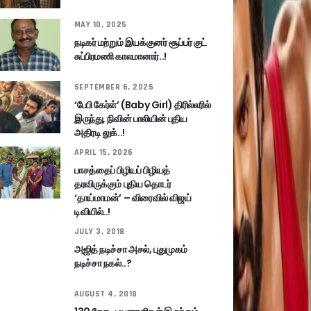
MAY 10, 2025
நடிகர் மற்றும் இயக்குனர் சூப்பர் குட்
சுப்பிரமணி காலமானார்..!
SEPTEMBER 6, 2025
‘பேபி கேர்ள்’ (Baby Girl) திரில்லரில்
இருந்து, நிவின் பாலியின் புதிய
அதிரடி லுக்..!
APRIL 15, 2026
பாசத்தைப் பிழியப் பிழியத்
தரவிருக்கும் புதிய தொடர்
‘தாய்மாமன்’ – விரைவில் விஜய்
டிவியில்..!
JULY 3, 2018
அஜித் நடிச்சா அசல், புதுமுகம்
நடிச்சா நகல்..?
AUGUST 4, 2018