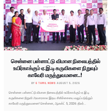
சென்னை பன்னாட்டு விமான நிலையத்தில்
உயிர்காக்கும் ஏ.இ.டி கருவிகளை நிறுவும்
காவேரி மருத்துவமனை..!
BY
G TAMIL NEWS
AUGUST 5, 2026
சென்னை பன்னாட்டு விமான நிலையத்தில் உயிர்காக்கும் ஏ.இ.டி
கருவிகளை நிறுவி அவசரகால இதய சிகிச்சையை வலுப்படுத்தும்
காவேரி மருத்துவமனை! சென்னை, ஆகஸ்ட் 5, 2026: திடீர்...