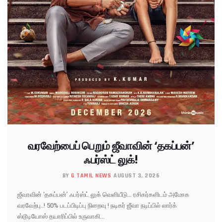
வரவேற்பைப் பெறும் ஜீவாவின் ‘தகப்பன்’
ஃபர்ஸ்ட் லுக்!
BY
G TAMIL NEWS
AUGUST 3, 2026
ஜீவாவின் ‘தகப்பன்’ ஃபர்ஸ்ட் லுக் வெளியீடு… ரசிகர்களிடம் அமோக
வரவேற்பு..! 50% படப்பிடிப்பு நிறைவு ! நடிகர் ஜீவா நடிப்பில் லார்க்
ஸ்டூடியோஸ் தயாரிப்பில் உருவாகி...