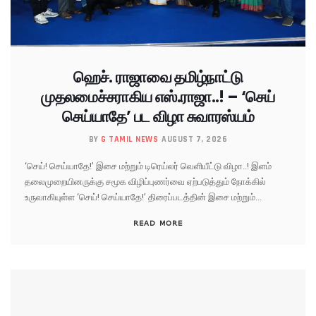
ஹெச். ராஜாவை தமிழ்நாட்டு
முதலமைச்சராகிய எஸ்.ராஜா..! – ‘செய்
செய்யாதே’ பட விழா சுவாரஸ்யம்
BY
G TAMIL NEWS
AUGUST 7, 2026
‘செய்! செய்யாதே!’ இசை மற்றும் டிரெய்லர் வெளியீட்டு விழா..! இளம்
தலைமுறையினருக்கு சமூக விழிப்புணர்வை ஏற்படுத்தும் நோக்கில்
உருவாகியுள்ள ‘செய்! செய்யாதே!’ திரைப்படத்தின் இசை மற்றும்...
READ MORE