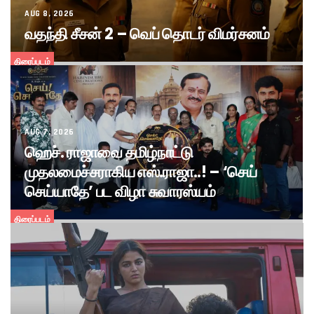
AUG 8, 2026
வதந்தி சீசன் 2 – வெப் தொடர் விமர்சனம்
திரைப்படம்
AUG 7, 2026
ஹெச். ராஜாவை தமிழ்நாட்டு
முதலமைச்சராகிய எஸ்.ராஜா..! – ‘செய்
செய்யாதே’ பட விழா சுவாரஸ்யம்
திரைப்படம்