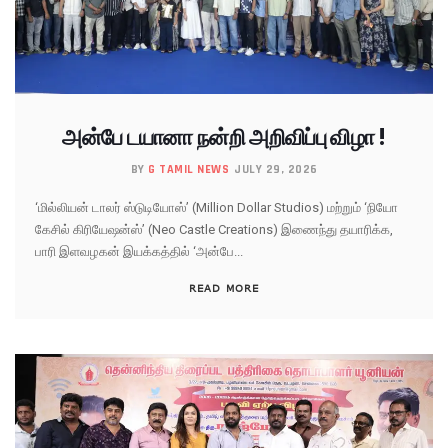
அன்பே டயானா நன்றி அறிவிப்பு விழா !
BY
G TAMIL NEWS
JULY 29, 2026
‘மில்லியன் டாலர் ஸ்டுடியோஸ்’ (Million Dollar Studios) மற்றும் ‘நியோ
கேசில் கிரியேஷன்ஸ்’ (Neo Castle Creations) இணைந்து தயாரிக்க,
பாரி இளவழகன் இயக்கத்தில் ‘அன்பே...
READ MORE