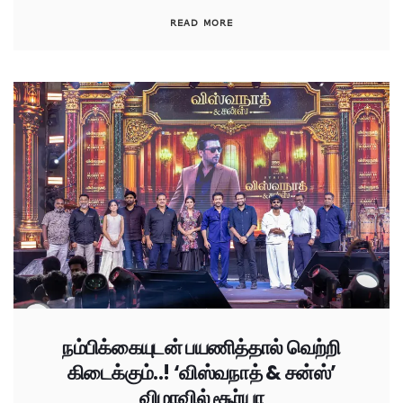
READ MORE
நம்பிக்கையுடன் பயணித்தால் வெற்றி
கிடைக்கும்..! ‘விஸ்வநாத் & சன்ஸ்’
விழாவில் சூர்யா