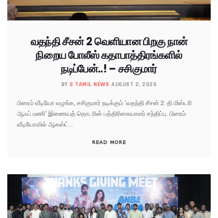
வதந்தி சீசன் 2 வெளியான பிறகு நான்
நிறைய போலீஸ் கதாபாத்திரங்களில்
நடிப்பேன்..! – சசிகுமார்
BY
G TAMIL NEWS
AUGUST 2, 2026
பிரைம் வீடியோ வழங்க, சசிகுமார் நடிக்கும் ‘வதந்தி சீசன் 2: தி மிஸ்டரி
ஆஃப் மணி’ இணையத் தொடரின் பத்திரிகையாளர் சந்திப்பு. பிரைம்
வீடியோவில் ஆகஸ்ட்...
READ MORE