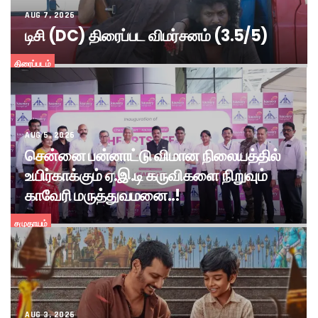
AUG 7, 2026
டிசி (DC) திரைப்பட விமர்சனம் (3.5/5)
திரைப்படம்
AUG 5, 2026
சென்னை பன்னாட்டு விமான நிலையத்தில்
உயிர்காக்கும் ஏ.இ.டி கருவிகளை நிறுவும்
காவேரி மருத்துவமனை..!
சமுதாயம்
AUG 3, 2026