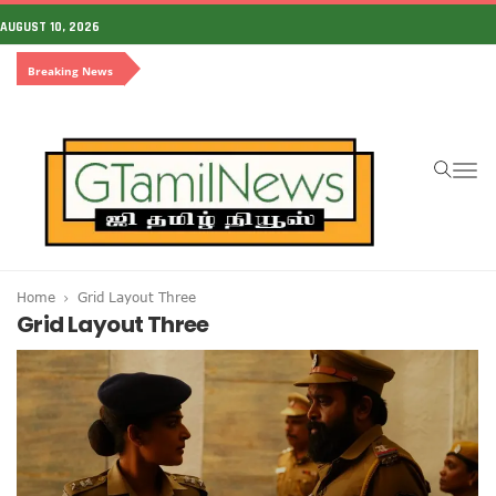
AUGUST 10, 2026
Breaking News
To
na
Home
Grid Layout Three
Grid Layout Three