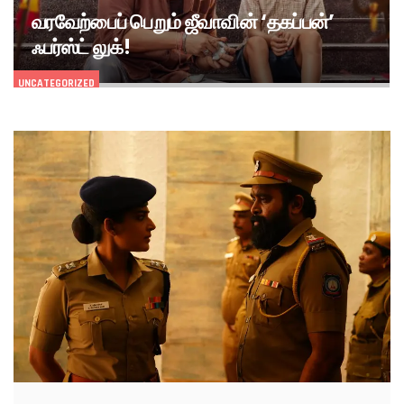
வரவேற்பைப் பெறும் ஜீவாவின் ‘தகப்பன்’
ஃபர்ஸ்ட் லுக்!
UNCATEGORIZED