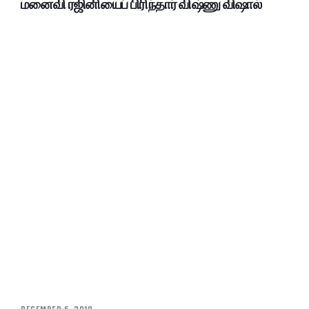
மனைவி ரஜினியைப் பிரிந்தார் விஷ்ணு விஷால்