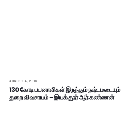
AUGUST 4, 2018
130 கோடி பயனாளிகள் இருந்தும் நஷ்டமடையும்
துறை விவசாயம் – இயக்குநர் ஆர்.கண்ணன்