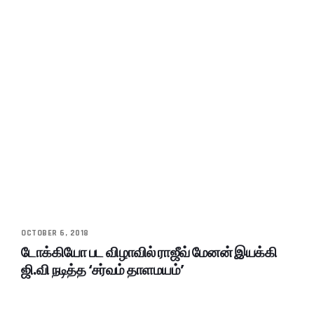
OCTOBER 6, 2018
டோக்கியோ பட விழாவில் ராஜீவ் மேனன் இயக்கி
ஜி.வி நடித்த ‘சர்வம் தாளமயம்’