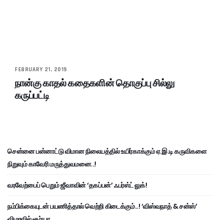
FEBRUARY 21, 2019
நான்கு காதல் கதைகளின் தொகுப்பு சில்லு
கருப்பட்டி
சென்னை பன்னாட்டு விமான நிலையத்தில் உயிர்காக்கும் ஏ.இ.டி கருவிகளை
நிறுவும் காவேரி மருத்துவமனை..!
வரவேற்பைப் பெறும் ஜீவாவின் ‘தகப்பன்’ ஃபர்ஸ்ட் லுக்!
நம்பிக்கையுடன் பயணித்தால் வெற்றி கிடைக்கும்..! ‘விஸ்வநாத் & சன்ஸ்’
விழாவில் சூர்யா