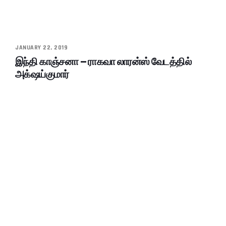
JANUARY 22, 2019
இந்தி காஞ்சனா – ராகவா லாரன்ஸ் வேடத்தில்
அக்‌ஷய்குமார்