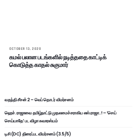
OCTOBER 13, 2020
கமல் பலான படங்களில் நடித்ததை காட்டிக்
கொடுத்த காதல் சுகுமார்
வதந்தி சீசன் 2 – வெப் தொடர் விமர்சனம்
ஹெச். ராஜாவை தமிழ்நாட்டு முதலமைச்சராகிய எஸ்.ராஜா..! – ‘செய்
செய்யாதே’ பட விழா சுவாரஸ்யம்
டிசி (DC) திரைப்பட விமர்சனம் (3.5/5)