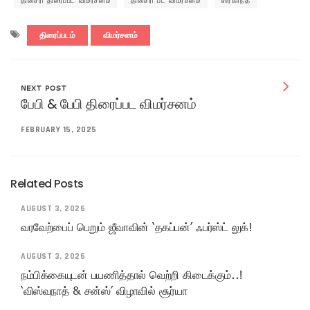
தினசரி திரைப்பட விமர்சனம்
தினசரி பட விமர்சனம்
ஸ்ரீகாந்த்
திரைப்படம்
விமர்சனம்
NEXT POST
பேபி & பேபி திரைப்பட விமர்சனம்
FEBRUARY 15, 2025
Related Posts
AUGUST 3, 2026
வரவேற்பைப் பெறும் ஜீவாவின் ‘தகப்பன்’ ஃபர்ஸ்ட் லுக்!
AUGUST 3, 2026
நம்பிக்கையுடன் பயணித்தால் வெற்றி கிடைக்கும்..!
‘விஸ்வநாத் & சன்ஸ்’ விழாவில் சூர்யா