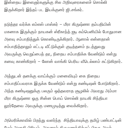
இன்றைய இளைஞர்களுக்கு சில அறிவுரைகளைச் சொல்லி
இருக்கிறார் இந்தப் பட இயக்குனர் ஜி.சங்கர்.
நடுத்தர வர்க்க எம்எஸ் பாஸ்கர் – மீரா கிருஷ்ணா தம்பதியின்
மகனாக இருக்கும் நாயகன் ஸ்ரீகாந்த் ஐடி கம்பெனியில் போதுமான
அளவு சம்பாதித்துக் கொண்டிருக்கிறார். ஆனால் என்னதான்
சம்பாதித்தாலும் எட்டடி வீட்டுக்குள் குடித்தனம் நடத்துவது
அவருக்கு வெறுப்பைத் தர, நிறைய சம்பாதிக்க வேண்டும் என்று
கனவு காண்கிறார் – லோன் வாங்கி பெரிய வீடெல்லாம் கட்டுகிறார்.
அத்துடன் தனக்கு வாய்க்கும் மனைவியும் கை நிறைய
சம்பாதிப்பவராக இருக்க வேண்டும் என்று கண்டிஷன் போடுகிறார்.
அந்த கண்டிஷனுக்கு பலரும் ஒத்தவராத சூழலில் அவரது அம்மா
மீரா கிருஷ்ணா ஒரு சின்ன பொய் சொல்லி நாயகி சிந்தியா
லூர்தேவை அவருக்கு மணமுடித்து வைக்கிறார்.
அமெரிக்காவில் பிறந்து வளர்ந்த சிந்தியாவுக்கு தமிழ் பண்பாட்டின்
மேல் அலாதி பிரியம். அதனால் திருமணத்திற்குப் பிறகு அவர்