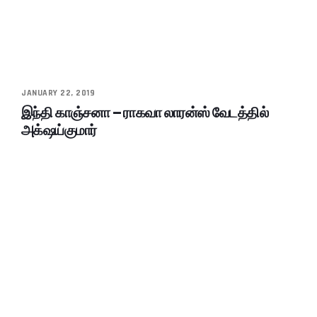
JANUARY 22, 2019
இந்தி காஞ்சனா – ராகவா லாரன்ஸ் வேடத்தில்
அக்‌ஷய்குமார்