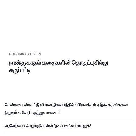
FEBRUARY 21, 2019
நான்கு காதல் கதைகளின் தொகுப்பு சில்லு
கருப்பட்டி
சென்னை பன்னாட்டு விமான நிலையத்தில் உயிர்காக்கும் ஏ.இ.டி கருவிகளை
நிறுவும் காவேரி மருத்துவமனை..!
வரவேற்பைப் பெறும் ஜீவாவின் ‘தகப்பன்’ ஃபர்ஸ்ட் லுக்!