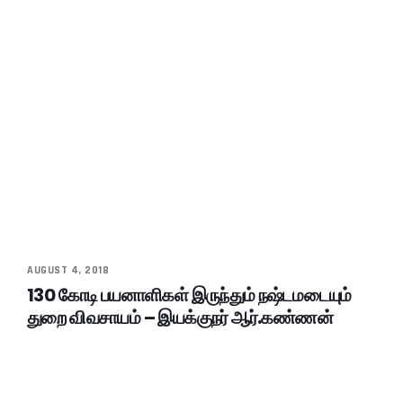
AUGUST 4, 2018
130 கோடி பயனாளிகள் இருந்தும் நஷ்டமடையும்
துறை விவசாயம் – இயக்குநர் ஆர்.கண்ணன்