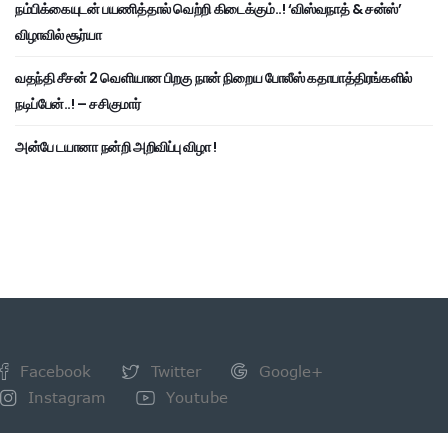
நம்பிக்கையுடன் பயணித்தால் வெற்றி கிடைக்கும்..! ‘விஸ்வநாத் & சன்ஸ்’
விழாவில் சூர்யா
வதந்தி சீசன் 2 வெளியான பிறகு நான் நிறைய போலீஸ் கதாபாத்திரங்களில்
நடிப்பேன்..! – சசிகுமார்
அன்பே டயானா நன்றி அறிவிப்பு விழா !
Facebook
Twitter
Google+
Instagram
Youtube