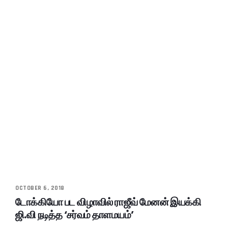
OCTOBER 6, 2018
டோக்கியோ பட விழாவில் ராஜீவ் மேனன் இயக்கி
ஜி.வி நடித்த ‘சர்வம் தாளமயம்’