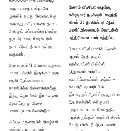
கதைக்களமாக கொண்டு
பிரைம் வீடியோ வழங்க,
வரும் கதை என்றாலே
சசிகுமார் நடிக்கும் ‘வதந்தி
முதலில் நமது நினைவுக்கு
சீசன் 2: தி மிஸ்டரி ஆஃப்
வருவது சசிகுமாரை தான்.
மணி’ இணையத் தொடரின்
அதிலும் பல்லாண்டு பிடித்த
பத்திரிகையாளர் சந்திப்பு
.
ஒரு அடாவடி கேரக்டரில்
தான் அவர் நினைவுக்கு
பிரைம் வீடியோவில் ஆகஸ்ட்
வருவார்.
ஏழாம் தேதி முதல்
வால்வாட்சர் பிலிம்ஸ்
அதை மாற்றி அவரை மதுரை
நிறுவனம் சார்பில்
மாவட்டத்தில் இருக்கும் ஒரு
தயாரிப்பாளர்கள் புஷ்கர் –
உதவி ஆய்வாளராக
காயத்ரி தயாரிப்பில்
காண்பிக்க நினைத்ததற்கு
இயக்குநர் ஆண்ட்ரூ லூயிஸ்
இந்த தொடரின் இயக்குனர்
இயக்கத்தில் சசிகுமார்
ஆண்ட்ரூ லூயிசை
முதன்மையான வேடத்தில்
பாராட்டியாக வேண்டும்.
நடித்திருக்கும் ‘வதந்தி சீசன்
அப்படி மதுரையில் நிகழ்ச்சி
2: தி மிஸ்டரி ஆஃப் மணி’
ஒன்றுக்காக பள்ளம்