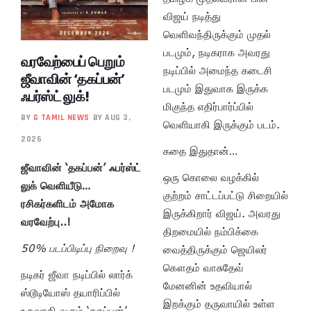
விஜய் நடித்து
வெளிவந்திருக்கும் முதல்
படமும், நடிகராக அவரது
வரவேற்பைப் பெறும்
நடிப்பில் அமைந்த கடைசி
ஜீவாவின் ‘தகப்பன்’
படமும் இதுவாக இருக்க
ஃபர்ஸ்ட் லுக்!
மிகுந்த எதிர்பார்ப்பில்
BY
G TAMIL NEWS
BY AUG 3,
வெளியாகி இருக்கும் படம்.
2026
கதை இதுதான்…
ஜீவாவின் ‘தகப்பன்’ ஃபர்ஸ்ட்
ஒரு கொலை வழக்கில்
லுக் வெளியீடு…
குற்றம் சாட்டப்பட்டு சிறையில்
ரசிகர்களிடம் அமோக
இருக்கிறார் விஜய். அவரது
வரவேற்பு..!
திறமையில் நம்பிக்கை
50% படப்பிடிப்பு நிறைவு !
வைத்திருக்கும் ஜெயிலர்
கௌதம் வாசுதேவ்
நடிகர் ஜீவா நடிப்பில் லார்க்
மேனனின் உதவியால்
ஸ்டூடியோஸ் தயாரிப்பில்
இறக்கும் தருவாயில் உள்ள
உருவாகி வரும் ‘தகப்பன்’