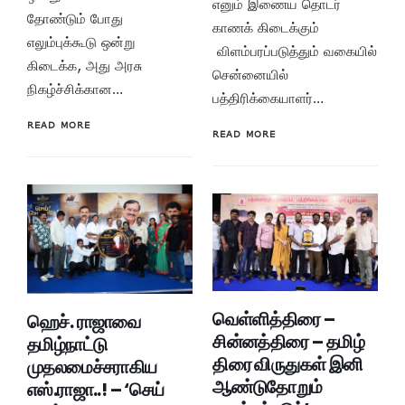
எனும் இணைய தொடர்
தோண்டும் போது
காணக் கிடைக்கும்
எலும்புக்கூடு ஒன்று
விளம்பரப்படுத்தும் வகையில்
கிடைக்க, அது அரசு
சென்னையில்
நிகழ்ச்சிக்கான…
பத்திரிக்கையாளர்…
READ MORE
READ MORE
வெள்ளித்திரை –
ஹெச். ராஜாவை
சின்னத்திரை – தமிழ்
தமிழ்நாட்டு
திரை விருதுகள் இனி
முதலமைச்சராகிய
ஆண்டுதோறும்
எஸ்.ராஜா..! – ‘செய்