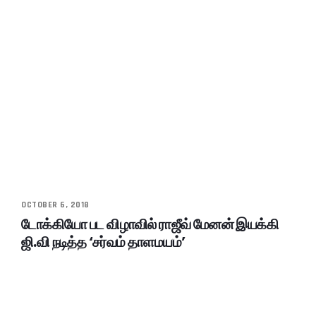
OCTOBER 6, 2018
டோக்கியோ பட விழாவில் ராஜீவ் மேனன் இயக்கி
ஜி.வி நடித்த ‘சர்வம் தாளமயம்’