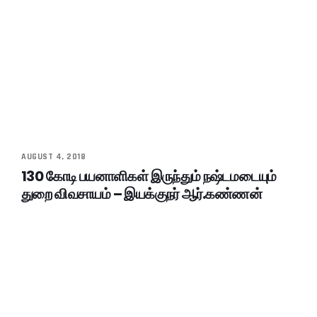
AUGUST 4, 2018
130 கோடி பயனாளிகள் இருந்தும் நஷ்டமடையும்
துறை விவசாயம் – இயக்குநர் ஆர்.கண்ணன்