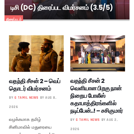
டிசி (DC) திரைப்பட விமர்சனம் (3.5/5)
திரைப்படம்
வதந்தி சீசன் 2
வதந்தி சீசன் 2 – வெப்
வெளியான பிறகு நான்
தொடர் விமர்சனம்
நிறைய போலீஸ்
BY
G TAMIL NEWS
BY AUG 8,
கதாபாத்திரங்களில்
2026
நடிப்பேன்..! – சசிகுமார்
வழக்கமாக தமிழ்
BY
G TAMIL NEWS
BY AUG 2,
சினிமாவில் மதுரையை
2026