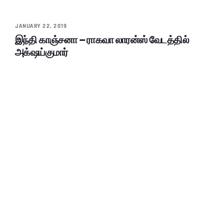
JANUARY 22, 2019
இந்தி காஞ்சனா – ராகவா லாரன்ஸ் வேடத்தில்
அக்‌ஷய்குமார்