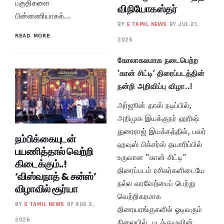
பகுதிகளை
விநியோகஸ்தர்
பின்னணியாகக்…
BY
G TAMIL NEWS
BY JUL 21,
READ MORE
2026
கோலாகலமாக நடைபெற்ற
‘கான் சிட்டி’ திரைப்படத்தின்
நன்றி அறிவிப்பு விழா..!
அர்ஜூன் தாஸ் நடிப்பில்,
அறிமுக இயக்குநர் ஹரிஷ்
துரைராஜ் இயக்கத்தில், பவர்
நம்பிக்கையுடன்
ஹவுஸ் பிக்சர்ஸ் தயாரிப்பில்
பயணித்தால் வெற்றி
உருவான “கான் சிட்டி”
கிடைக்கும்..!
திரைப்படம் ரசிகர்களிடையே
‘விஸ்வநாத் & சன்ஸ்’
நல்ல வரவேற்பைப் பெற்று
விழாவில் சூர்யா
வெற்றிகரமாக
BY
G TAMIL NEWS
BY AUG 3,
திரையரங்குகளில் ஓடிவரும்
2026
நிலையில், படக்குழுவின்