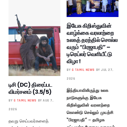
இயேசு கிறிஸ்துவின்
வாழ்க்கை வரலாற்றை
உலகத் தரத்தில் சொல்ல
வரும் “பிரஜாபதி” –
டிரெய்லர் வெளியீட்டு
விழா !
BY
G TAMIL NEWS
BY JUL 27,
2026
டிசி (DC) திரைப்பட
இந்தியாவிலிருந்து உலக
விமர்சனம் (3.5/5)
நாடுகளுக்கு இயேசு
BY
G TAMIL NEWS
BY AUG 7,
கிறிஸ்துவின் வரலாற்றை
2026
கொண்டு செல்லும் முயற்சி
“பிரஜாபதி” – தமிழக
தவறு செய்பவர்களைத்
சட்டமன்ற பேரவை தலைவர்