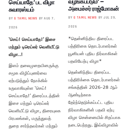
வழங்கப்படும்’ –
செய்யாதே’ பட விழா
அமைச்சர் ராஜ்மோகன்
சுவாரஸ்யம்
BY
G TAMIL NEWS
BY JUL 29,
BY
G TAMIL NEWS
BY AUG 7,
2026
2026
*தென்னிந்திய திரைப்பட
‘செய்! செய்யாதே!’ இசை
பத்திரிகை தொடர்பாளர்கள்
மற்றும் டிரெய்லர் வெளியீட்டு
யூனியன் புதிய நிர்வாகிகள்
விழா..!
பதவியேற்பு விழா*
இளம் தலைமுறையினருக்கு
தென்னிந்திய திரைப்பட
சமூக விழிப்புணர்வை
பத்திரிக்கை தொடர்பாளர்கள்
ஏற்படுத்தும் நோக்கில்
சங்கத்தின் 2026-28 ஆம்
உருவாகியுள்ள ‘செய்!
ஆண்டிற்காக
செய்யாதே!’ திரைப்படத்தின்
தேர்ந்தெடுக்கப்பட்ட புதிய
இசை மற்றும் டிரெய்லர்
நிர்வாகிகளின் பதவி ஏற்பு
வெளியீட்டு விழா, திரையுலக
விழா சென்னையில் சிறப்பாக
பிரபலங்கள், மருத்துவத்
நடைபெற்றது. இவ்விழாவில்
துறை சார்ந்தவர்கள் மற்றும்