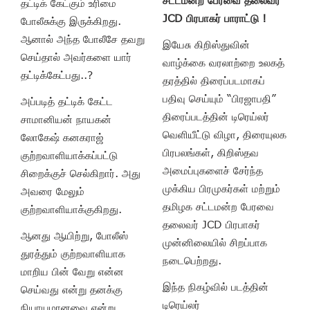
தட்டிக் கேட்கும் உரிமை
JCD பிரபாகர் பாராட்டு !
போலீசுக்கு இருக்கிறது.
ஆனால் அந்த போலீசே தவறு
இயேசு கிறிஸ்துவின்
செய்தால் அவர்களை யார்
வாழ்க்கை வரலாற்றை உலகத்
தட்டிக்கேட்பது..?
தரத்தில் திரைப்படமாகப்
பதிவு செய்யும் “பிரஜாபதி”
அப்படித் தட்டிக் கேட்ட
திரைப்படத்தின் டிரெய்லர்
சாமானியன் நாயகன்
வெளியீட்டு விழா, திரையுலக
லோகேஷ் கனகராஜ்
பிரபலங்கள், கிறிஸ்தவ
குற்றவாளியாக்கப்பட்டு
அமைப்புகளைச் சேர்ந்த
சிறைக்குச் செல்கிறார். அது
முக்கிய பிரமுகர்கள் மற்றும்
அவரை மேலும்
தமிழக சட்டமன்ற பேரவை
குற்றவாளியாக்குகிறது.
தலைவர் JCD பிரபாகர்
ஆனது ஆயிற்று, போலீஸ்
முன்னிலையில் சிறப்பாக
துரத்தும் குற்றவாளியாக
நடைபெற்றது.
மாறிய பின் வேறு என்ன
இந்த நிகழ்வில் படத்தின்
செய்வது என்று தனக்கு
டிரெய்லர்
நியாயமானவை என்று