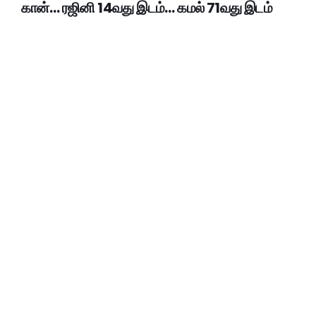
கான்… ரஜினி 14வது இடம்… கமல் 71வது இடம்