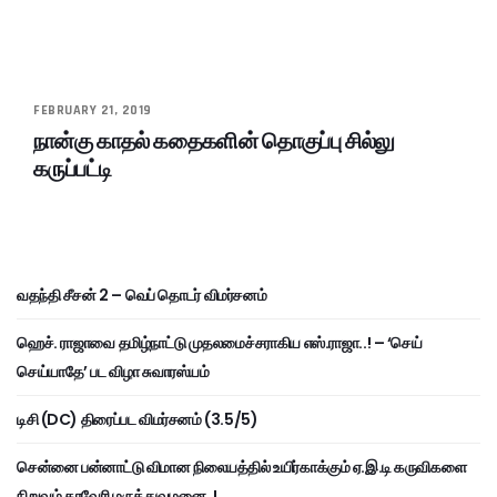
FEBRUARY 21, 2019
நான்கு காதல் கதைகளின் தொகுப்பு சில்லு
கருப்பட்டி
வதந்தி சீசன் 2 – வெப் தொடர் விமர்சனம்
ஹெச். ராஜாவை தமிழ்நாட்டு முதலமைச்சராகிய எஸ்.ராஜா..! – ‘செய்
செய்யாதே’ பட விழா சுவாரஸ்யம்
டிசி (DC) திரைப்பட விமர்சனம் (3.5/5)
சென்னை பன்னாட்டு விமான நிலையத்தில் உயிர்காக்கும் ஏ.இ.டி கருவிகளை
நிறுவும் காவேரி மருத்துவமனை..!