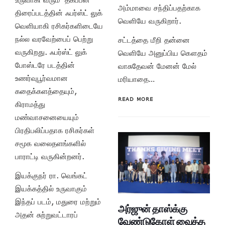
அம்மாவை சந்திப்பதற்காக
திரைப்படத்தின் ஃபர்ஸ்ட் லுக்
வெளியே வருகிறார்.
வெளியாகி ரசிகர்களிடையே
நல்ல வரவேற்பைப் பெற்று
சட்டத்தை மீறி தன்னை
வருகிறது. ஃபர்ஸ்ட் லுக்
வெளியே அனுப்பிய கௌதம்
போஸ்டரே படத்தின்
வாசுதேவன் மேனன் மேல்
உணர்வுபூர்வமான
மரியாதை…
கதைக்களத்தையும்,
READ MORE
கிராமத்து
மண்வாசனையையும்
பிரதிபலிப்பதாக ரசிகர்கள்
சமூக வலைதளங்களில்
பாராட்டி வருகின்றனர்.
இயக்குநர் ரா. வெங்கட்
இயக்கத்தில் உருவாகும்
இந்தப் படம், மதுரை மற்றும்
அர்ஜுன் தாஸ்க்கு
அதன் சுற்றுவட்டாரப்
வேண்டுகோள் வைத்த