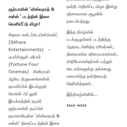
நன்றி அறிவிப்பு விழா இன்று
சூர்யாவின் ‘விஸ்வநாத் &
உற்சாகமான சூழலில்
சன்ஸ் ‘ படத்தின் இசை
நடைபெற்றது.
வெளியீட்டு விழா!
இந்த நிகழ்வில்
சிதாரா என்டர்டெயின்மென்ட்
படக்குழுவினர் படத்திற்கு
(Sithara
ஆதரவு அளித்த ரசிகர்கள்,
Entertainments) –
திரையரங்க உரிமையாளர்கள்,
ஃபார்ச்சூன் ஃபோர்
விநியோகஸ்தர்கள் மற்றும்
(Fortune Four
ஊடகங்களுக்கு தங்களது
Cinemas) சினிமாஸ்
மனமார்ந்த நன்றியைத்
ஆகிய நிறுவனங்களின்
தெரிவித்தனர்.
தயாரிப்பில் இயக்குநர்
வெங்கி அட்லூரி
இந்நிகழ்வினில்…
இயக்கத்தில் நடிகர்
READ MORE
சூர்யாவின் நடிப்பில்
தயாராகியுள்ள ‘விஸ்வநாத் &
சன்ஸ்’ திரைப்படத்தின் இசை