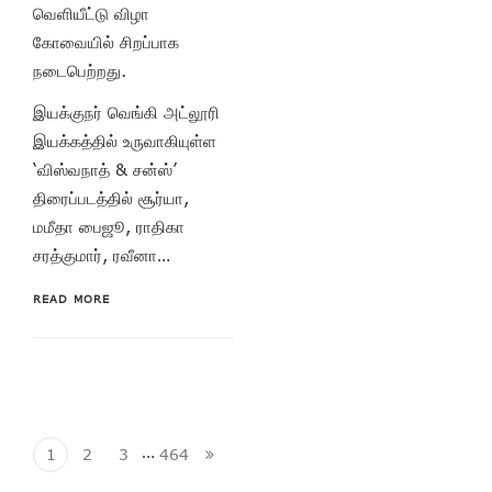
வெளியீட்டு விழா
கோவையில் சிறப்பாக
நடைபெற்றது.
இயக்குநர் வெங்கி அட்லூரி
இயக்கத்தில் உருவாகியுள்ள
‘விஸ்வநாத் & சன்ஸ்’
திரைப்படத்தில் சூர்யா,
மமீதா பைஜூ, ராதிகா
சரத்குமார், ரவீனா…
READ MORE
…
1
2
3
464