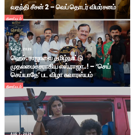
வதந்தி சீசன் 2 – வெப் தொடர் விமர்சனம்
திரைப்படம்
AUG 7, 2026
ஹெச். ராஜாவை தமிழ்நாட்டு
முதலமைச்சராகிய எஸ்.ராஜா..! – ‘செய்
செய்யாதே’ பட விழா சுவாரஸ்யம்
திரைப்படம்
AUG 7, 2026