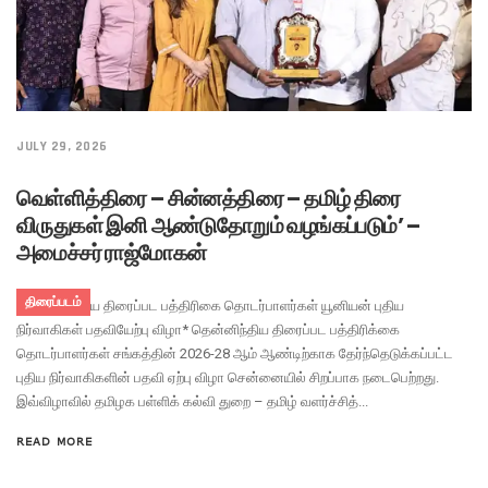
JULY 29, 2026
வெள்ளித்திரை – சின்னத்திரை – தமிழ் திரை
விருதுகள் இனி ஆண்டுதோறும் வழங்கப்படும்’ –
அமைச்சர் ராஜ்மோகன்
திரைப்படம்
*தென்னிந்திய திரைப்பட பத்திரிகை தொடர்பாளர்கள் யூனியன் புதிய
நிர்வாகிகள் பதவியேற்பு விழா* தென்னிந்திய திரைப்பட பத்திரிக்கை
தொடர்பாளர்கள் சங்கத்தின் 2026-28 ஆம் ஆண்டிற்காக தேர்ந்தெடுக்கப்பட்ட
புதிய நிர்வாகிகளின் பதவி ஏற்பு விழா சென்னையில் சிறப்பாக நடைபெற்றது.
இவ்விழாவில் தமிழக பள்ளிக் கல்வி துறை – தமிழ் வளர்ச்சித்...
READ MORE