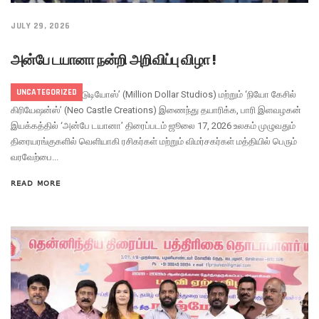
JULY 29, 2026
அன்பே டயானா நன்றி அறிவிப்பு விழா !
UNCATEGORIZED
‘மில்லியன் டாலர் ஸ்டுடியோஸ்’ (Million Dollar Studios) மற்றும் ‘நியோ கேசில்
கிரியேஷன்ஸ்’ (Neo Castle Creations) இணைந்து தயாரிக்க, பாரி இளவழகன்
இயக்கத்தில் ‘அன்பே டயானா’ திரைப்படம் ஜூலை 17, 2026 உலகம் முழுவதும்
திரையரங்குகளில் வெளியாகி ரசிகர்கள் மற்றும் விமர்சகர்கள் மத்தியில் பெரும்
வரவேற்பை...
READ MORE