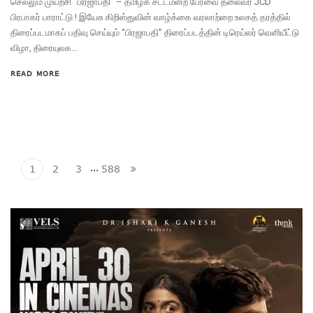
செல்லும் முயற்சி “பிரஜாபதி” – தமிழக சட்டமன்ற பேரவை தலைவர் JCD
பிரபாகர் பாராட்டு ! இயேசு கிறிஸ்துவின் வாழ்க்கை வரலாற்றை உலகத் தரத்தில்
திரைப்படமாகப் பதிவு செய்யும் “பிரஜாபதி” திரைப்படத்தின் டிரெய்லர் வெளியீட்டு
விழா, திரையுலக...
READ MORE
…
1
2
3
588