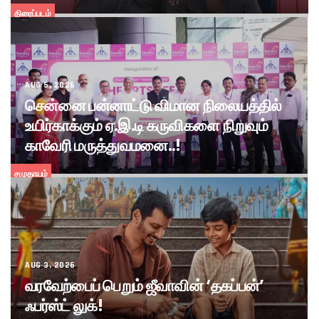
திரைப்படம்
AUG 5, 2026
சென்னை பன்னாட்டு விமான நிலையத்தில்
உயிர்காக்கும் ஏ.இ.டி கருவிகளை நிறுவும்
காவேரி மருத்துவமனை..!
சமுதாயம்
AUG 3, 2026
வரவேற்பைப் பெறும் ஜீவாவின் ‘தகப்பன்’
ஃபர்ஸ்ட் லுக்!