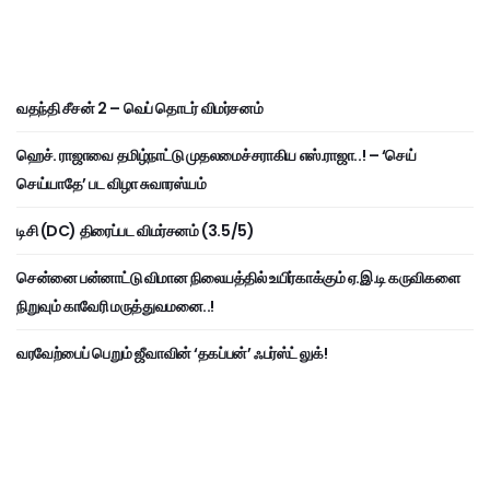
வதந்தி சீசன் 2 – வெப் தொடர் விமர்சனம்
ஹெச். ராஜாவை தமிழ்நாட்டு முதலமைச்சராகிய எஸ்.ராஜா..! – ‘செய்
செய்யாதே’ பட விழா சுவாரஸ்யம்
டிசி (DC) திரைப்பட விமர்சனம் (3.5/5)
சென்னை பன்னாட்டு விமான நிலையத்தில் உயிர்காக்கும் ஏ.இ.டி கருவிகளை
நிறுவும் காவேரி மருத்துவமனை..!
வரவேற்பைப் பெறும் ஜீவாவின் ‘தகப்பன்’ ஃபர்ஸ்ட் லுக்!