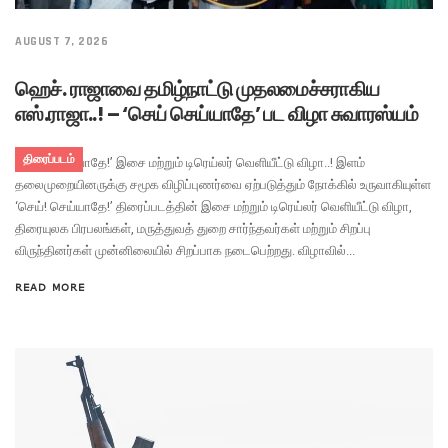
AUGUST 7, 2026
ஹெச். ராஜாவை தமிழ்நாட்டு முதலமைச்சராகிய
எஸ்.ராஜா..! – ‘செய் செய்யாதே’ பட விழா சுவாரஸ்யம்
திரைப்படம்
‘செய்! செய்யாதே!’ இசை மற்றும் டிரெய்லர் வெளியீட்டு விழா..! இளம்
தலைமுறையினருக்கு சமூக விழிப்புணர்வை ஏற்படுத்தும் நோக்கில் உருவாகியுள்ள
‘செய்! செய்யாதே!’ திரைப்படத்தின் இசை மற்றும் டிரெய்லர் வெளியீட்டு விழா,
திரையுலக பிரபலங்கள், மருத்துவத் துறை சார்ந்தவர்கள் மற்றும் சிறப்பு
விருந்தினர்கள் முன்னிலையில் சிறப்பாக நடைபெற்றது. விழாவில்...
READ MORE