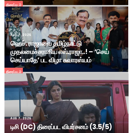
திரைப்படம்
AUG 7, 2026
ஹெச். ராஜாவை தமிழ்நாட்டு
முதலமைச்சராகிய எஸ்.ராஜா..! – ‘செய்
செய்யாதே’ பட விழா சுவாரஸ்யம்
திரைப்படம்
AUG 7, 2026
டிசி (DC) திரைப்பட விமர்சனம் (3.5/5)