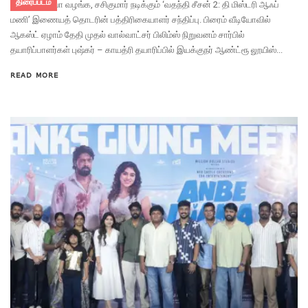
திரைப்படம்
பிரைம் வீடியோ வழங்க, சசிகுமார் நடிக்கும் ‘வதந்தி சீசன் 2: தி மிஸ்டரி ஆஃப்
மணி’ இணையத் தொடரின் பத்திரிகையாளர் சந்திப்பு. பிரைம் வீடியோவில்
ஆகஸ்ட் ஏழாம் தேதி முதல் வால்வாட்சர் பிலிம்ஸ் நிறுவனம் சார்பில்
தயாரிப்பாளர்கள் புஷ்கர் – காயத்ரி தயாரிப்பில் இயக்குநர் ஆண்ட்ரூ லூயிஸ்...
READ MORE