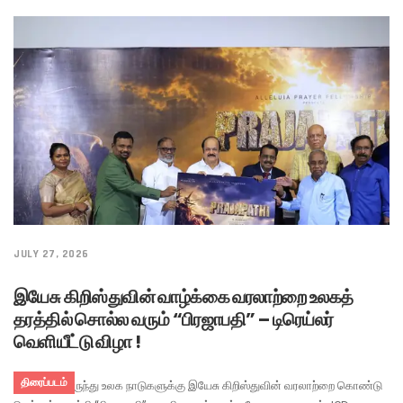
JULY 27, 2026
இயேசு கிறிஸ்துவின் வாழ்க்கை வரலாற்றை உலகத்
தரத்தில் சொல்ல வரும் “பிரஜாபதி” – டிரெய்லர்
வெளியீட்டு விழா !
திரைப்படம்
இந்தியாவிலிருந்து உலக நாடுகளுக்கு இயேசு கிறிஸ்துவின் வரலாற்றை கொண்டு