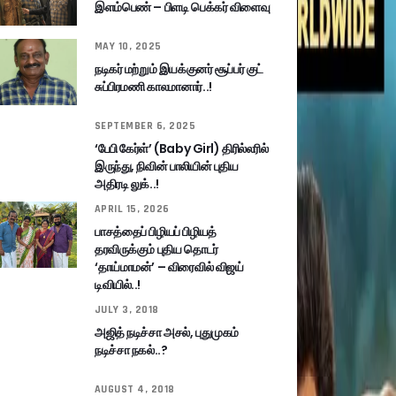
இளம்பெண் – பிளடி பெக்கர் விளைவு
MAY 10, 2025
நடிகர் மற்றும் இயக்குனர் சூப்பர் குட்
சுப்பிரமணி காலமானார்..!
SEPTEMBER 6, 2025
‘பேபி கேர்ள்’ (Baby Girl) திரில்லரில்
இருந்து, நிவின் பாலியின் புதிய
அதிரடி லுக்..!
APRIL 15, 2026
பாசத்தைப் பிழியப் பிழியத்
தரவிருக்கும் புதிய தொடர்
‘தாய்மாமன்’ – விரைவில் விஜய்
டிவியில்..!
JULY 3, 2018
அஜித் நடிச்சா அசல், புதுமுகம்
நடிச்சா நகல்..?
AUGUST 4, 2018