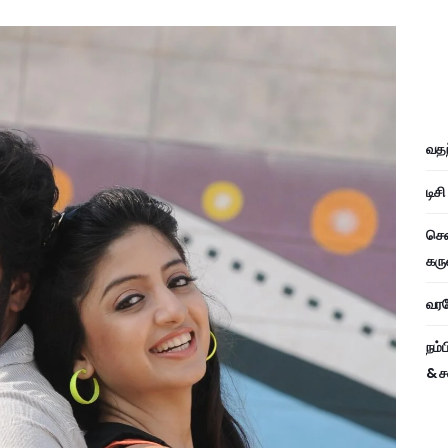
வதந
டிச
சென
கரு
வரவே
நம்
& ச