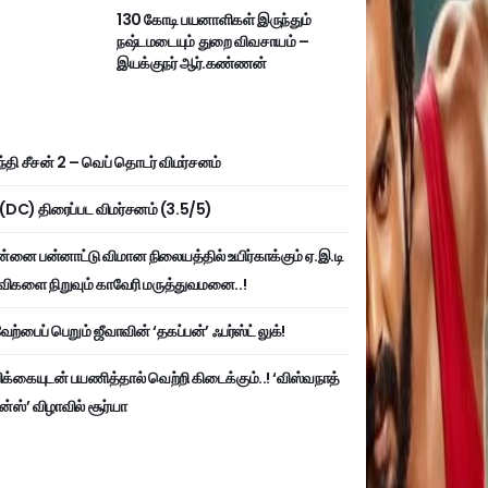
130 கோடி பயனாளிகள் இருந்தும்
நஷ்டமடையும் துறை விவசாயம் –
இயக்குநர் ஆர்.கண்ணன்
்தி சீசன் 2 – வெப் தொடர் விமர்சனம்
ி (DC) திரைப்பட விமர்சனம் (3.5/5)
்னை பன்னாட்டு விமான நிலையத்தில் உயிர்காக்கும் ஏ.இ.டி
விகளை நிறுவும் காவேரி மருத்துவமனை..!
ற்பைப் பெறும் ஜீவாவின் ‘தகப்பன்’ ஃபர்ஸ்ட் லுக்!
பிக்கையுடன் பயணித்தால் வெற்றி கிடைக்கும்..! ‘விஸ்வநாத்
ன்ஸ்’ விழாவில் சூர்யா