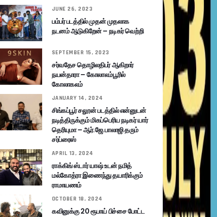
JUNE 26, 2023
பம்பர் படத்தில் முதன் முதலாக
நடனம் ஆடுகிறேன் – நடிகர் வெற்றி
SEPTEMBER 15, 2023
சர்வதேச தொழிலதிபர் ஆகிறார்
நயன்தாரா – கோலாலம்பூரில்
கோலாகலம்
JANUARY 14, 2024
சிங்கப்பூர் சலூன் படத்தில் என்னுடன்
நடித்திருக்கும் மிகப்பெரிய நடிகர் யார்
தெரியுமா – ஆர்.ஜே.பாலாஜி தரும்
சர்ப்ரைஸ்
APRIL 13, 2024
ராக்கிங் ஸ்டார் யாஷ் உடன் நமித்
மல்கோத்ரா இணைந்து தயாரிக்கும்
ராமாயணம்
OCTOBER 18, 2024
கவினுக்கு 20 ரூபாய் பிச்சை போட்ட