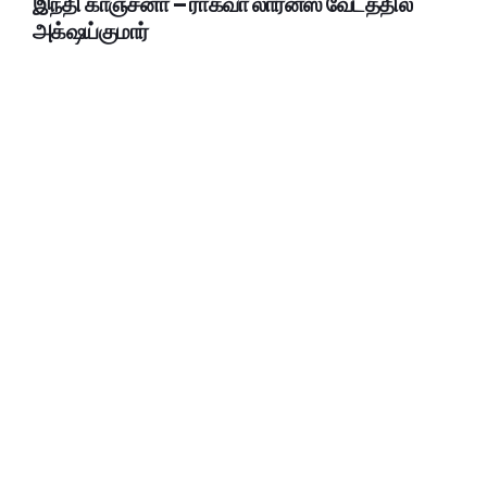
இந்தி காஞ்சனா – ராகவா லாரன்ஸ் வேடத்தில்
அக்‌ஷய்குமார்