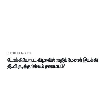
OCTOBER 6, 2018
டோக்கியோ பட விழாவில் ராஜீவ் மேனன் இயக்கி
ஜி.வி நடித்த ‘சர்வம் தாளமயம்’