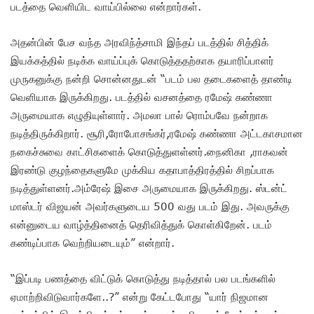
படத்தை வெளியிட வாய்பில்லை என்றார்கள்.
அதன்பின் பேச வந்த அரவிந்த்சாமி இந்தப் படத்தில் சித்திக்
இயக்கத்தில் நடிக்க வாய்ப்புக் கொடுத்ததற்காக தயாரிப்பாளர்
முருகனுக்கு நன்றி சொன்னதுடன் “படம் பல தடைகளைத் தாண்டி
வெளியாக இருக்கிறது. படத்தில் வசனத்தை ரமேஷ் கண்ணா
அருமையாக எழுதியுள்ளார். அமலா பால் ரொம்பவே நன்றாக
நடித்திருக்கிறார். சூரி,ரோபோசங்கர்,
ரமேஷ் கண்ணா அட்டகாசமான
நகைச்சுவை காட்சிகளைக் கொடுத்துளள்னர்.நைனிகா ,ராகவன்
இரண்டு குழந்தைகளுமே முக்கிய கதாபாத்திரத்தில் சிறப்பாக
நடித்துள்ளனர்.அம்ரேஷ் இசை அருமையாக இருக்கிறது. ஸ்டன்ட்
மாஸ்டர் விஜயன் அவர்களுடைய 500 வது படம் இது. அவருக்கு
என்னுடைய வாழ்த்தினைத் தெரிவித்துக் கொள்கிறேன். படம்
கண்டிப்பாக வெற்றியடையும்” என்றார்.
“இப்படி பணத்தை விட்டுக் கொடுத்து நடித்தால் பல படங்களில்
ஏமாற்றிவிடுவார்களே..?” என்று கேட்டபோது “யார் நிஜமான