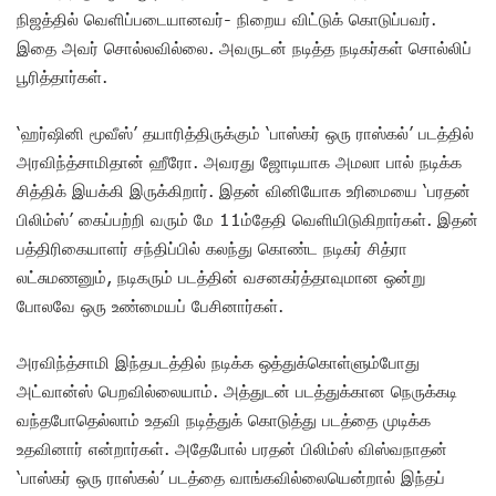
நிஜத்தில் வெளிப்படையானவர்- நிறைய விட்டுக் கொடுப்பவர்.
இதை அவர் சொல்லவில்லை. அவருடன் நடித்த நடிகர்கள் சொல்லிப்
பூரித்தார்கள்.
‘ஹர்ஷினி மூவீஸ்’ தயாரித்திருக்கும் ‘பாஸ்கர் ஒரு ராஸ்கல்’ படத்தில்
அரவிந்த்சாமிதான் ஹீரோ. அவரது ஜோடியாக அமலா பால் நடிக்க
சித்திக் இயக்கி இருக்கிறார். இதன் வினியோக உரிமையை ‘பரதன்
பிலிம்ஸ்’ கைப்பற்றி வரும் மே 11ம்தேதி வெளியிடுகிறார்கள். இதன்
பத்திரிகையாளர் சந்திப்பில் கலந்து கொண்ட நடிகர் சித்ரா
லட்சுமணனும், நடிகரும் படத்தின் வசனகர்த்தாவுமான ஒன்று
போலவே ஒரு உண்மையப் பேசினார்கள்.
அரவிந்த்சாமி இந்தபடத்தில் நடிக்க ஒத்துக்கொள்ளும்போது
அட்வான்ஸ் பெறவில்லையாம். அத்துடன் படத்துக்கான நெருக்கடி
வந்தபோதெல்லாம் உதவி நடித்துக் கொடுத்து படத்தை முடிக்க
உதவினார் என்றார்கள். அதேபோல் பரதன் பிலிம்ஸ் விஸ்வநாதன்
‘பாஸ்கர் ஒரு ராஸ்கல்’ படத்தை வாங்கவில்லையென்றால் இந்தப்