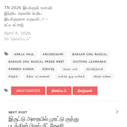
TN 2026 இயக்குநர் உமாபதி
இந்திய அளவில் பெரிய
இயக்குநராக வருவார்..! –
நட்டி நட்ராஜ்
April 4, 2026
In "திரைப்படம்"
AMALA PAUL
ARVINDSAMY
BASKAR ORU RASCAL
BASKAR ORU RASCAL PRESS MEET
CHITHRA LAXMANAN
RAMESH KANNA
SIDHIQ
அமலா பால்
அர்விந்த்சாமி
சித்திக்
சித்ரா லட்சுமணன்
பாஸ்கர் ஒரு ராஸ்கல்
ரமேஷ் கன்னா
UNCATEGORIZED
திரைப்படம்
நிகழ்வுகள்
NEXT POST
இருட்டு அறையில் முரட்டு குத்து
படத்தின் பிரஸ் மீட் கேலரி