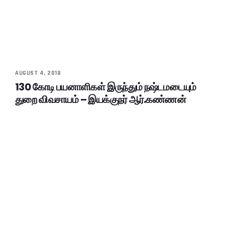
AUGUST 4, 2018
130 கோடி பயனாளிகள் இருந்தும் நஷ்டமடையும்
துறை விவசாயம் – இயக்குநர் ஆர்.கண்ணன்