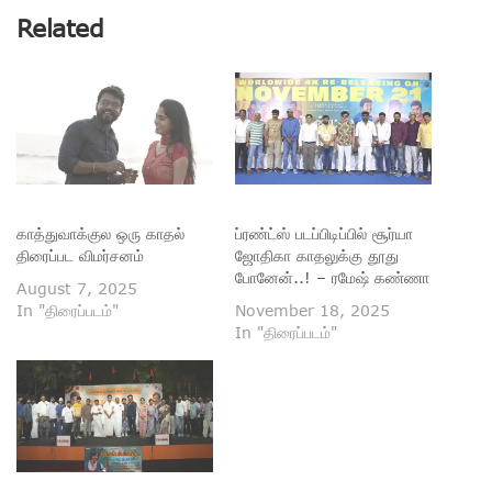
Related
காத்துவாக்குல ஒரு காதல்
ப்ரண்ட்ஸ் படப்பிடிப்பில் சூர்யா
திரைப்பட விமர்சனம்
ஜோதிகா காதலுக்கு தூது
போனேன்..! – ரமேஷ் கண்ணா
August 7, 2025
In "திரைப்படம்"
November 18, 2025
In "திரைப்படம்"