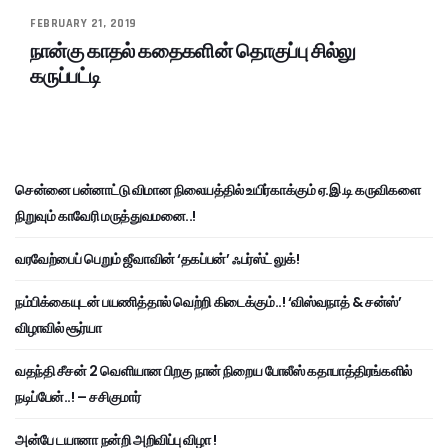
FEBRUARY 21, 2019
நான்கு காதல் கதைகளின் தொகுப்பு சில்லு
கருப்பட்டி
சென்னை பன்னாட்டு விமான நிலையத்தில் உயிர்காக்கும் ஏ.இ.டி கருவிகளை
நிறுவும் காவேரி மருத்துவமனை..!
வரவேற்பைப் பெறும் ஜீவாவின் ‘தகப்பன்’ ஃபர்ஸ்ட் லுக்!
நம்பிக்கையுடன் பயணித்தால் வெற்றி கிடைக்கும்..! ‘விஸ்வநாத் & சன்ஸ்’
விழாவில் சூர்யா
வதந்தி சீசன் 2 வெளியான பிறகு நான் நிறைய போலீஸ் கதாபாத்திரங்களில்
நடிப்பேன்..! – சசிகுமார்
அன்பே டயானா நன்றி அறிவிப்பு விழா !