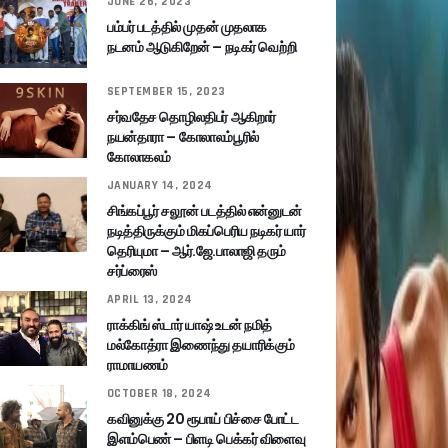
JUNE 26, 2023
பம்பர் படத்தில் முதன் முதலாக
நடனம் ஆடுகிறேன் – நடிகர் வெற்றி
SEPTEMBER 15, 2023
சர்வதேச தொழிலதிபர் ஆகிறார்
நயன்தாரா – கோலாலம்பூரில்
கோலாகலம்
JANUARY 14, 2024
சிங்கப்பூர் சலூன் படத்தில் என்னுடன்
நடித்திருக்கும் மிகப்பெரிய நடிகர் யார்
தெரியுமா – ஆர்.ஜே.பாலாஜி தரும்
சர்ப்ரைஸ்
APRIL 13, 2024
ராக்கிங் ஸ்டார் யாஷ் உடன் நமித்
மல்கோத்ரா இணைந்து தயாரிக்கும்
ராமாயணம்
OCTOBER 18, 2024
கவினுக்கு 20 ரூபாய் பிச்சை போட்ட
இளம்பெண் – பிளடி பெக்கர் விளைவு