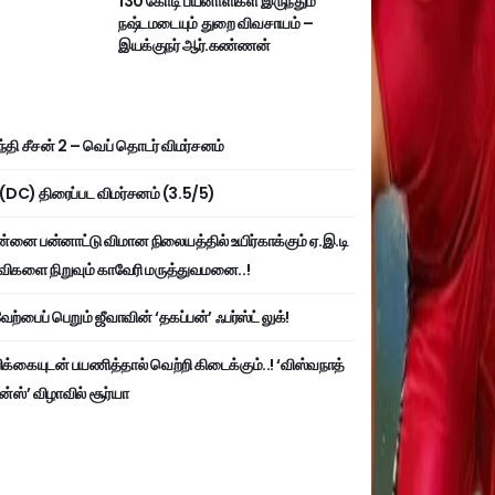
130 கோடி பயனாளிகள் இருந்தும்
நஷ்டமடையும் துறை விவசாயம் –
இயக்குநர் ஆர்.கண்ணன்
்தி சீசன் 2 – வெப் தொடர் விமர்சனம்
ி (DC) திரைப்பட விமர்சனம் (3.5/5)
்னை பன்னாட்டு விமான நிலையத்தில் உயிர்காக்கும் ஏ.இ.டி
விகளை நிறுவும் காவேரி மருத்துவமனை..!
ற்பைப் பெறும் ஜீவாவின் ‘தகப்பன்’ ஃபர்ஸ்ட் லுக்!
பிக்கையுடன் பயணித்தால் வெற்றி கிடைக்கும்..! ‘விஸ்வநாத்
ன்ஸ்’ விழாவில் சூர்யா