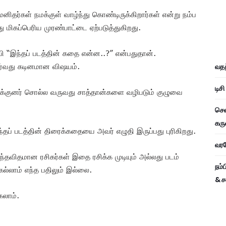
னிதர்கள் நமக்குள் வாழ்ந்து கொண்டிருக்கிறார்கள் என்று நம்ப
ு மிகப்பெரிய முரண்பாட்டை ஏற்படுத்துகிறது.
்வி “இந்தப் படத்தின் கதை என்ன..?” என்பதுதான்.
சேர்வது கடினமான விஷயம்.
வதந
டிச
இயக்குனர் சொல்ல வருவது சாத்தான்களை வழிபடும் குழுவை
சென
கரு
் படத்தின் திரைக்கதையை அவர் எழுதி இருப்பது புரிகிறது.
வரவே
எந்தவிதமான ரசிகர்கள் இதை ரசிக்க முடியும் அல்லது படம்
நம்
ல்லாம் எந்த பதிலும் இல்லை.
& ச
கலாம்.