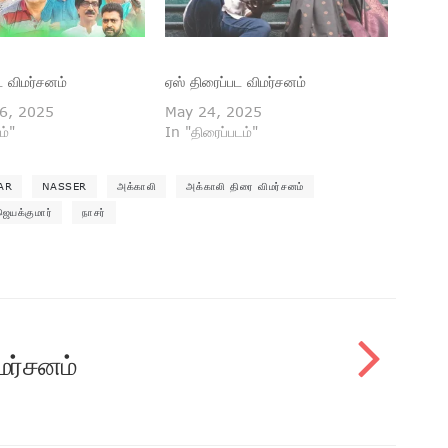
பட விமர்சனம்
ஏஸ் திரைப்பட விமர்சனம்
6, 2025
May 24, 2025
ம்"
In "திரைப்படம்"
AR
NASSER
அக்காலி
அக்காலி திரை விமர்சனம்
ஜெயக்குமார்
நாசர்
மர்சனம்