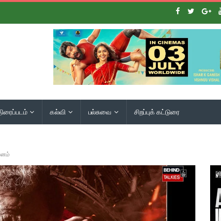
திரைப்படம்
கல்வி
பல்சுவை
சிறப்புக் கட்டுரை
சனம்