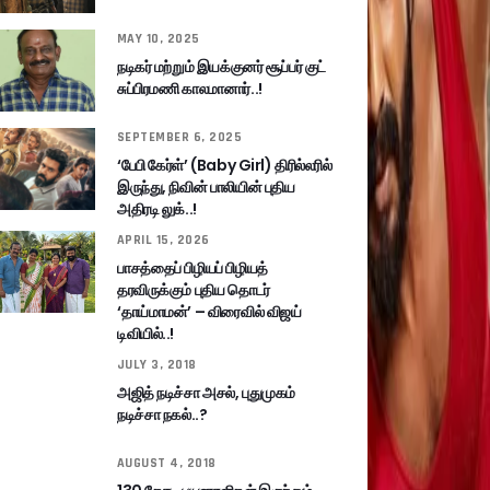
MAY 10, 2025
நடிகர் மற்றும் இயக்குனர் சூப்பர் குட்
சுப்பிரமணி காலமானார்..!
SEPTEMBER 6, 2025
‘பேபி கேர்ள்’ (Baby Girl) திரில்லரில்
இருந்து, நிவின் பாலியின் புதிய
அதிரடி லுக்..!
APRIL 15, 2026
பாசத்தைப் பிழியப் பிழியத்
தரவிருக்கும் புதிய தொடர்
‘தாய்மாமன்’ – விரைவில் விஜய்
டிவியில்..!
JULY 3, 2018
அஜித் நடிச்சா அசல், புதுமுகம்
நடிச்சா நகல்..?
AUGUST 4, 2018