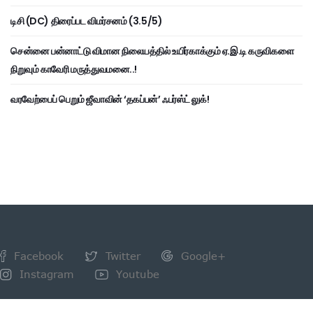
டிசி (DC) திரைப்பட விமர்சனம் (3.5/5)
சென்னை பன்னாட்டு விமான நிலையத்தில் உயிர்காக்கும் ஏ.இ.டி கருவிகளை
நிறுவும் காவேரி மருத்துவமனை..!
வரவேற்பைப் பெறும் ஜீவாவின் ‘தகப்பன்’ ஃபர்ஸ்ட் லுக்!
Facebook
Twitter
Google+
Instagram
Youtube
NEWSLETTER