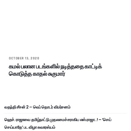
OCTOBER 13, 2020
கமல் பலான படங்களில் நடித்ததை காட்டிக்
கொடுத்த காதல் சுகுமார்
வதந்தி சீசன் 2 – வெப் தொடர் விமர்சனம்
ஹெச். ராஜாவை தமிழ்நாட்டு முதலமைச்சராகிய எஸ்.ராஜா..! – ‘செய்
செய்யாதே’ பட விழா சுவாரஸ்யம்