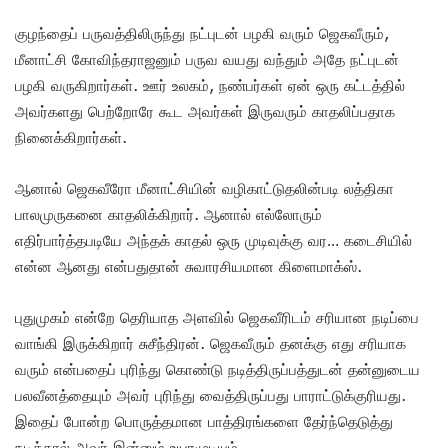
குழந்தைப் பருவத்திலிருந்து நட்புடன் பழகி வரும் ஜெகவீரும்,
மீனாட்சி கோவிந்தராஜனும் பருவ வயது வந்தும் அதே நட்புடன்
பழகி வருகிறார்கள். ஊர் உலகம், நண்பர்கள் ஏன் ஒரு கட்டத்தில்
அவர்களது பெற்றோரே கூட அவர்கள் இருவரும் காதலிப்பதாக
நினைக்கிறார்கள்.
ஆனால் ஜெகவீரோ மீனாட்சியின் வழிகாட்டுதலின்படி லத்திகா
பாலமுருகனை காதலிக்கிறார். ஆனால் எல்லோரும்
எதிர்பார்த்தபடியே அந்தக் காதல் ஒரு முடிவுக்கு வர… கடைசியில்
என்ன ஆனது என்பதுதான் சுவாரசியமான கிளைமாக்ஸ்.
புதுமுகம் என்றே தெரியாத அளவில் ஜெகவீரிடம் சரியான நடிப்பை
வாங்கி இருக்கிறார் சுசீந்திரன். ஜெகவீரும் தனக்கு எது சரியாக
வரும் என்பதைப் புரிந்து கொண்டு நடித்திருப்பத்துடன் தன்னுடைய
பலவீனத்தையும் அவர் புரிந்து வைத்திருப்பது பாராட்டுக்குரியது.
இதைப் போன்ற பொருத்தமான பாத்திரங்களை தேர்ந்தெடுத்து
நடித்தால் அவர் இன்னும் உயரமுடியும்.