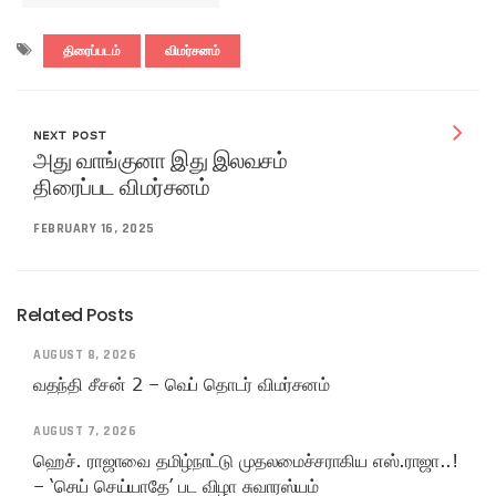
திரைப்படம்
விமர்சனம்
NEXT POST
அது வாங்குனா இது இலவசம்
திரைப்பட விமர்சனம்
FEBRUARY 16, 2025
Related Posts
AUGUST 8, 2026
வதந்தி சீசன் 2 – வெப் தொடர் விமர்சனம்
AUGUST 7, 2026
ஹெச். ராஜாவை தமிழ்நாட்டு முதலமைச்சராகிய எஸ்.ராஜா..!
– ‘செய் செய்யாதே’ பட விழா சுவாரஸ்யம்