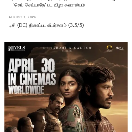
– ‘செய் செய்யாதே’ பட விழா சுவாரஸ்யம்
AUGUST 7, 2026
டிசி (DC) திரைப்பட விமர்சனம் (3.5/5)