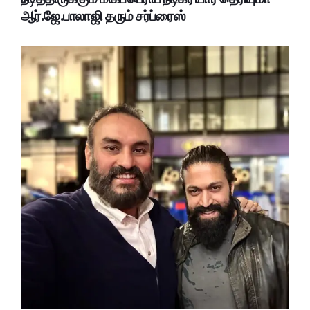
ஆர்.ஜே.பாலாஜி தரும் சர்ப்ரைஸ்