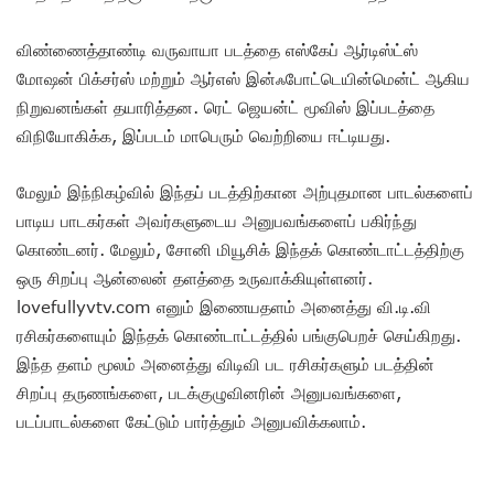
விண்ணைத்தாண்டி வருவாயா படத்தை எஸ்கேப் ஆர்டிஸ்ட்ஸ்
மோஷன் பிக்சர்ஸ் மற்றும் ஆர்எஸ் இன்ஃபோட்டெயின்மென்ட் ஆகிய
நிறுவனங்கள் தயாரித்தன. ரெட் ஜெயன்ட் மூவிஸ் இப்படத்தை
விநியோகிக்க, இப்படம் மாபெரும் வெற்றியை ஈட்டியது.
மேலும் இந்நிகழ்வில் இந்தப் படத்திற்கான அற்புதமான பாடல்களைப்
பாடிய பாடகர்கள் அவர்களுடைய அனுபவங்களைப் பகிர்ந்து
கொண்டனர். மேலும், சோனி மியூசிக் இந்தக் கொண்டாட்டத்திற்கு
ஒரு சிறப்பு ஆன்லைன் தளத்தை உருவாக்கியுள்ளனர்.
lovefullyvtv.com எனும் இணையதளம் அனைத்து வி.டி.வி
ரசிகர்களையும் இந்தக் கொண்டாட்டத்தில் பங்குபெறச் செய்கிறது.
இந்த தளம் மூலம் அனைத்து விடிவி பட ரசிகர்களும் படத்தின்
சிறப்பு தருணங்களை, படக்குழுவினரின் அனுபவங்களை,
படப்பாடல்களை கேட்டும் பார்த்தும் அனுபவிக்கலாம்.