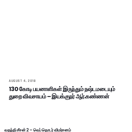
AUGUST 4, 2018
130 கோடி பயனாளிகள் இருந்தும் நஷ்டமடையும்
துறை விவசாயம் – இயக்குநர் ஆர்.கண்ணன்
வதந்தி சீசன் 2 – வெப் தொடர் விமர்சனம்