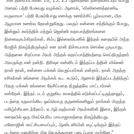
அதைப் பற்றி பேசுவது வழக்கம். ஆனால், ‘விண்ணைத்தாண்டி
வருவாயா’ பற்றி பேசும்போது எனக்கு உணர்ச்சிப் பூர்வமான, மிக
ஆழமான உணர்வு தோன்றுகிறது. பலரும் என்னை சந்திக்கும் போது,
இன்னும் கார்த்திக் மற்றும் ஜெஸ்ஸி கதாபாத்திரங்களை
நினைவுகூர்கிறார்கள். சிம்பு இல்லையெனில் இந்தக் கதையில் அந்த
மேஜிக் நிகழ்ந்திருக்கும் என நான் நிச்சயமாக சொல்ல முடியாது.
அத்தனை சிறப்பாக அவர் அந்தக் கதாப்பாத்திரத்தை செய்திருந்தார்
அவருக்கு என் நன்றி. திரிஷா என்னிடம் இந்தப்படத்தின் வில்லன்
நான் தான், என்னை மக்கள் வெறுப்பார்கள் என்றார். நான் அதற்கு
ரசிகர்கள் உங்களை அடிக்கக் கூட கூடும், ஆனால் இந்தப்படத்திற்குப்
பிறகு மக்கள் உங்களை நேசிப்பதை நிறுத்தவே மாட்டார்கள்
என்றேன். இந்தப் படம் குறுகிய காலத்தில் எடுக்கப்பட்டிருந்தாலும்,
படத்தை உருவாக்கிய ஒவ்வொரு தருணங்களிலும் நாங்கள் மிகுந்த
மகிழ்ச்சியடைந்தோம். ஏ.ஆர்.ரஹ்மான் அவர்களின் இசை, இந்தக்
கதையில் ஒரு மிகப்பெரிய மாயாஜாலத்தை நிகழ்த்தியது.
மனோஜின் காட்சியமைப்பும், ஆண்டனியின் எடிட்டிங்கும் இந்தப்
படத்தை மனதிற்கு மிக நெருக்கமான படைப்பாக மாற்றின.”