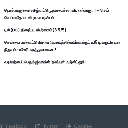
ஹெச். ராஜாவை தமிழ்நாட்டு முதலமைச்சராகிய எஸ்.ராஜா..! – ‘செய்
செய்யாதே’ பட விழா சுவாரஸ்யம்
டிசி (DC) திரைப்பட விமர்சனம் (3.5/5)
சென்னை பன்னாட்டு விமான நிலையத்தில் உயிர்காக்கும் ஏ.இ.டி கருவிகளை
நிறுவும் காவேரி மருத்துவமனை..!
வரவேற்பைப் பெறும் ஜீவாவின் ‘தகப்பன்’ ஃபர்ஸ்ட் லுக்!
Facebook
Twitter
Google+