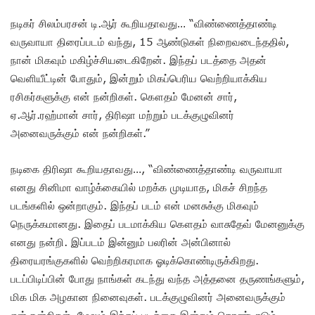
நடிகர் சிலம்பரசன் டி.ஆர் கூறியதாவது… “விண்ணைத்தாண்டி
வருவாயா திரைப்படம் வந்து, 15 ஆண்டுகள் நிறைவடைந்ததில்,
நான் மிகவும் மகிழ்ச்சியடைகிறேன். இந்தப் படத்தை அதன்
வெளியீட்டின் போதும், இன்றும் மிகப்பெரிய வெற்றியாக்கிய
ரசிகர்களுக்கு என் நன்றிகள். கௌதம் மேனன் சார்,
ஏ.ஆர்.ரஹ்மான் சார், திரிஷா மற்றும் படக்குழுவினர்
அனைவருக்கும் என் நன்றிகள்.”
நடிகை திரிஷா கூறியதாவது…, “விண்ணைத்தாண்டி வருவாயா
எனது சினிமா வாழ்க்கையில் மறக்க முடியாத, மிகச் சிறந்த
படங்களில் ஒன்றாகும். இந்தப் படம் என் மனசுக்கு மிகவும்
நெருக்கமானது. இதைப் படமாக்கிய கௌதம் வாசுதேவ் மேனனுக்கு
எனது நன்றி. இப்படம் இன்னும் பலரின் அன்பினால்
திரையரங்குகளில் வெற்றிகரமாக ஓடிக்கொண்டிருக்கிறது.
படப்பிடிப்பின் போது நாங்கள் கடந்து வந்த அத்தனை தருணங்களும்,
மிக மிக அழகான நினைவுகள். படக்குழுவினர் அனைவருக்கும்
என் நன்றிகள். மேலும் இந்தப் படத்தை இன்றும் கொண்டாடும்