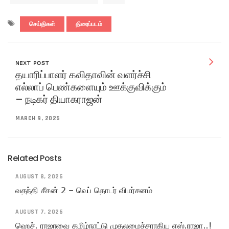
செய்திகள்
திரைப்படம்
NEXT POST
தயாரிப்பாளர் கவிதாவின் வளர்ச்சி
எல்லாப் பெண்களையும் ஊக்குவிக்கும்
– நடிகர் தியாகராஜன்
MARCH 9, 2025
Related Posts
AUGUST 8, 2026
வதந்தி சீசன் 2 – வெப் தொடர் விமர்சனம்
AUGUST 7, 2026
ஹெச். ராஜாவை தமிழ்நாட்டு முதலமைச்சராகிய எஸ்.ராஜா..!