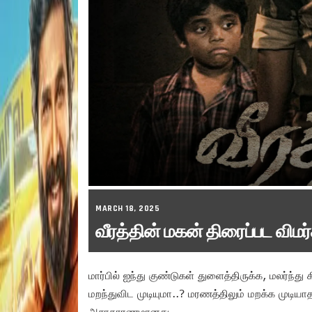
MARCH 18, 2025
வீரத்தின் மகன் திரைப்பட விமர
மார்பில் ஐந்து குண்டுகள் துளைத்திருக்க, மலர்ந்த
மறந்துவிட முடியுமா..? மரணத்திலும் மறக்க முடியாத
அசாதாரணமானது.