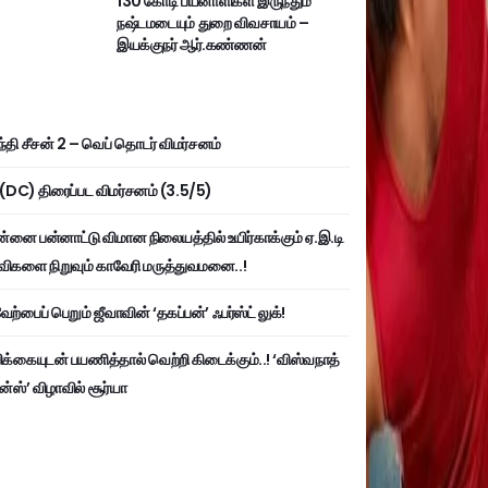
130 கோடி பயனாளிகள் இருந்தும்
நஷ்டமடையும் துறை விவசாயம் –
இயக்குநர் ஆர்.கண்ணன்
்தி சீசன் 2 – வெப் தொடர் விமர்சனம்
ி (DC) திரைப்பட விமர்சனம் (3.5/5)
்னை பன்னாட்டு விமான நிலையத்தில் உயிர்காக்கும் ஏ.இ.டி
விகளை நிறுவும் காவேரி மருத்துவமனை..!
ற்பைப் பெறும் ஜீவாவின் ‘தகப்பன்’ ஃபர்ஸ்ட் லுக்!
பிக்கையுடன் பயணித்தால் வெற்றி கிடைக்கும்..! ‘விஸ்வநாத்
ன்ஸ்’ விழாவில் சூர்யா