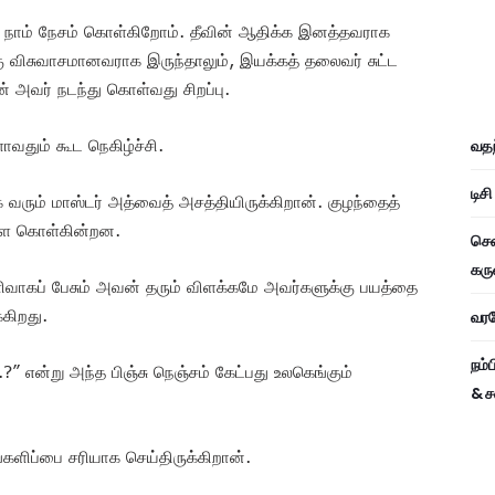
ம் நாம் நேசம் கொள்கிறோம். தீவின் ஆதிக்க இனத்தவராக
்கு விசுவாசமானவராக இருந்தாலும், இயக்கத் தலைவர் சுட்ட
டன் அவர் நடந்து கொள்வது சிறப்பு.
தும் கூட நெகிழ்ச்சி.
வதந
டிச
ம் மாஸ்டர் அத்வைத் அசத்தியிருக்கிறான். குழந்தைத்
்ளை கொள்கின்றன.
சென
கரு
வாகப் பேசும் அவன் தரும் விளக்கமே அவர்களுக்கு பயத்தை
கிறது.
வரவே
நம்
?” என்று அந்த பிஞ்சு நெஞ்சம் கேட்பது உலகெங்கும்
& ச
ளிப்பை சரியாக செய்திருக்கிறான்.