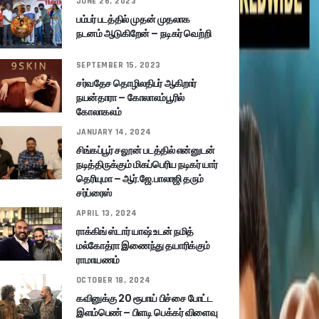
JUNE 26, 2023
பம்பர் படத்தில் முதன் முதலாக
நடனம் ஆடுகிறேன் – நடிகர் வெற்றி
SEPTEMBER 15, 2023
சர்வதேச தொழிலதிபர் ஆகிறார்
நயன்தாரா – கோலாலம்பூரில்
கோலாகலம்
JANUARY 14, 2024
சிங்கப்பூர் சலூன் படத்தில் என்னுடன்
நடித்திருக்கும் மிகப்பெரிய நடிகர் யார்
தெரியுமா – ஆர்.ஜே.பாலாஜி தரும்
சர்ப்ரைஸ்
APRIL 13, 2024
ராக்கிங் ஸ்டார் யாஷ் உடன் நமித்
மல்கோத்ரா இணைந்து தயாரிக்கும்
ராமாயணம்
OCTOBER 18, 2024
கவினுக்கு 20 ரூபாய் பிச்சை போட்ட
இளம்பெண் – பிளடி பெக்கர் விளைவு