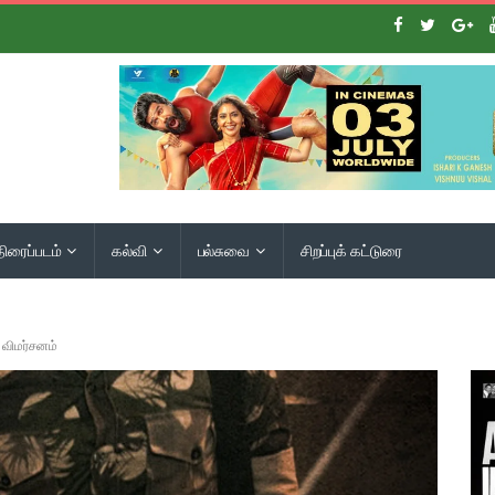
திரைப்படம்
கல்வி
பல்சுவை
சிறப்புக் கட்டுரை
 விமர்சனம்