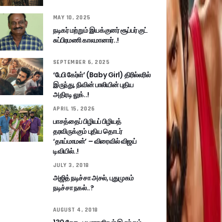
MAY 10, 2025
நடிகர் மற்றும் இயக்குனர் சூப்பர் குட்
சுப்பிரமணி காலமானார்..!
SEPTEMBER 6, 2025
‘பேபி கேர்ள்’ (Baby Girl) திரில்லரில்
இருந்து, நிவின் பாலியின் புதிய
அதிரடி லுக்..!
APRIL 15, 2026
பாசத்தைப் பிழியப் பிழியத்
தரவிருக்கும் புதிய தொடர்
‘தாய்மாமன்’ – விரைவில் விஜய்
டிவியில்..!
JULY 3, 2018
அஜித் நடிச்சா அசல், புதுமுகம்
நடிச்சா நகல்..?
AUGUST 4, 2018