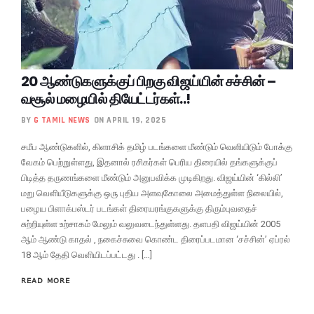
20 ஆண்டுகளுக்குப் பிறகு விஜய்யின் சச்சின் –
வசூல் மழையில் தியேட்டர்கள்..!
BY
G TAMIL NEWS
ON APRIL 19, 2025
சமீப ஆண்டுகளில், கிளாசிக் தமிழ் படங்களை மீண்டும் வெளியிடும் போக்கு
வேகம் பெற்றுள்ளது, இதனால் ரசிகர்கள் பெரிய திரையில் தங்களுக்குப்
பிடித்த தருணங்களை மீண்டும் அனுபவிக்க முடிகிறது. விஜய்யின் ‘கில்லி’
மறு வெளியீடுகளுக்கு ஒரு புதிய அளவுகோலை அமைத்துள்ள நிலையில்,
பழைய பிளாக்பஸ்டர் படங்கள் திரையரங்குகளுக்கு திரும்புவதைச்
சுற்றியுள்ள உற்சாகம் மேலும் வலுவடைந்துள்ளது. தளபதி விஜய்யின் 2005
ஆம் ஆண்டு காதல் , நகைச்சுவை கொண்ட திரைப்படமான ‘சச்சின்’ ஏப்ரல்
18 ஆம் தேதி வெளியிடப்பட்டது . […]
READ MORE