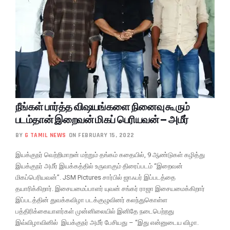
நீங்கள் பார்த்த விஷயங்களை நினைவு கூரும்
படம்தான் இறைவன் மிகப் பெரியவன் – அமீர்
BY
G TAMIL NEWS
ON FEBRUARY 15, 2022
இயக்குநர் வெற்றிமாறன் மற்றும் தங்கம் கதையில், 9 ஆண்டுகள் கழித்து
இயக்குநர் அமீர் இயக்கத்தில் உருவாகும் திரைப்படம் “இறைவன்
மிகப்பெரியவன்”. JSM Pictures சார்பில் ஜாஃபர் இப்படத்தை
தயாரிக்கிறார். இசையமைப்பாளர் யுவன் சங்கர் ராஜா இசையமைக்கிறார்
இப்படத்தின் துவக்கவிழா படக்குழுவினர் கலந்துகொள்ள
பத்திரிக்கையாளர்கள் முன்னிலையில் இனிதே நடைபெற்றது
இவ்விழாவினில் இயக்குநர் அமீர் பேசியது – “இது என்னுடைய விழா.