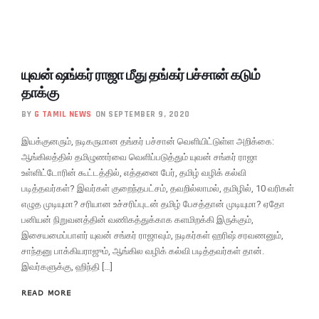
யுவன் ஷங்கர் ராஜா மீது தங்கர் பச்சான் கடும்
தாக்கு
BY
G TAMIL NEWS
ON SEPTEMBER 9, 2020
இயக்குனரும், நடிகருமான தங்கர் பச்சான் வெளியிட்டுள்ள அறிக்கை:
ஆங்கிலத்தில் தமிழுணர்வை வெளிப்படுத்தும் யுவன் சங்கர் ராஜா
உள்ளிட்டோரின் கூட்டத்தில், எத்தனை பேர், தமிழ் வழிக் கல்வி
படித்தவர்கள்? இவர்கள் குறைந்தபட்சம், தவறில்லாமல், தமிழில், 10 வரிகள்
எழுத முடியுமா? சரியான உச்சரிப்புடன் தமிழ் பேசத்தான் முடியுமா? ஏதோ
பனியன் நிறுவனத்தின் வணிகத்துக்காக களமிறக்கி இருக்கும்,
இசையமைப்பாளர் யுவன் சங்கர் ராஜாவும், நடிகர்கள் ஹரிஷ் சரவணனும்,
சாந்தனு பாக்கியராஜும், ஆங்கில வழிக் கல்வி படித்தவர்கள் தான்.
இவர்களுக்கு, ஹிந்தி […]
READ MORE