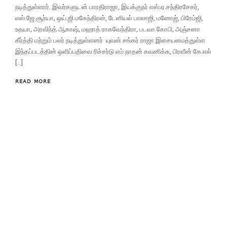
நடித்துள்ளார். இவர்களுடன் பாரதிராஜா, இயக்குநர் எஸ்.ஏ.சந்திரசேகர்,
எஸ்.ஜே.சூர்யா, ஒய்.ஜி.மகேந்திரன், டேனியல் பாலாஜி, மனோஜ், பிரேம்ஜி,
உதயா, அரவிந்த் ஆகாஷ், மஹாத் ராகவேந்திரா, படவா கோபி, அஞ்சனா
கீர்த்தி மற்றும் பலர் நடித்துள்ளனர் யுவன் சங்கர் ராஜா இசையமைத்துள்ள
இந்தப்படத்தின் ஒளிப்பதிவை ரிச்சர்டு எம்.நாதன் கவனிக்க, பிரவீன் கே.எல்
[…]
READ MORE