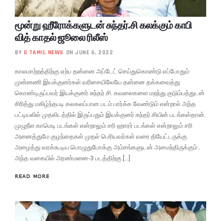
மூன்று ஹீரோக்களுடன் சுந்தர்.சி கலக்கும் காபி
வித் காதல் ஜூலை ரிலீஸ்
BY
G TAMIL NEWS
ON JUNE 6, 2022
காலமாற்றத்திற்கு ஏற்ப தன்னை அப்டேட் செய்துகொண்டு எப்போதும்
முன்னணி இயக்குனர்கள் வரிசையிலேயே தன்னை தக்கவைத்து
கொண்டிருப்பவர் இயக்குனர் சுந்தர்.சி. கவலைகளை மறந்து குடும்பத்துடன்
சிரித்து மகிழ்ந்தபடி கலகலப்பான படம் பார்க்க வேண்டும் என்றால் அந்த
பட்டியலில் முதலிடத்தில் இருப்பதும் இயக்குனர் சுந்தர்.சியின் படங்கள்தான்.
முழுநீள காமெடி படங்கள் என்றாலும் சரி ஹாரர் படங்கள் என்றாலும் சரி
அனைத்துமே குழந்தைகள் முதல் பெரியவர்கள் வரை தியேட்டருக்கு
அழைத்து வரக்கூடிய பொழுதுபோக்கு அம்சங்களுடன் அமைந்திருக்கும்..
அந்த வகையில் அரண்மனை-3 படத்திற்கு […]
READ MORE