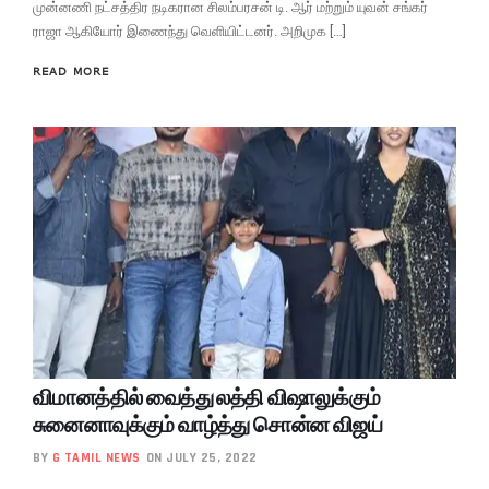
முன்னணி நட்சத்திர நடிகரான சிலம்பரசன் டி. ஆர் மற்றும் யுவன் சங்கர்
ராஜா ஆகியோர் இணைந்து வெளியிட்டனர். அறிமுக […]
READ MORE
விமானத்தில் வைத்து லத்தி விஷாலுக்கும்
சுனைனாவுக்கும் வாழ்த்து சொன்ன விஜய்
BY
G TAMIL NEWS
ON JULY 25, 2022