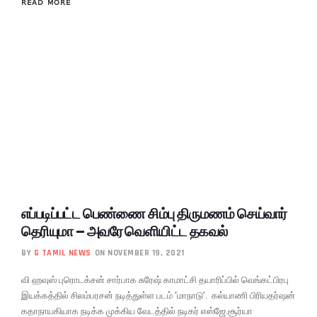
READ MORE
எப்படிப்பட்ட பெண்ணை சிம்பு திருமணம் செய்வார்
தெரியுமா – அவரே வெளியிட்ட தகவல்
BY
G TAMIL NEWS
ON NOVEMBER 19, 2021
வி ஹவுஸ் புரொடக்சன் சார்பாக சுரேஷ் காமாட்சி தயாரிப்பில் வெங்கட்பிரபு
இயக்கத்தில் சிலம்பரசன் நடித்துள்ள படம் ‘மாநாடு’. கல்யாணி பிரியதர்ஷன்
கதாநாயகியாக நடிக்க முக்கிய வேடத்தில் நடிகர் எஸ்ஜே.சூர்யா