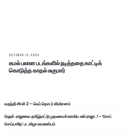
OCTOBER 13, 2020
கமல் பலான படங்களில் நடித்ததை காட்டிக்
கொடுத்த காதல் சுகுமார்
வதந்தி சீசன் 2 – வெப் தொடர் விமர்சனம்
ஹெச். ராஜாவை தமிழ்நாட்டு முதலமைச்சராகிய எஸ்.ராஜா..! – ‘செய்
செய்யாதே’ பட விழா சுவாரஸ்யம்