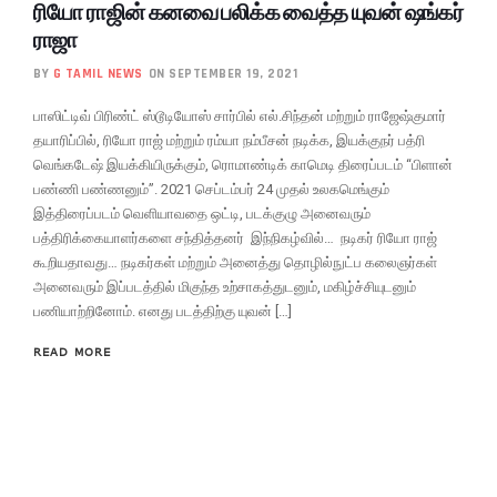
ரியோ ராஜின் கனவை பலிக்க வைத்த யுவன் ஷங்கர்
ராஜா
BY
G TAMIL NEWS
ON SEPTEMBER 19, 2021
பாஸிட்டிவ் பிரிண்ட் ஸ்டூடியோஸ் சார்பில் எல்.சிந்தன் மற்றும் ராஜேஷ்குமார்
தயாரிப்பில், ரியோ ராஜ் மற்றும் ரம்யா நம்பீசன் நடிக்க, இயக்குநர் பத்ரி
வெங்கடேஷ் இயக்கியிருக்கும், ரொமாண்டிக் காமெடி திரைப்படம் “பிளான்
பண்ணி பண்ணனும்”. 2021 செப்டம்பர் 24 முதல் உலகமெங்கும்
இத்திரைப்படம் வெளியாவதை ஒட்டி, படக்குழு அனைவரும்
பத்திரிக்கையாளர்களை சந்தித்தனர் இந்நிகழ்வில்… நடிகர் ரியோ ராஜ்
கூறியதாவது… நடிகர்கள் மற்றும் அனைத்து தொழில்நுட்ப கலைஞர்கள்
அனைவரும் இப்படத்தில் மிகுந்த உற்சாகத்துடனும், மகிழ்ச்சியுடனும்
பணியாற்றினோம். எனது படத்திற்கு யுவன் […]
READ MORE