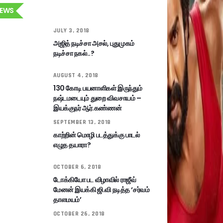
EWS
JULY 3, 2018
அஜித் நடிச்சா அசல், புதுமுகம்
நடிச்சா நகல்..?
AUGUST 4, 2018
130 கோடி பயனாளிகள் இருந்தும்
நஷ்டமடையும் துறை விவசாயம் –
இயக்குநர் ஆர்.கண்ணன்
SEPTEMBER 13, 2018
காற்றின் மொழி படத்துக்கு பாடல்
எழுத தயாரா?
OCTOBER 6, 2018
டோக்கியோ பட விழாவில் ராஜீவ்
மேனன் இயக்கி ஜி.வி நடித்த ‘சர்வம்
தாளமயம்’
OCTOBER 26, 2018