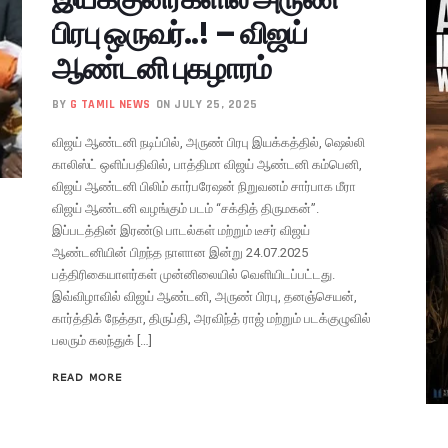
பிரபு ஒருவர்..! – விஜய்
ஆண்டனி புகழாரம்
BY
G TAMIL NEWS
ON JULY 25, 2025
விஜய் ஆண்டனி நடிப்பில், அருண் பிரபு இயக்கத்தில், ஷெல்லி
காலிஸ்ட் ஒளிப்பதிவில், பாத்திமா விஜய் ஆண்டனி கம்பெனி,
விஜய் ஆண்டனி பிலிம் கார்பரேஷன் நிறுவனம் சார்பாக மீரா
விஜய் ஆண்டனி வழங்கும் படம் “சக்தித் திருமகன்”.
இப்படத்தின் இரண்டு பாடல்கள் மற்றும் டீசர் விஜய்
ஆண்டனியின் பிறந்த நாளான இன்று 24.07.2025
பத்திரிகையாளர்கள் முன்னிலையில் வெளியிடப்பட்டது.
இவ்விழாவில் விஜய் ஆண்டனி, அருண் பிரபு, தனஞ்செயன்,
கார்த்திக் நேத்தா, திருப்தி, அரவிந்த் ராஜ் மற்றும் படக்குழுவில்
பலரும் கலந்துக் […]
READ MORE