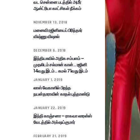
வட சென்னை படத்தில் அமீர்
ஆன்ட்ரியா காட்சிகள் நீக்கம்
NOVEMBER 13, 2018
மனைவி ரஜினியைப் பிரிந்தார்
விஷ்ணு விஷால்
DECEMBER 6, 2018
இந்தியாவில் அதிக சம்பளம் –
முதலிடம் சல்மான் கான்… ரஜினி
14வது இடம்… கமல் 71வது இடம்
JANUARY 1, 2019
லாஸ் வேகாஸில் பிறந்த
நயன்தாராவின் காதல் புத்தாண்டு
JANUARY 22, 2019
இந்தி காஞ்சனா – ராகவா லாரன்ஸ்
வேடத்தில் அக்‌ஷய்குமார்
FEBRUARY 21, 2019