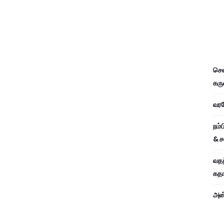
சென
கரு
வரவே
நம்
& ச
வதந
கதாப
அன்