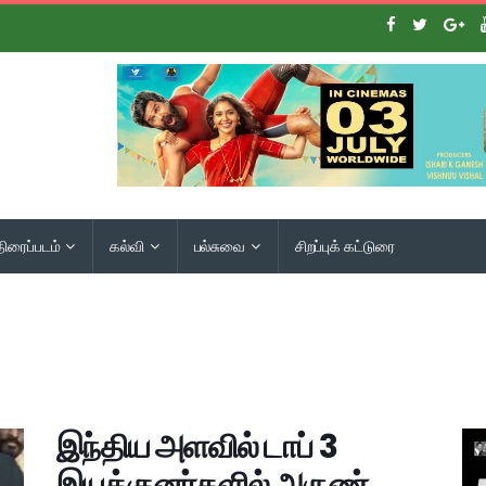
திரைப்படம்
கல்வி
பல்சுவை
சிறப்புக் கட்டுரை
இந்திய அளவில் டாப் 3
இயக்குனர்களில் அருண்