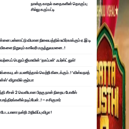
நான்கு காதல் கதைகளின் தொகுப்பு
சில்லு கருப்பட்டி
்னை பன்னாட்டு விமான நிலையத்தில் உயிர்காக்கும் ஏ.இ.டி
விகளை நிறுவும் காவேரி மருத்துவமனை..!
ற்பைப் பெறும் ஜீவாவின் ‘தகப்பன்’ ஃபர்ஸ்ட் லுக்!
பிக்கையுடன் பயணித்தால் வெற்றி கிடைக்கும்..! ‘விஸ்வநாத்
ன்ஸ்’ விழாவில் சூர்யா
்தி சீசன் 2 வெளியான பிறகு நான் நிறைய போலீஸ்
ாத்திரங்களில் நடிப்பேன்..! – சசிகுமார்
பே டயானா நன்றி அறிவிப்பு விழா !