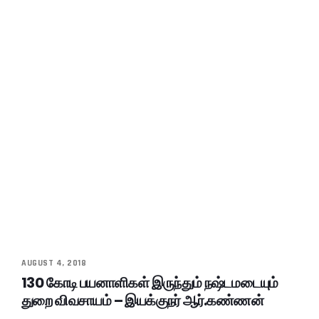
AUGUST 4, 2018
130 கோடி பயனாளிகள் இருந்தும் நஷ்டமடையும்
துறை விவசாயம் – இயக்குநர் ஆர்.கண்ணன்