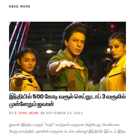
READ MORE
இந்தியில் 500 கோடி வசூல் செய்து டாப் 3 வசூலில்
முன்னேறும் ஜவான்
BY
G TAMIL NEWS
ON SEPTEMBER 23, 2023
ஜவான் இந்திய வசூல் “கதர்” வாழ்நாள் வசூலை மிஞ்சியது, வெளியான
3வது வாரத்தில் பதானின் வசூலை கடக்க உள்ளது! இந்தியில் இப்படம் இந்த