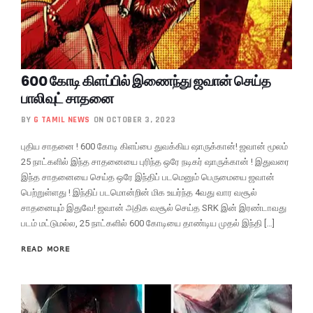
600 கோடி கிளப்பில் இணைந்து ஜவான் செய்த
பாலிவுட் சாதனை
BY
G TAMIL NEWS
ON OCTOBER 3, 2023
புதிய சாதனை ! 600 கோடி கிளப்பை துவக்கிய ஷாருக்கான்! ஜவான் மூலம்
25 நாட்களில் இந்த சாதனையை புரிந்த ஒரே நடிகர் ஷாருக்கான் ! இதுவரை
இந்த சாதனையை செய்த ஒரே இந்திப் படமெனும் பெருமையை ஜவான்
பெற்றுள்ளது ! இந்திப் படமொன்றின் மிக உயர்ந்த 4வது வார வசூல்
சாதனையும் இதுவே! ஜவான் அதிக வசூல் செய்த SRK இன் இரண்டாவது
படம் மட்டுமல்ல, 25 நாட்களில் 600 கோடியை தாண்டிய முதல் இந்தி […]
READ MORE