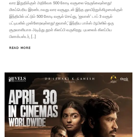
வார இறுதிக்குள் அதிவேக 500 கோடி வசூலை நெருங்கவுள்ளது!
மிகப்பெரிய இரண்டாவது வார வசூலுடன் இந்த ஞாயிற்றுக்கிழமைக்குள்
இந்தியில் மட்டும் 500 கோடி வசூல் செய்து, ‘ஜவான்’ டாப் 3 வசூல்
பட்டியலில் முன்னேறவுள்ளது! ஜவான்,’ இந்திய பாக்ஸ் ஆபிஸில் ஒரு
சூறவாளியாக அடித்து தூள் கிளப்பி வருகிறது. புயலைக் கிளப்பிய
பிளாக்பஸ்டர், […]
READ MORE