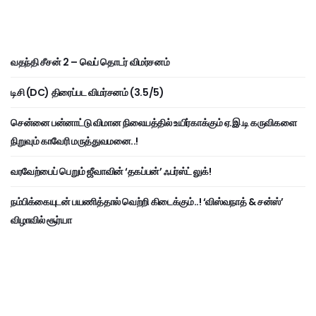
வதந்தி சீசன் 2 – வெப் தொடர் விமர்சனம்
டிசி (DC) திரைப்பட விமர்சனம் (3.5/5)
சென்னை பன்னாட்டு விமான நிலையத்தில் உயிர்காக்கும் ஏ.இ.டி கருவிகளை
நிறுவும் காவேரி மருத்துவமனை..!
வரவேற்பைப் பெறும் ஜீவாவின் ‘தகப்பன்’ ஃபர்ஸ்ட் லுக்!
நம்பிக்கையுடன் பயணித்தால் வெற்றி கிடைக்கும்..! ‘விஸ்வநாத் & சன்ஸ்’
விழாவில் சூர்யா