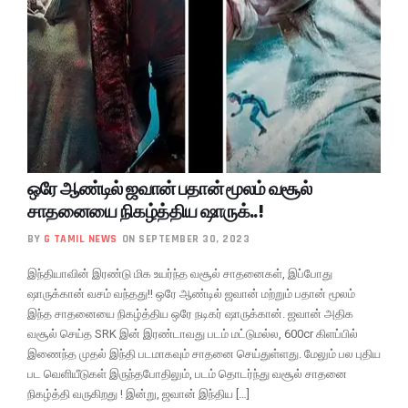
ஒரே ஆண்டில் ஜவான் பதான் மூலம் வசூல்
சாதனையை நிகழ்த்திய ஷாருக்..!
BY
G TAMIL NEWS
ON SEPTEMBER 30, 2023
இந்தியாவின் இரண்டு மிக உயர்ந்த வசூல் சாதனைகள், இப்போது
ஷாருக்கான் வசம் வந்தது!! ஒரே ஆண்டில் ஜவான் மற்றும் பதான் மூலம்
இந்த சாதனையை நிகழ்த்திய ஒரே நடிகர் ஷாருக்கான். ஜவான் அதிக
வசூல் செய்த SRK இன் இரண்டாவது படம் மட்டுமல்ல, 600cr கிளப்பில்
இணைந்த முதல் இந்தி படமாகவும் சாதனை செய்துள்ளது. மேலும் பல புதிய
பட வெளியீடுகள் இருந்தபோதிலும், படம் தொடர்ந்து வசூல் சாதனை
நிகழ்த்தி வருகிறது ! இன்று, ஜவான் இந்திய […]