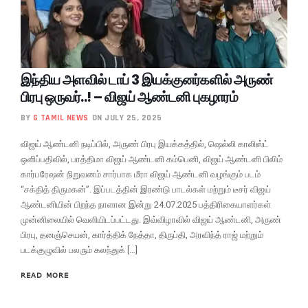
இந்திய அளவில் டாப் 3 இயக்குனர்களில் அருண்
பிரபு ஒருவர்..! – விஜய் ஆண்டனி புகழாரம்
BY
G TAMIL NEWS
ON JULY 25, 2025
விஜய் ஆண்டனி நடிப்பில், அருண் பிரபு இயக்கத்தில், ஷெல்லி காலிஸ்ட்
ஒளிப்பதிவில், பாத்திமா விஜய் ஆண்டனி கம்பெனி, விஜய் ஆண்டனி பிலிம்
கார்பரேஷன் நிறுவனம் சார்பாக மீரா விஜய் ஆண்டனி வழங்கும் படம்
“சக்தித் திருமகன்”. இப்படத்தின் இரண்டு பாடல்கள் மற்றும் டீசர் விஜய்
ஆண்டனியின் பிறந்த நாளான இன்று 24.07.2025 பத்திரிகையாளர்கள்
முன்னிலையில் வெளியிடப்பட்டது. இவ்விழாவில் விஜய் ஆண்டனி, அருண்
பிரபு, தனஞ்செயன், கார்த்திக் நேத்தா, திருப்தி, அரவிந்த் ராஜ் மற்றும்
படக்குழுவில் பலரும் கலந்துக் […]
READ MORE