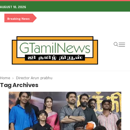
AUGUST 10, 2026
Breaking News
To
na
Home
Director Arun prabhu
Tag Archives