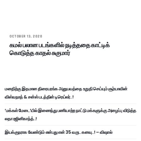
OCTOBER 13, 2020
கமல் பலான படங்களில் நடித்ததை காட்டிக்
கொடுத்த காதல் சுகுமார்
மனதிற்கு இதமான திரையரங்க அனுபவத்தை உறுதி செய்யும் சூர்யாவின்
விஸ்வநாத் & சன்ஸ் படத்தின் டிரெய்லர்..!
‘மக்கள் மேடை’யில் இணைந்து பணியாற்ற நாட்டு மக்களுக்கு அழைப்பு விடுத்த
லதா ரஜினிகாந்த்..!
இயக்குநராக வேண்டும் என்பது என் 35 வருட கனவு..! – விஷால்