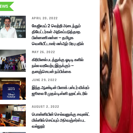
EWS
APRIL 20, 2022
கேஜிஎஃப் 2 வெற்றி அடைந்தும்
தியேட்டர்கள் அதிகப்படுத்தாத
பின்னணி என்ன – தமிழக
வெளியீட்டாளர் எஸ்ஆர் பிரபு பதில்
MAY 26, 2022
கிரிமினல் படத்துக்கு ஓடிடி களில்
நல்ல வரவேற்பு இருக்கும் –
தனஞ்செயன் நம்பிக்கை
JUNE 29, 2022
இந்த ஆண்டின் பிளாக் பஸ்டர் விக்ரம்
ஜூலை 8 முதல் டிஸ்னி ஹாட்ஸ்டரில்
AUGUST 2, 2022
பொன்னியின் செல்வனுக்கு சவுண்ட்
மிக்ஸிங் செய்யும் அவெஞ்சர்ஸ் பட
வல்லுநர்