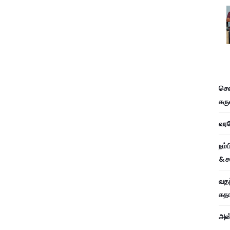
சென
கரு
வரவே
நம்
& ச
வதந
கதாப
அன்