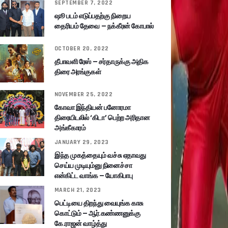
SEPTEMBER 7, 2022
ஷூ படம் எடுப்பதற்கு நிறைய
தைரியம் தேவை – நக்கீரன் கோபால்
OCTOBER 20, 2022
தீபாவளி ரேஸ் – சர்தாருக்கு அதிக
திரை அரங்குகள்
NOVEMBER 25, 2022
கோவா இந்தியன் பனோரமா
திரையிடலில் ‘கிடா’ பெற்ற அரிதான
அங்கீகாரம்
JANUARY 29, 2023
இந்த முகத்தையும் வச்சு ஏதாவது
செய்ய முடியும்னு நினைச்சா
என்கிட்ட வாங்க – யோகிபாபு
MARCH 21, 2023
பெட்டியை திறந்து வையுங்க காசு
கொட்டும் – ஆர்.கண்ணனுக்கு
கே.ராஜன் வாழ்த்து