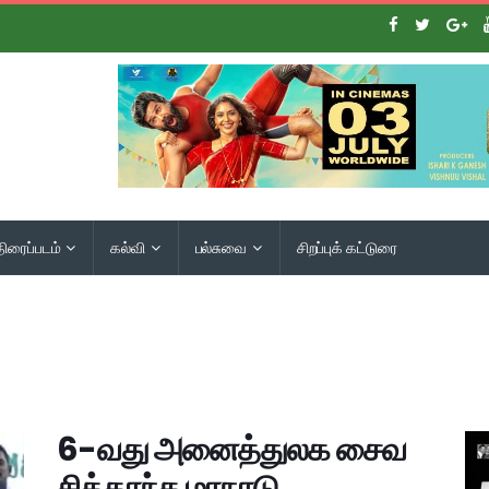
திரைப்படம்
கல்வி
பல்சுவை
சிறப்புக் கட்டுரை
6-வது அனைத்துலக சைவ
சித்தாந்த மாநாடு