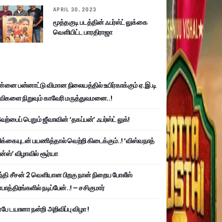
APRIL 30, 2023
மூத்தகுடி படத்தின் ஃபர்ஸ்ட் லுக்கை
வெளியிட்ட பாரதிராஜா
்னை பன்னாட்டு விமான நிலையத்தில் உயிர்காக்கும் ஏ.இ.டி
விகளை நிறுவும் காவேரி மருத்துவமனை..!
ற்பைப் பெறும் ஜீவாவின் ‘தகப்பன்’ ஃபர்ஸ்ட் லுக்!
பிக்கையுடன் பயணித்தால் வெற்றி கிடைக்கும்..! ‘விஸ்வநாத்
ன்ஸ்’ விழாவில் சூர்யா
்தி சீசன் 2 வெளியான பிறகு நான் நிறைய போலீஸ்
ாத்திரங்களில் நடிப்பேன்..! – சசிகுமார்
பே டயானா நன்றி அறிவிப்பு விழா !