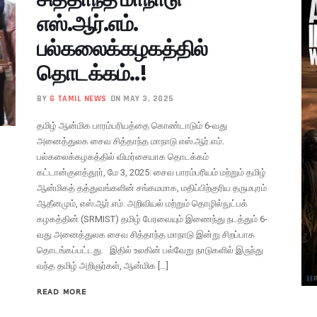
எஸ்.ஆர்.எம்.
பல்கலைக்கழகத்தில்
தொடக்கம்..!
BY
G TAMIL NEWS
ON MAY 3, 2025
தமிழ் ஆன்மிக பாரம்பரியத்தை கொண்டாடும் 6-வது
அனைத்துலக சைவ சித்தாந்த மாநாடு எஸ்.ஆர்.எம்.
பல்கலைக்கழகத்தில் விமர்சையாக தொடக்கம்
கட்டான்குளத்தூர், மே 3, 2025: சைவ பாரம்பரியம் மற்றும் தமிழ்
ஆன்மிகத் தத்துவங்களின் சங்கமமாக, மதிப்பிற்குரிய தருமபுரம்
ஆதீனமும், எஸ்.ஆர்.எம். அறிவியல் மற்றும் தொழில்நுட்பக்
கழகத்தின் (SRMIST) தமிழ் பேரவையும் இணைந்து நடத்தும் 6-
வது அனைத்துலக சைவ சித்தாந்த மாநாடு இன்று சிறப்பாக
தொடங்கப்பட்டது. இதில் உலகின் பல்வேறு நாடுகளில் இருந்து
வந்த தமிழ் அறிஞர்கள், ஆன்மிக […]
READ MORE