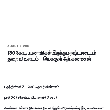
AUGUST 4, 2018
130 கோடி பயனாளிகள் இருந்தும் நஷ்டமடையும்
துறை விவசாயம் – இயக்குநர் ஆர்.கண்ணன்
வதந்தி சீசன் 2 – வெப் தொடர் விமர்சனம்
டிசி (DC) திரைப்பட விமர்சனம் (3.5/5)
சென்னை பன்னாட்டு விமான நிலையத்தில் உயிர்காக்கும் ஏ.இ.டி கருவிகளை