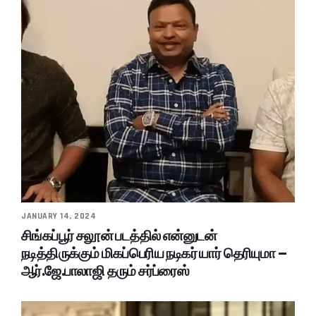
JANUARY 14, 2024
சிங்கப்பூர் சலூன் படத்தில் என்னுடன்
நடித்திருக்கும் மிகப்பெரிய நடிகர் யார் தெரியுமா –
ஆர்.ஜே.பாலாஜி தரும் சர்ப்ரைஸ்