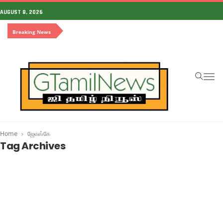
AUGUST 8, 2026
Breaking News
To
na
Home
ஜேஎஸ்கே
Tag Archives