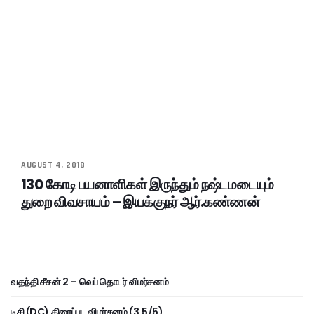
AUGUST 4, 2018
130 கோடி பயனாளிகள் இருந்தும் நஷ்டமடையும்
துறை விவசாயம் – இயக்குநர் ஆர்.கண்ணன்
வதந்தி சீசன் 2 – வெப் தொடர் விமர்சனம்
டிசி (DC) திரைப்பட விமர்சனம் (3.5/5)