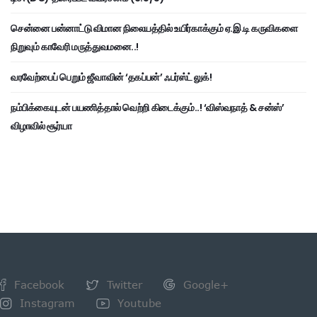
சென்னை பன்னாட்டு விமான நிலையத்தில் உயிர்காக்கும் ஏ.இ.டி கருவிகளை
நிறுவும் காவேரி மருத்துவமனை..!
வரவேற்பைப் பெறும் ஜீவாவின் ‘தகப்பன்’ ஃபர்ஸ்ட் லுக்!
நம்பிக்கையுடன் பயணித்தால் வெற்றி கிடைக்கும்..! ‘விஸ்வநாத் & சன்ஸ்’
விழாவில் சூர்யா
Facebook
Twitter
Google+
Instagram
Youtube