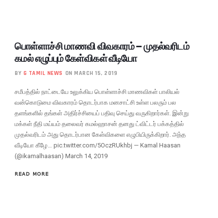
பொள்ளாச்சி மாணவி விவகாரம் – முதல்வரிடம்
கமல் எழுப்பும் கேள்விகள் வீடியோ
BY
G TAMIL NEWS
ON MARCH 15, 2019
சமீபத்தில் நாட்டையே உலுக்கிய பொள்ளாச்சி மாணவிகள் பாலியல்
வன்கொடுமை விவகாரம் தொடர்பாக மனசாட்சி உள்ள பலரும் பல
தளங்களில் தங்கள் அதிர்ச்சியைப் பதிவு செய்து வருகிறார்கள். இன்று
மக்கள் நீதி மய்யம் தலைவர் கமல்ஹாசன் தனது ட்விட்டர் பக்கத்தில்
முதல்வரிடம் அது தொடர்பான கேள்விகளை எழுபியிருக்கிறார். அந்த
வீடியோ கீழே… pic.twitter.com/5OczRUkhbj — Kamal Haasan
(@ikamalhaasan) March 14, 2019
READ MORE