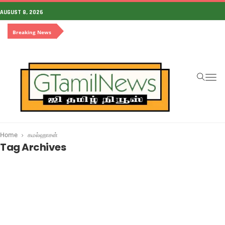
AUGUST 8, 2026
Breaking News
To
na
Home
கமல்ஹாசன்
Tag Archives