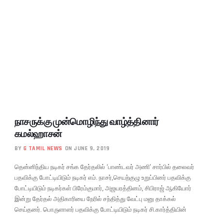
நாசருக்கு முன்மொழிந்து வாழ்த்தினார்
கமல்ஹாசன்
BY
G TAMIL NEWS
ON JUNE 9, 2019
தென்னிந்திய நடிகர் சங்க தேர்தலில் ‘பாண்டவர் அணி’ சார்பில் தலைவர்
பதவிக்கு போட்டியிடும் நடிகர் எம். நாசர்,செயற்குழு உறுப்பினர் பதவிக்கு
போட்டியிடும் நடிகர்கள் பிரேம்குமார், அஜயரத்தினம், சிபிராஜ் ஆகியோர்
இன்று தேர்தல் அதிகாரியை நேரில் சந்தித்து வேட்பு மனு தாக்கல்
செய்தனர். பொருளாளர் பதவிக்கு போட்டியிடும் நடிகர் சி.கார்த்தியின்