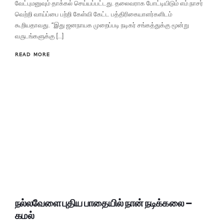
வேட்புமனுவும் தாக்கல் செய்யப்பட்டது. தலைவராக போட்டியிடும் எம்.நாசர்
வெற்றி வாய்ப்பை பற்றி கேள்வி கேட்ட பத்திரிகையாளர்களிடம்
கூறியதாவது. “இது ஜனநாயக முறைப்படி நடிகர் சங்கத்துக்கு மூன்று
வருடங்களுக்கு […]
READ MORE
நல்லவேளை புதிய பாதையில் நான் நடிக்கலை –
கமல்