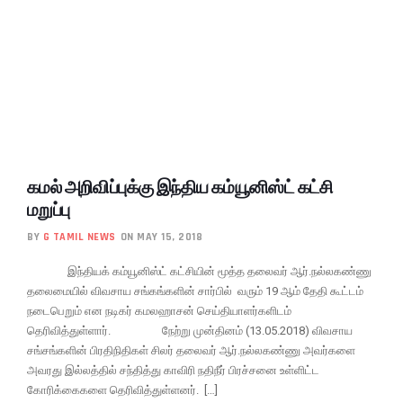
கமல் அறிவிப்புக்கு இந்திய கம்யூனிஸ்ட் கட்சி
மறுப்பு
BY
G TAMIL NEWS
ON MAY 15, 2018
இந்தியக் கம்யூனிஸ்ட் கட்சியின் மூத்த தலைவர் ஆர்.நல்லகண்ணு
தலைமையில் விவசாய சங்கங்களின் சார்பில் வரும் 19 ஆம் தேதி கூட்டம்
நடைபெறும் என நடிகர் கமலஹாசன் செய்தியாளர்களிடம்
தெரிவித்துள்ளார். நேற்று முன்தினம் (13.05.2018) விவசாய
சங்சங்களின் பிரதிநிதிகள் சிலர் தலைவர் ஆர்.நல்லகண்ணு அவர்களை
அவரது இல்லத்தில் சந்தித்து காவிரி நதிநீர் பிரச்சனை உள்ளிட்ட
கோரிக்கைகளை தெரிவித்துள்ளனர். […]