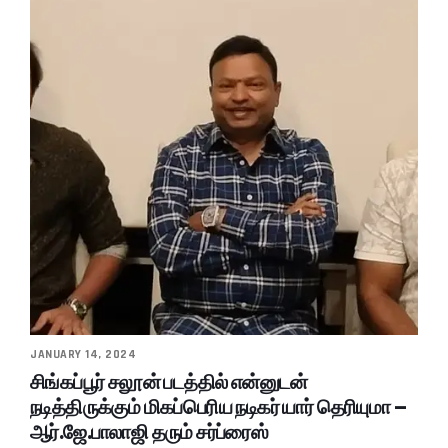
JANUARY 14, 2024
சிங்கப்பூர் சலூன் படத்தில் என்னுடன்
நடித்திருக்கும் மிகப்பெரிய நடிகர் யார் தெரியுமா –
ஆர்.ஜே.பாலாஜி தரும் சர்ப்ரைஸ்