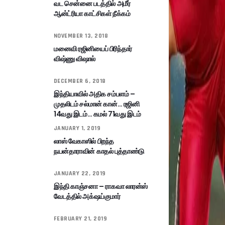
வட சென்னை படத்தில் அமீர்
ஆன்ட்ரியா காட்சிகள் நீக்கம்
NOVEMBER 13, 2018
மனைவி ரஜினியைப் பிரிந்தார்
விஷ்ணு விஷால்
DECEMBER 6, 2018
இந்தியாவில் அதிக சம்பளம் –
முதலிடம் சல்மான் கான்… ரஜினி
14வது இடம்… கமல் 71வது இடம்
JANUARY 1, 2019
லாஸ் வேகாஸில் பிறந்த
நயன்தாராவின் காதல் புத்தாண்டு
JANUARY 22, 2019
இந்தி காஞ்சனா – ராகவா லாரன்ஸ்
வேடத்தில் அக்‌ஷய்குமார்
FEBRUARY 21, 2019