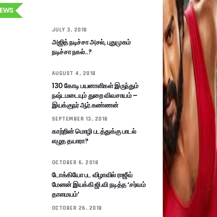
EWS
JULY 3, 2018
அஜித் நடிச்சா அசல், புதுமுகம்
நடிச்சா நகல்..?
AUGUST 4, 2018
130 கோடி பயனாளிகள் இருந்தும்
நஷ்டமடையும் துறை விவசாயம் –
இயக்குநர் ஆர்.கண்ணன்
SEPTEMBER 13, 2018
காற்றின் மொழி படத்துக்கு பாடல்
எழுத தயாரா?
OCTOBER 6, 2018
டோக்கியோ பட விழாவில் ராஜீவ்
மேனன் இயக்கி ஜி.வி நடித்த ‘சர்வம்
தாளமயம்’
OCTOBER 26, 2018