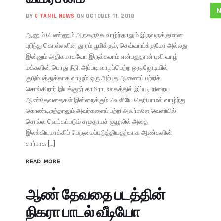
N
BY
G TAMIL NEWS
ON OCTOBER 11, 2018
ஆணும் பெண்ணும் அருகருகே வாழ்ந்தாலும் இருவருக்குமான
புரிந்து கொள்ளலின் தூரம் பூமிக்கும், செவ்வாய்க்குமோ அல்லது
இன்னும் அதிகமாகவோ இருக்கலாம் என்பதுதான் புவி வாழ்
மக்களின் பொது நீதி. அப்படி வாழப்பெற்ற ஒரு ஜோடியில்
குடும்பத்துக்காக வாழும் ஒரு அற்புத ஆணைப் பற்றிச்
சொல்கிறார் இயக்குநர் தாமிரா. உலகத்தில் இப்படி நிறைய
ஆண்தேவதைகள் இன்றைக்கும் வெளியே தெரியாமல் வாழ்ந்து
கொண்டிருந்தாலும் அவர்களைப் பற்றி அவர்களே வெளியில்
சொல்ல வெட்கப்படும் சமுதாயச் சூழலில் அதை
இலக்கியமாக்கிப் பெருமைப்படுத்தியதற்காக ஆண்களின்
சார்பாக […]
READ MORE
ஆண் தேவதை படத்தின்
நிகரா பாடல் வீடியோ