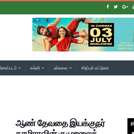
திரைப்படம்
கல்வி
பல்சுவை
சிறப்புக் கட்டுரை
ஆண் தேவதை இயக்குநர்
தாமிராவின் குமுறலைக்