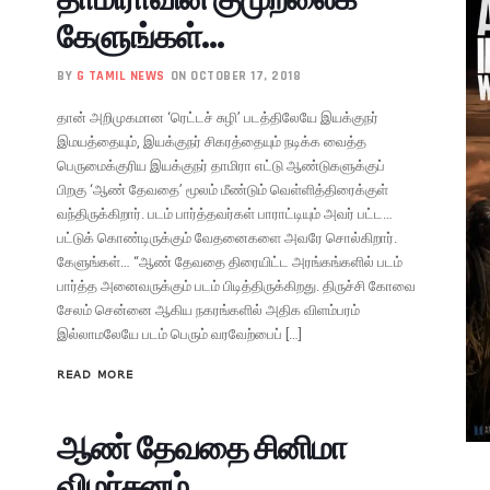
கேளுங்கள்…
BY
G TAMIL NEWS
ON OCTOBER 17, 2018
தான் அறிமுகமான ‘ரெட்டச் சுழி’ படத்திலேயே இயக்குநர்
இமயத்தையும், இயக்குநர் சிகரத்தையும் நடிக்க வைத்த
பெருமைக்குரிய இயக்குநர் தாமிரா எட்டு ஆண்டுகளுக்குப்
பிறகு ‘ஆண் தேவதை’ மூலம் மீண்டும் வெள்ளித்திரைக்குள்
வந்திருக்கிறார். படம் பார்த்தவர்கள் பாராட்டியும் அவர் பட்ட…
பட்டுக் கொண்டிருக்கும் வேதனைகளை அவரே சொல்கிறார்.
கேளுங்கள்… “ஆண் தேவதை திரையிட்ட அரங்கங்களில் படம்
பார்த்த அனைவருக்கும் படம் பிடித்திருக்கிறது. திருச்சி கோவை
சேலம் சென்னை ஆகிய நகரங்களில் அதிக விளம்பரம்
இல்லாமலேயே படம் பெரும் வரவேற்பைப் […]
READ MORE
ஆண் தேவதை சினிமா
விமர்சனம்