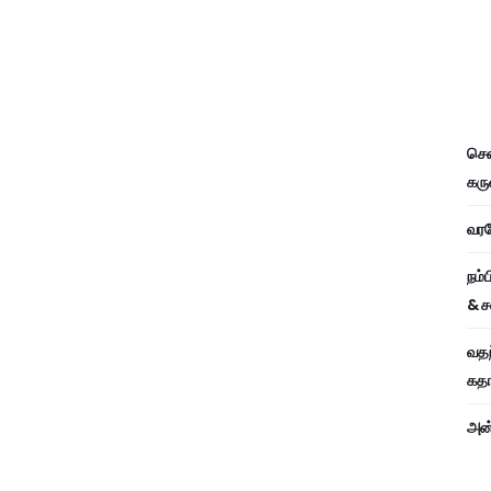
சென
கரு
வரவே
நம்
& ச
வதந
கதாப
அன்