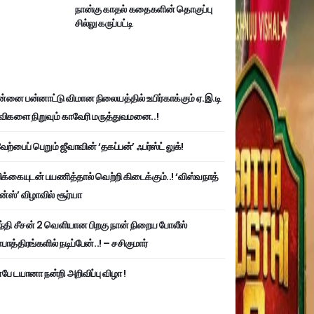
நான்கு காதல் கதைகளின் தொகுப்பு
சில்லு கருப்பட்டி
்னை பன்னாட்டு விமான நிலையத்தில் உயிர்காக்கும் ஏ.இ.டி
விகளை நிறுவும் காவேரி மருத்துவமனை..!
ற்பைப் பெறும் ஜீவாவின் ‘தகப்பன்’ ஃபர்ஸ்ட் லுக்!
பிக்கையுடன் பயணித்தால் வெற்றி கிடைக்கும்..! ‘விஸ்வநாத்
ன்ஸ்’ விழாவில் சூர்யா
்தி சீசன் 2 வெளியான பிறகு நான் நிறைய போலீஸ்
ாத்திரங்களில் நடிப்பேன்..! – சசிகுமார்
பே டயானா நன்றி அறிவிப்பு விழா !