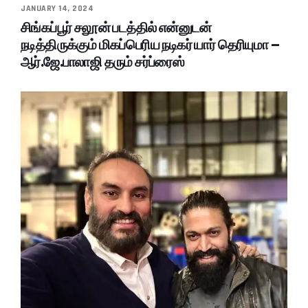
JANUARY 14, 2024
சிங்கப்பூர் சலூன் படத்தில் என்னுடன்
நடித்திருக்கும் மிகப்பெரிய நடிகர் யார் தெரியுமா –
ஆர்.ஜே.பாலாஜி தரும் சர்ப்ரைஸ்