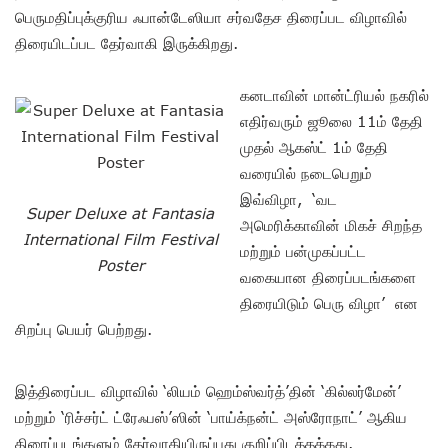
பெருமதிப்புக்குரிய ஃபான்டேஸியா சர்வதேச திரைப்பட விழாவில்
திரையிடப்பட தேர்வாகி இருக்கிறது.
கனடாவின் மான்ட்ரியல் நகரில்
எதிர்வரும் ஜூலை 11ம் தேதி
முதல் ஆகஸ்ட் 1ம் தேதி
வரையில் நடைபெறும்
இவ்விழா, ‘வட
Super Deluxe at Fantasia
அமெரிக்காவின் மிகச் சிறந்த
International Film Festival
மற்றும் பன்முகப்பட்ட
Poster
வகையான திரைப்படங்களை
திரையிடும் பெரு விழா’ என
சிறப்பு பெயர் பெற்றது.
இத்திரைப்பட விழாவில் ‘லியம் ஹெம்ஸ்வர்த்’தின் ‘கில்லர்மேன்’
மற்றும் ‘ரிச்சர்ட் ட்ரேஃபஸ்’ஸின் ‘பாய்க்நன்ட் அஸ்ரோநாட்’ ஆகிய
திரைப்படங்களும் தேர்வாகியிருப்பது குறிப்பிடத்தக்கது.