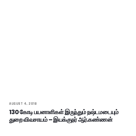
AUGUST 4, 2018
130 கோடி பயனாளிகள் இருந்தும் நஷ்டமடையும்
துறை விவசாயம் – இயக்குநர் ஆர்.கண்ணன்