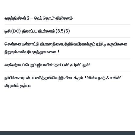
வதந்தி சீசன் 2 – வெப் தொடர் விமர்சனம்
டிசி (DC) திரைப்பட விமர்சனம் (3.5/5)
சென்னை பன்னாட்டு விமான நிலையத்தில் உயிர்காக்கும் ஏ.இ.டி கருவிகளை
நிறுவும் காவேரி மருத்துவமனை..!
வரவேற்பைப் பெறும் ஜீவாவின் ‘தகப்பன்’ ஃபர்ஸ்ட் லுக்!
நம்பிக்கையுடன் பயணித்தால் வெற்றி கிடைக்கும்..! ‘விஸ்வநாத் & சன்ஸ்’
விழாவில் சூர்யா