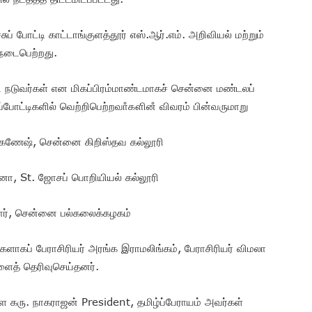
 போட்டி காட்டாங்குளத்தூர் எஸ்.ஆர்.எம். அறிவியல் மற்றும்
க நடைபெற்றது.
ட்ட நடுவர்கள் என மிகப்பிரம்மாண்டமாகச் சென்னை மண்டலப்
போட்டிகளில் வெற்றிபெற்றவாஂகௗினஂ விவரம் பின்வருமாறு
டி கணேஷ், சென்னை கிறிஸ்தவ கல்லூரி
சனா, St. ஜோசப் பொறியியல் கல்லூரி
ுமார், சென்னை பல்கலைக்கழகம்
களாகப் பேராசிரியர் அரங்க இராமலிங்கம், பேராசிரியர் விமலா
ைத் தெரிவுசெய்தனர்.
ளை கரு. நாகராஜன் President, தமிழ்ப்பேராயம் அவர்கள்