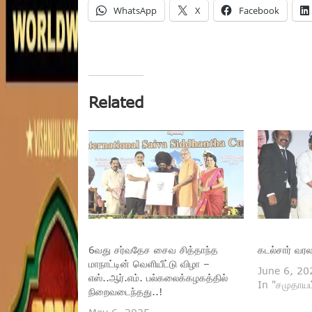
WhatsApp
X
Facebook
Related
6வது சர்வதேச சைவ சித்தாந்த
கடல்சார் வரல
மாநாட்டின் வெளியீட்டு விழா –
June 6, 20
எஸ்..ஆர்.எம். பல்கலைக்கழகத்தில்
In "சமுதாயம
நிறைவடைந்தது..!