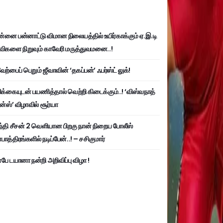
்னை பன்னாட்டு விமான நிலையத்தில் உயிர்காக்கும் ஏ.இ.டி
விகளை நிறுவும் காவேரி மருத்துவமனை..!
ற்பைப் பெறும் ஜீவாவின் ‘தகப்பன்’ ஃபர்ஸ்ட் லுக்!
பிக்கையுடன் பயணித்தால் வெற்றி கிடைக்கும்..! ‘விஸ்வநாத்
ன்ஸ்’ விழாவில் சூர்யா
்தி சீசன் 2 வெளியான பிறகு நான் நிறைய போலீஸ்
ாத்திரங்களில் நடிப்பேன்..! – சசிகுமார்
பே டயானா நன்றி அறிவிப்பு விழா !