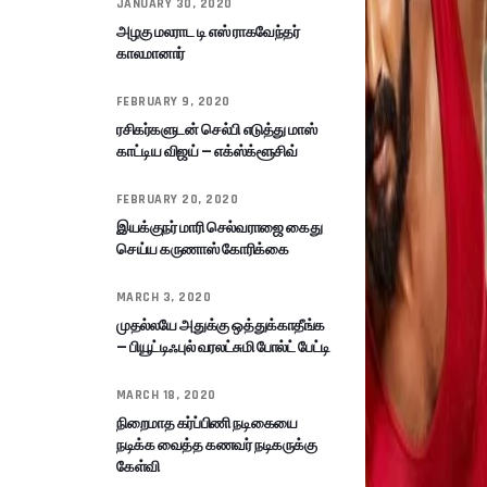
JANUARY 30, 2020
அழகு மலராட டி எஸ் ராகவேந்தர்
காலமானார்
FEBRUARY 9, 2020
ரசிகர்களுடன் செல்பி எடுத்து மாஸ்
காட்டிய விஜய் – எக்ஸ்க்ளூசிவ்
FEBRUARY 20, 2020
இயக்குநர் மாரி செல்வராஜை கைது
செய்ய கருணாஸ் கோரிக்கை
MARCH 3, 2020
முதல்லயே அதுக்கு ஒத்துக்காதீங்க
– பியூட்டிஃபுல் வரலட்சுமி போல்ட் பேட்டி
MARCH 18, 2020
நிறைமாத கர்ப்பிணி நடிகையை
நடிக்க வைத்த கணவர் நடிகருக்கு
கேள்வி