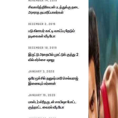
NOVEMBER 14, 2019
சிவகார்த்திகேயன் படத்துக்கு தடை
அசராத தயாரிப்பாளர்கள்
DECEMBER 2, 2019
படு கிளாமர் காட்டி வாய்ப்பு தேடும்
நடிகைகள் வீடியோ
DECEMBER 18, 2019
இருட்டு அறையில் முரட்டுக் குத்து 2
வில் சர்ச்சை ஷாலு
JANUARY 3, 2020
ஒரே மூச்சில் தனுஷ் மாரி செல்வராஜ்
இணையும் கர்ணன்
JANUARY 19, 2020
மாஸ்டர் ஸ்ரீதருடன் சாயிஷா போட்ட
குத்தாட்ட வைரல் வீடியோ