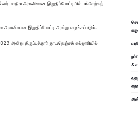
நால்வர் மாநில அளவிலான இறுதிப்போட்டியில் பங்கேற்கத்
சென
ல அளவிலான இறுதிப்போட்டி அன்று வழங்கப்படும்.
கரு
23 அன்று திருப்பத்தூர் தூயநெஞ்சக் கல்லூரியில்
வரவே
நம்
& ச
வதந
கதாப
அன்