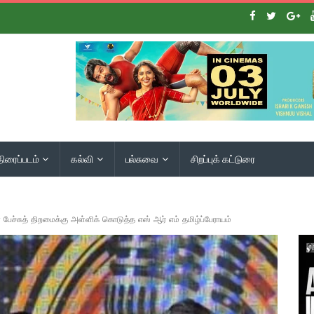
திரைப்படம்
கல்வி
பல்சுவை
சிறப்புக் கட்டுரை
்சுத் திறமைக்கு அள்ளிக் கொடுத்த எஸ் ஆர் எம் தமிழ்ப்பேராயம்