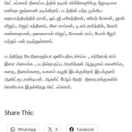
ரெட் ஃப்ளவர் திரைப்படத்தில் நடிகர் விக்னேஷூக்கு ஜோடியாக
மனிஷா ஜஷ்னானி நடிக்கிறார். படத்தின் மற்ற முக்கிய
கதாபாத்திரத்தில் நாசர், ஒய்.ஜி.மகேந்திரன், சுரேஷ் மேனன், ஜான்
விஜய், அஜய் ரத்தினம், லீலா சாம்சன், டி.எம்.கார்த்திக், கோபி
கண்ணதாசன், தலைவாசல் விஜய், மோகன் ராம், யோக் ஜேபி
மற்றும் பலர் நடித்துள்ளனர்.
படத்திற்கு கே.தேவசூர்யா ஒளிப்பதிவு செய்ய , சந்தோஷ் ராம்
இசை அமைக்க , படத்தொகுப்பு அரவிந்தன் ஆறுமுகம் கவனிக்க,
கதை, திரைக்கதை, வசனம் எழுதி இயக்குகிறார் இயக்குனர்
ஆண்ட்ரூ பாண்டியன். ஆகஸ்ட் 8ஆம் தேதி திரையரங்குகளில்
வெளியாக இருக்கிறது ரெட் ஃப்ளவர்.
Share This:
WhatsApp
X
Facebook