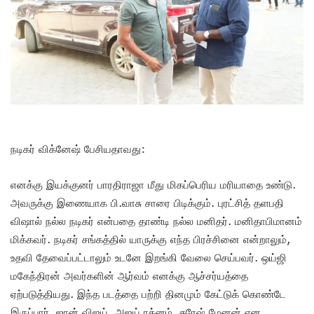
நடிகர் விக்னேஷ் பேசியதாவது:
எனக்கு இயக்குனர் பாரதிராஜா மீது மிகப்பெரிய மரியாதை உண்டு.
அவருக்கு இணையாக பி.வாசு சாரை பிடிக்கும். புரட்சித் தளபதி
விஷால் நல்ல நடிகர் என்பதை தாண்டி நல்ல மனிதர். மனிதாபிமானம்
மிக்கவர். நடிகர் சங்கத்தில் யாருக்கு எந்த பிரச்சினை என்றாலும்,
உதவி தேவைப்பட்டாலும் உடனே இறங்கி வேலை செய்பவர். ஒய்ஜி
மகேந்திரன் அவர்களின் ஆர்வம் எனக்கு ஆச்சர்யத்தை
ஏற்படுத்தியது. இந்த படத்தை பற்றி தினமும் கேட்டுக் கொண்டே
இருப்பார். ஜான் விஜய், அஜய் ரத்னம், சுரேஷ் மேனன் என