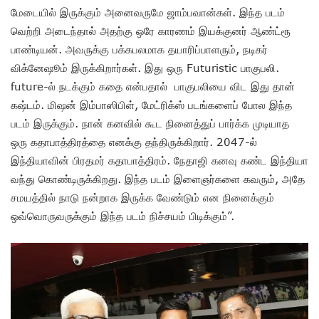
மேடையில் இருக்கும் அனைவருமே ஜாம்பவான்கள். இந்த படம்
வெற்றி அடைந்தால் அதற்கு ஒரே காரணம் இயக்குனர் ஆண்ட்ரூ
பாண்டியன். அவருக்கு பக்கபலமாக தயாரிப்பாளரும், நடிகர்
விக்னேஷூம் இருக்கிறார்கள். இது ஒரு Futuristic பாகுபலி.
future-ல் நடக்கும் கதை என்பதால் பாகுபலியை விட இது தான்
கஷ்டம். மிஷன் இம்பாஸிபிள், மேட்ரிக்ஸ் படங்களைப் போல இந்த
படம் இருக்கும். நான் கனவில் கூட நினைத்துப் பார்க்க முடியாத
ஒரு கதாபாத்திரத்தை எனக்கு தந்திருக்கிறார். 2047-ல்
இந்தியாவின் பிரதமர் கதாபாத்திரம். நேதாஜி கனவு கண்ட இந்தியா
வந்து கொண்டிருக்கிறது. இந்த படம் இளைஞர்களை கவரும், அதே
சமயத்தில் நாடு நன்றாக இருக்க வேண்டும் என நினைக்கும்
ஒவ்வொருவருக்கும் இந்த படம் நிச்சயம் பிடிக்கும்”.