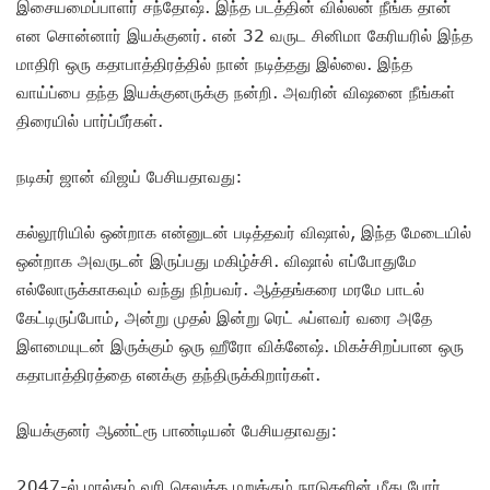
இசையமைப்பாளர் சந்தோஷ். இந்த படத்தின் வில்லன் நீங்க தான்
என சொன்னார் இயக்குனர். என் 32 வருட சினிமா கேரியரில் இந்த
மாதிரி ஒரு கதாபாத்திரத்தில் நான் நடித்தது இல்லை. இந்த
வாய்ப்பை தந்த இயக்குனருக்கு நன்றி. அவரின் விஷனை நீங்கள்
திரையில் பார்ப்பீர்கள்.
நடிகர் ஜான் விஜய் பேசியதாவது:
கல்லூரியில் ஒன்றாக என்னுடன் படித்தவர் விஷால், இந்த மேடையில்
ஒன்றாக அவருடன் இருப்பது மகிழ்ச்சி. விஷால் எப்போதுமே
எல்லோருக்காகவும் வந்து நிற்பவர். ஆத்தங்கரை மரமே பாடல்
கேட்டிருப்போம், அன்று முதல் இன்று ரெட் ஃப்ளவர் வரை அதே
இளமையுடன் இருக்கும் ஒரு ஹீரோ விக்னேஷ். மிகச்சிறப்பான ஒரு
கதாபாத்திரத்தை எனக்கு தந்திருக்கிறார்கள்.
இயக்குனர் ஆண்ட்ரூ பாண்டியன் பேசியதாவது:
2047-ல் மால்கம் வரி செலுத்த மறுக்கும் நாடுகளின் மீது போர்