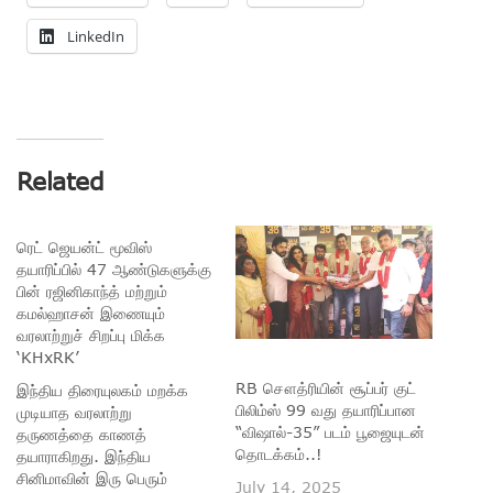
LinkedIn
Related
ரெட் ஜெயன்ட் மூவிஸ்
தயாரிப்பில் 47 ஆண்டுகளுக்கு
பின் ரஜினிகாந்த் மற்றும்
கமல்ஹாசன் இணையும்
வரலாற்றுச் சிறப்பு மிக்க
‘KHxRK’
RB சௌத்ரியின் சூப்பர் குட்
இந்திய திரையுலகம் மறக்க
பிலிம்ஸ் 99 வது தயாரிப்பான
முடியாத வரலாற்று
“விஷால்-35” படம் பூஜையுடன்
தருணத்தை காணத்
தொடக்கம்..!
தயாராகிறது. இந்திய
சினிமாவின் இரு பெரும்
July 14, 2025