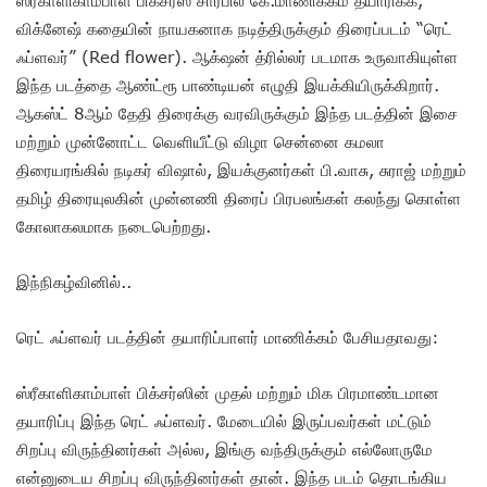
விக்னேஷ் கதையின் நாயகனாக நடித்திருக்கும் திரைப்படம் “ரெட்
ஃப்ளவர்” (Red flower). ஆக்‌ஷன் த்ரில்லர் படமாக உருவாகியுள்ள
இந்த படத்தை ஆண்ட்ரூ பாண்டியன் எழுதி இயக்கியிருக்கிறார்.
ஆகஸ்ட் 8ஆம் தேதி திரைக்கு வரவிருக்கும் இந்த படத்தின் இசை
மற்றும் முன்னோட்ட வெளியீட்டு விழா சென்னை கமலா
திரையரங்கில் நடிகர் விஷால், இயக்குனர்கள் பி.வாசு, சுராஜ் மற்றும்
தமிழ் திரையுலகின் முன்னணி திரைப் பிரபலங்கள் கலந்து கொள்ள
கோலாகலமாக நடைபெற்றது.
இந்நிகழ்வினில்..
ரெட் ஃப்ளவர் படத்தின் தயாரிப்பாளர் மாணிக்கம் பேசியதாவது:
ஸ்ரீகாளிகாம்பாள் பிக்சர்ஸின் முதல் மற்றும் மிக பிரமாண்டமான
தயாரிப்பு இந்த ரெட் ஃப்ளவர். மேடையில் இருப்பவர்கள் மட்டும்
சிறப்பு விருந்தினர்கள் அல்ல, இங்கு வந்திருக்கும் எல்லோருமே
என்னுடைய சிறப்பு விருந்தினர்கள் தான். இந்த படம் தொடங்கிய