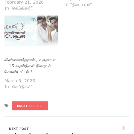
நாயகர்கள் — ரஜினிகாந்த்
February 21, 2026
In "திரைப்படம்"
மற்றும் கமல்ஹாசன் — 47
In "செய்திகள்"
ஆண்டுகள் கழித்து மீண்டும்
ஒரே படத்தில் இணைகின்றனர்.
தற்காலிகமாக “KHxRK” எனப்
பெயரிடப்பட்டுள்ள இந்த
மாபெரும் திரைப்படம்,
ரசிகர்களுக்கு ஒருமுறை
மட்டுமே கிடைக்கும் சிறப்பான
திரை அனுபவமாக அமையும்.
விண்ணைத்தாண்டி வருவாயா
1970களின் இறுதியில்
– 15 ஆண்டுகள் நிறைவுக்
கடைசியாக இணைந்து நடித்த
கொண்டாட்டம் !
இந்த இரு திரை
ஜாம்பவான்கள், தற்போது…
March 9, 2025
In "செய்திகள்"
UNCATEGORIZED
NEXT POST