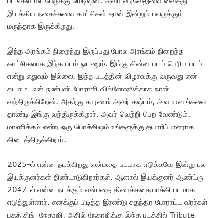
படங்கள் பல பேருக்கு மெடிஷன். அவர் வடிவேலுவை வைத்து
இயக்கிய நகைச்சுவை காட்சிகள் தான் இன்றும் பலருக்கும்
மருந்தாக இருக்கிறது.
இந்த அரங்கம் நிறைந்து இருப்பது போல அரங்கம் நிறைந்த
காட்சிகளாக இந்த படம் ஓடணும். இங்கு சின்ன படம் பெரிய படம்
என்று எதுவும் இல்லை. இந்த படத்தின் விழாவுக்கு வருவது என்
கடமை. என் நண்பன் போராளி விக்னேஷூக்காக நான்
வந்திருக்கிறேன். அதற்கு காரணம் அவர் கஷ்டம், அவமானங்களை
தாண்டி இங்கு வந்திருக்கிறார். அவர் வெற்றி பெற வேண்டும்.
மாணிக்கம் என்ற ஒரு பொக்கிஷம் உங்களுக்கு தயாரிப்பாளராக
கிடைத்திருக்கிறார்.
2025-ல் என்ன நடக்கிறது என்பதை படமாக எடுக்கவே இன்று பல
இயக்குனர்கள் திண்டாடுகிறார்கள். ஆனால் இயக்குனர் ஆண்ட்ரூ
2047-ல் என்ன நடக்கும் என்பதை திரைக்கதையாக்கி படமாக
எடுத்துள்ளார். எனக்குப் பிடித்த இரண்டு சுதந்திர போராட்ட வீரர்கள்
பகத் சிங், நேதாஜி. அதில் நேதாஜிக்கு இந்த படத்தில் Tribute