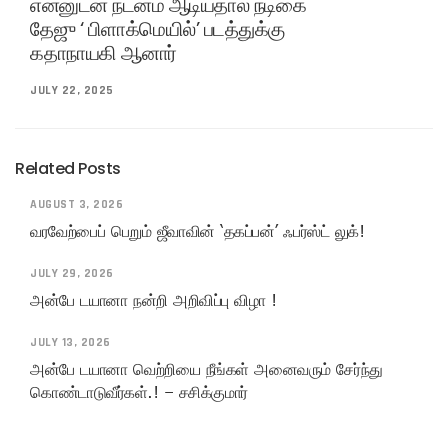
என்னுடன் நடனம் ஆடியதால் நடிகை
தேஜு ‘ பிளாக்மெயில்’ படத்துக்கு
கதாநாயகி ஆனார்
JULY 22, 2025
Related Posts
AUGUST 3, 2026
வரவேற்பைப் பெறும் ஜீவாவின் ‘தகப்பன்’ ஃபர்ஸ்ட் லுக்!
JULY 29, 2026
அன்பே டயானா நன்றி அறிவிப்பு விழா !
JULY 13, 2026
அன்பே டயானா வெற்றியை நீங்கள் அனைவரும் சேர்ந்து
கொண்டாடுவீர்கள்.! – சசிக்குமார்