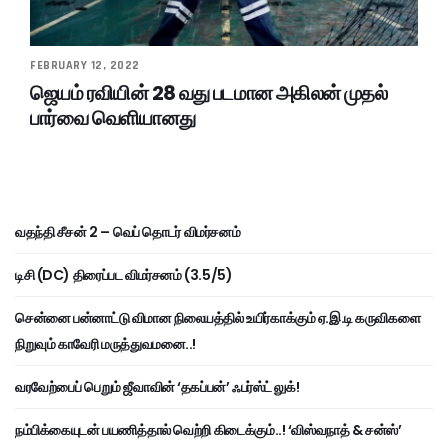
FEBRUARY 12, 2022
ஜெயம் ரவியின் 28 வது படமான அகிலன் முதல்
பார்வை வெளியானது
வதந்தி சீசன் 2 – வெப் தொடர் விமர்சனம்
டிசி (DC) திரைப்பட விமர்சனம் (3.5/5)
சென்னை பன்னாட்டு விமான நிலையத்தில் உயிர்காக்கும் ஏ.இ.டி கருவிகளை
நிறுவும் காவேரி மருத்துவமனை..!
வரவேற்பைப் பெறும் ஜீவாவின் ‘தகப்பன்’ ஃபர்ஸ்ட் லுக்!
நம்பிக்கையுடன் பயணித்தால் வெற்றி கிடைக்கும்..! ‘விஸ்வநாத் & சன்ஸ்’