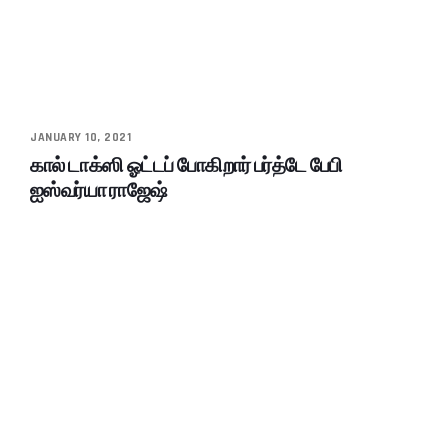
JANUARY 10, 2021
கால் டாக்ஸி ஓட்டப் போகிறார் பர்த்டே பேபி
ஐஸ்வர்யா ராஜேஷ்