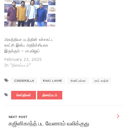
அகத்தியா படத்தின் உச்சகட்ட
காட்சி இன்ப அதிர்ச்சியாக
இருக்கும் – பா.விஜய்
February 23, 2025
In "திரைப்படம்"
CINDERELLA
RAAI LAXMI
சிண்ட்ரல்லா
ராய் லஷ்மி
செய்திகள்
திரைப்படம்
NEXT POST
கஜினிகாந்த் பட வேணாம் வலிக்குது