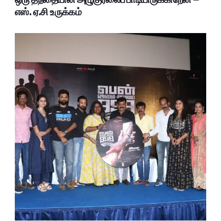
எஸ். ஏ.சி உருக்கம்