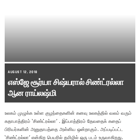
AUGUST 12, 2018
எஸ்ஜே சூர்யா சிஷ்யரால் சிண்ட்ரல்லா
ஆன ராய்லஷ்மி
உலகம் முழுக்க உள்ள குழந்தைகளின் கனவு உலகத்தில் வலம் வரும்
கதாபாத்திரம் ‘சிண்ட்ரல்லா’ . இப்பாத்திரம் தேவதைக் கதைப்
பிரியர்களின் அனுதாபத்தை அள்ளிய ஒன்றாகும். அப்படிப்பட்ட
‘சிண்ட்ரல்லா’ என்கிற பெயரில் தமிழில் ஒரு படம் உருவாகிறது.