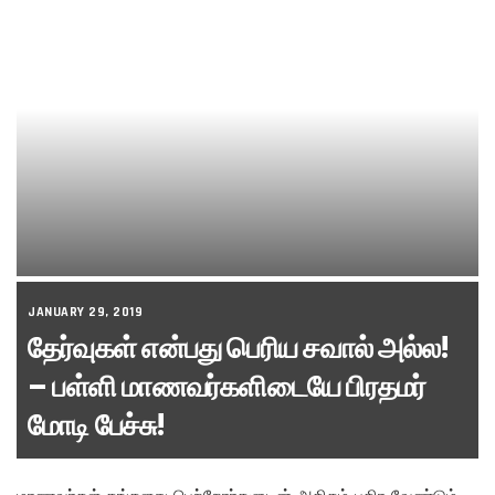
JANUARY 29, 2019
தேர்வுகள் என்பது பெரிய சவால் அல்ல!
– பள்ளி மாணவர்களிடையே பிரதமர்
மோடி பேச்சு!
மாணவர்கள் தங்களது பெற்றோர்களுடன் அதிகம் பகிர வேண்டும்.