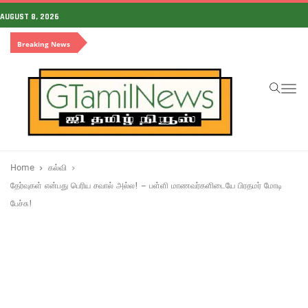
AUGUST 8, 2026
Breaking News
To
na
Home
கல்வி
தேர்வுகள் என்பது பெரிய சவால் அல்ல! – பள்ளி மாணவர்களிடையே பிரதமர் மோடி
பேச்சு!