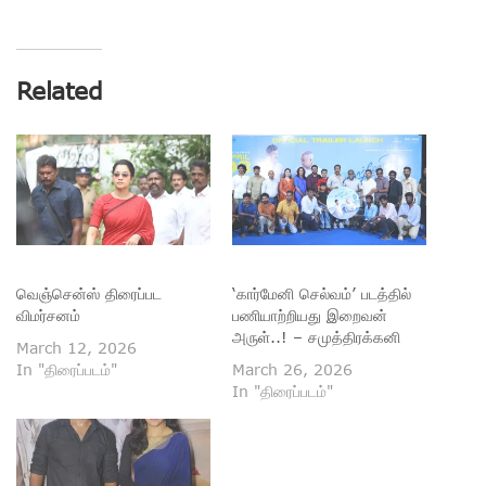
Related
வெஞ்சென்ஸ் திரைப்பட
‘கார்மேனி செல்வம்’ படத்தில்
விமர்சனம்
பணியாற்றியது இறைவன்
அருள்..! – சமுத்திரக்கனி
March 12, 2026
In "திரைப்படம்"
March 26, 2026
In "திரைப்படம்"