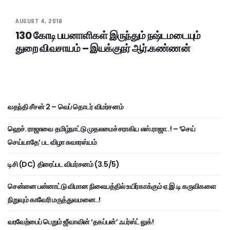
AUGUST 4, 2018
130 கோடி பயனாளிகள் இருந்தும் நஷ்டமடையும்
துறை விவசாயம் – இயக்குநர் ஆர்.கண்ணன்
வதந்தி சீசன் 2 – வெப் தொடர் விமர்சனம்
ஹெச். ராஜாவை தமிழ்நாட்டு முதலமைச்சராகிய எஸ்.ராஜா..! – ‘செய்
செய்யாதே’ பட விழா சுவாரஸ்யம்
டிசி (DC) திரைப்பட விமர்சனம் (3.5/5)
சென்னை பன்னாட்டு விமான நிலையத்தில் உயிர்காக்கும் ஏ.இ.டி கருவிகளை
நிறுவும் காவேரி மருத்துவமனை..!
வரவேற்பைப் பெறும் ஜீவாவின் ‘தகப்பன்’ ஃபர்ஸ்ட் லுக்!