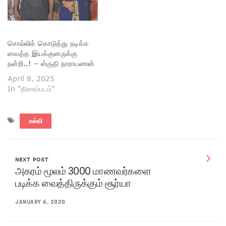
சொல்லிக் கொடுத்து நடிக்க
வைத்த இயக்குனருக்கு
நன்றி..! – ஸ்ருதி நாராயணன்
April 8, 2025
In "திரைப்படம்"
கல்வி
NEXT POST
அகரம் மூலம் 3000 மாணவர்களை
படிக்க வைத்திருக்கும் சூர்யா
JANUARY 6, 2020