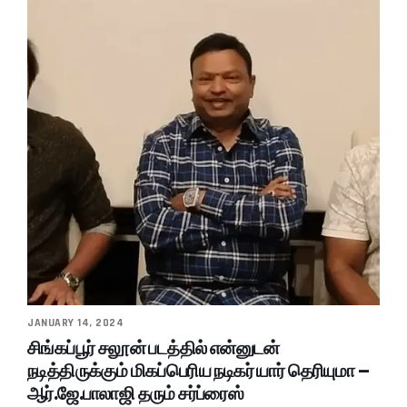
JANUARY 14, 2024
சிங்கப்பூர் சலூன் படத்தில் என்னுடன்
நடித்திருக்கும் மிகப்பெரிய நடிகர் யார் தெரியுமா –
ஆர்.ஜே.பாலாஜி தரும் சர்ப்ரைஸ்