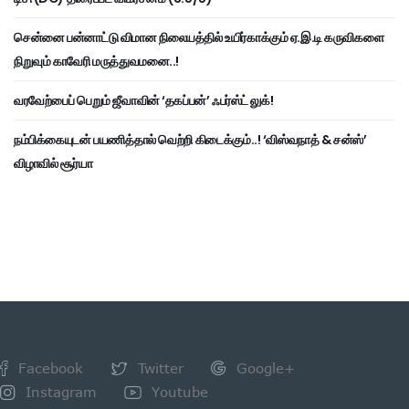
சென்னை பன்னாட்டு விமான நிலையத்தில் உயிர்காக்கும் ஏ.இ.டி கருவிகளை
நிறுவும் காவேரி மருத்துவமனை..!
வரவேற்பைப் பெறும் ஜீவாவின் ‘தகப்பன்’ ஃபர்ஸ்ட் லுக்!
நம்பிக்கையுடன் பயணித்தால் வெற்றி கிடைக்கும்..! ‘விஸ்வநாத் & சன்ஸ்’
விழாவில் சூர்யா
Facebook
Twitter
Google+
Instagram
Youtube