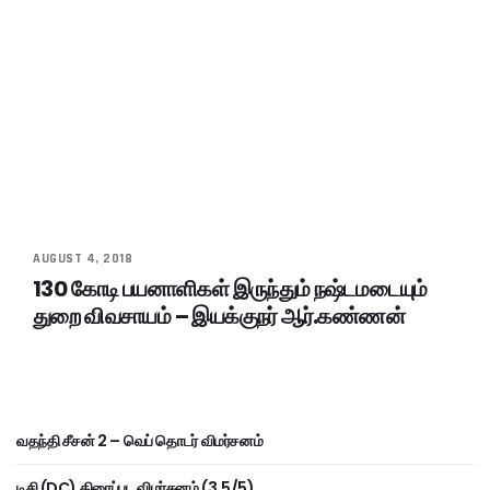
AUGUST 4, 2018
130 கோடி பயனாளிகள் இருந்தும் நஷ்டமடையும்
துறை விவசாயம் – இயக்குநர் ஆர்.கண்ணன்
வதந்தி சீசன் 2 – வெப் தொடர் விமர்சனம்
டிசி (DC) திரைப்பட விமர்சனம் (3.5/5)