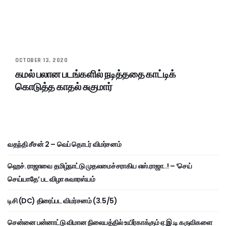
OCTOBER 13, 2020
கமல் பலான படங்களில் நடித்ததை காட்டிக்
கொடுத்த காதல் சுகுமார்
வதந்தி சீசன் 2 – வெப் தொடர் விமர்சனம்
ஹெச். ராஜாவை தமிழ்நாட்டு முதலமைச்சராகிய எஸ்.ராஜா..! – ‘செய்
செய்யாதே’ பட விழா சுவாரஸ்யம்
டிசி (DC) திரைப்பட விமர்சனம் (3.5/5)
சென்னை பன்னாட்டு விமான நிலையத்தில் உயிர்காக்கும் ஏ.இ.டி கருவிகளை