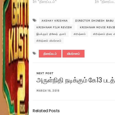
In "திரைப்படம்"
In "திரைப்பட
AKSHAY KRISHNA
DIRECTOR DHINESH BABU
KRISHNAM FILM REVIEW
KRISHNAM MOVIE REVI
இயக்குநர் தினேஷ் குமார்
கிரிஷ்ணம்
கிரிஷ்ணம் திரை வ
கிரிஷ்ணம் விமர்சனம்
திரைப்படம்
விமர்சனம்
NEXT POST
அருள்நிதி நடிக்கும் கே13 படத்
MARCH 19, 2019
Related Posts