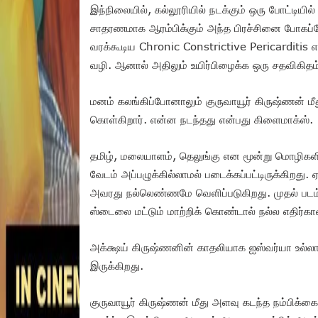
இந்நிலையில், கல்லூரியில் நடக்கும் ஒரு போட்டியில்
சாதரணமாக ஆரம்பிக்கும் அந்த பிரச்சினை போகப்போக
வரக்கூடிய Chronic Constrictive Pericarditis 
வழி. ஆனால் அதிலும் உயிர்பிழைக்க ஒரு சதவிகிதம்த
மனம் கலங்கிப்போனாலும் குருவாயூர் கிருஷ்ணன் ம
கொள்கிறார். என்ன நடந்தது என்பது கிளைமாக்ஸ்.
தமிழ், மலையாளம், தெலுங்கு என மூன்று மொழிகளில்
வேடம் அப்பழுக்கில்லாமல் படைக்கப்பட்டிருக்கிறத
அவரது நல்லெண்ணமே வெளிப்படுகிறது. முதல் படம் எ
ஸ்டைலை மட்டும் மாற்றிக் கொண்டால் நல்ல எதிர்கால
அக்க்ஷய் கிருஷ்ணனின் காதலியாக ஐஸ்வர்யா உல்லாஸ
இருக்கிறது.
குருவாயூர் கிருஷ்ணன் மீது அளவு கடந்த நம்பிக்