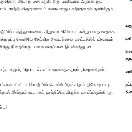
த்துகிறார். அவரது மன உறுதி அது பக்தியாக இருந்தாலும்
கலாம். சாந்தி கிருஷ்ணாவும் கணவனது பதற்றத்தைத் தணிக்கும்
வதந
ன்பாதியில் மருத்துவமனை, அறுவை சிகிச்சை என்று பதைபதைக்க
டிச
துடிப்பு வெளியே கேட்கிற அளவுக்கான பதட்டத்தில் விரையும்
தணித்து நிறைகிறது. பதைபதைப்பான இயக்கத்துடன்
சென
கரு
ற்சாகமும், பிற பாடல்களில் உருக்கத்தையும் நிறைக்கிறார்.
வரவே
நம்
லான சினிமா மொழியில் சொல்லியிருக்கிறார் தினேஷ் பாபு.
& ச
் இன்னும் கூட நாம் ஒன்றிப்போயிருக்க வாய்ப்பிருக்கிறது.
்..!