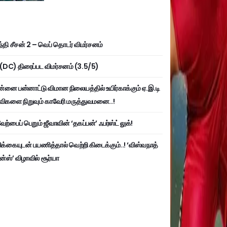
்தி சீசன் 2 – வெப் தொடர் விமர்சனம்
ி (DC) திரைப்பட விமர்சனம் (3.5/5)
்னை பன்னாட்டு விமான நிலையத்தில் உயிர்காக்கும் ஏ.இ.டி
விகளை நிறுவும் காவேரி மருத்துவமனை..!
ற்பைப் பெறும் ஜீவாவின் ‘தகப்பன்’ ஃபர்ஸ்ட் லுக்!
பிக்கையுடன் பயணித்தால் வெற்றி கிடைக்கும்..! ‘விஸ்வநாத்
ன்ஸ்’ விழாவில் சூர்யா