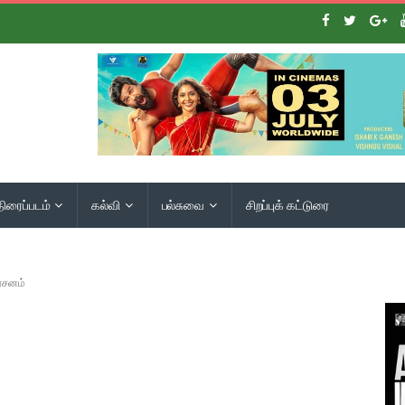
திரைப்படம்
கல்வி
பல்சுவை
சிறப்புக் கட்டுரை
ர்சனம்