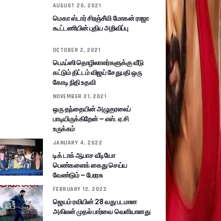
AUGUST 20, 2021
மெகா ஸ்டார் சிரஞ்சீவி மோகன் ராஜா
கூட்டணியின் புதிய அறிவிப்பு
OCTOBER 2, 2021
பெஃப்ஸி தொழிலாளர்களுக்கு வீடு
கட்டும் திட்டம் விஜய் சேதுபதி ஒரு
கோடி நிதி உதவி
NOVEMBER 21, 2021
ஒரு தந்தையின் அழுகுரலைப்
பாடியிருக்கிறேன் – எஸ். ஏ.சி
உருக்கம்
JANUARY 4, 2022
டிக் டாக் ஆபாச வீடியோ
பெண்களைக் கைது செய்ய
வேண்டும் – பேரரசு
FEBRUARY 12, 2022
ஜெயம் ரவியின் 28 வது படமான
அகிலன் முதல் பார்வை வெளியானது