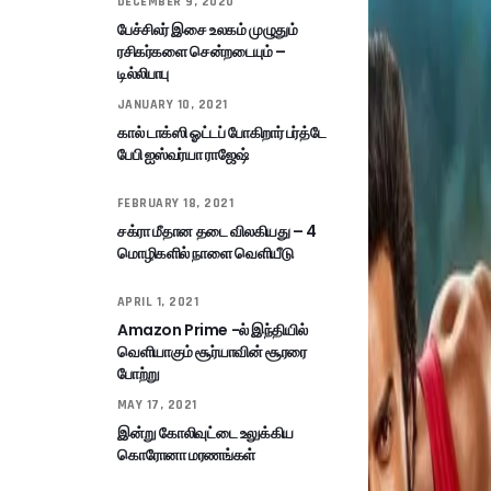
DECEMBER 9, 2020
பேச்சிலர் இசை உலகம் முழுதும்
ரசிகர்களை சென்றடையும் –
டில்லிபாபு
JANUARY 10, 2021
கால் டாக்ஸி ஓட்டப் போகிறார் பர்த்டே
பேபி ஐஸ்வர்யா ராஜேஷ்
FEBRUARY 18, 2021
சக்ரா மீதான தடை விலகியது – 4
மொழிகளில் நாளை வெளியீடு
APRIL 1, 2021
Amazon Prime -ல் இந்தியில்
வெளியாகும் சூர்யாவின் சூரரை
போற்று
MAY 17, 2021
இன்று கோலிவுட்டை உலுக்கிய
கொரோனா மரணங்கள்