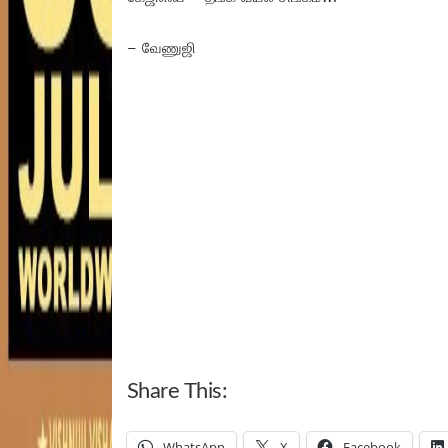
– வேணுஜி
Share This:
WhatsApp
X
Facebook