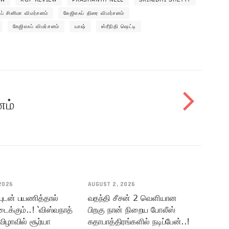
ப் சினிமா விமர்சனம்
கேஜிஎஃப் திரை விமர்சனம்
கேஜிஎஃப் விமர்சனம்
யாஷ்
ஸ்ரீநிதி ஷெட்டி
னம்
2026
AUGUST 2, 2026
யுடன் பயணித்தால்
வதந்தி சீசன் 2 வெளியான
டைக்கும்..! ‘விஸ்வநாத்
பிறகு நான் நிறைய போலீஸ்
விழாவில் சூர்யா
கதாபாத்திரங்களில் நடிப்பேன்..!