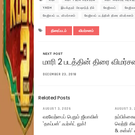
YASH
இயக்குநர் பிரஷாந்த் நீல்
கேஜிஎஃப்
கேஜிஎஃ
கேஜிஎஃப் பட விமர்சனம்
கேஜிஎஃப் படத்தின் திரை விமர்சனம்
திரைப்படம்
விமர்சனம்
NEXT POST
மாரி 2 படத்தின் திரை விமர்ச
DECEMBER 23, 2018
Related Posts
AUGUST 3, 2026
AUGUST 3, 
வரவேற்பைப் பெறும் ஜீவாவின்
நம்பிக்கை
‘தகப்பன்’ ஃபர்ஸ்ட் லுக்!
வெற்றி கி
& சன்ஸ்’ 