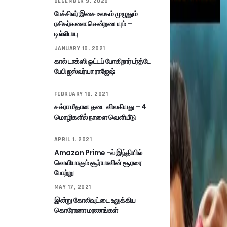
DECEMBER 9, 2020
பேச்சிலர் இசை உலகம் முழுதும்
ரசிகர்களை சென்றடையும் –
டில்லிபாபு
JANUARY 10, 2021
கால் டாக்ஸி ஓட்டப் போகிறார் பர்த்டே
பேபி ஐஸ்வர்யா ராஜேஷ்
FEBRUARY 18, 2021
சக்ரா மீதான தடை விலகியது – 4
மொழிகளில் நாளை வெளியீடு
APRIL 1, 2021
Amazon Prime -ல் இந்தியில்
வெளியாகும் சூர்யாவின் சூரரை
போற்று
MAY 17, 2021
இன்று கோலிவுட்டை உலுக்கிய
கொரோனா மரணங்கள்