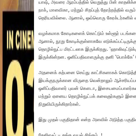
யாஷ், அவரை ஆரம்பத்தில் வெறுத்து பின் காதலிக்க ஆ
நாக், மாளவிகா, மற்றும் சிறப்புத் தோற்றத்தில் 
தெரியவில்லை. ஆனால், ஒவ்வொரு கேரக்டர்களில் வரு
வழக்கமாக கோடிகளைக் கொட்டும் உள்ளூர் படங்களை
ஆனால், நூறு கோடிக்குள்ளாகவே எடுக்கப்பட்டிருக்
தொழில்நுட்ப மிரட்டலாக இருக்கிறது. ‘ஹாலிவுட்டுக்
இருக்கின்றன. ஒளிப்பதிவாளருக்கு தனி ‘பொக்கே’ 
அதனைக் கற்பனை செய்து காட்சிகளாகக் கொடுத்திருக
இயக்குநருக்கான விருதை வென்றாலும் ஆச்சரியப்பட
ஒளிப்பதிவாளர் புவன் கௌடா, இசையமைப்பாளர்கள் ரவி
மற்றும் ஏனைய தொழில்நுட்பக் கலைஞர்களும் இணைந்
நிறுவியிருக்கிறார்கள்.
இது முதல் பகுதிதான் என்ற அளவில் அடுத்த பகுதி
கேஜிஎஃப் – தங்க வயல் சிங்கம்..!