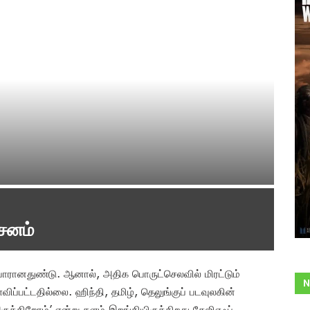
்சனம்
யாரானதுண்டு. ஆனால், அதிக பொருட்செலவில் மிரட்டும்
N
விப்பட்டதில்லை. ஹிந்தி, தமிழ், தெலுங்குப் படவுலகின்
ருக்கிறோம்’ என்று களம் இறங்கியிருக்கிறது கேஜிஎஃப்