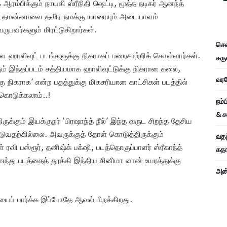
ரம்பிக்கும் நாயகி ஸ்ரீநிதி ஷெட்டி, மூத்த நடிகர் ஆனந்த்
வரும் தமன்னாவை தவிர நமக்கு யாரையும் அடையாளம்
பவர்களும் மிரட்டுகிறார்கள்.
சென
 ஹாலிவுட் படங்களுக்கு நிகராகப் பறைசாற்றிக் கொள்வார்கள்.
கரு
கும் இந்தப்படம் சத்தியமாக ஹாலிவுட்டுக்கு நிகரான கலை,
வரவே
கு நிகராக’ என்ற பதத்துக்கு மிகசரியான காட்சிகள் படத்தில்
கொடுக்கலாம்..!
நம்
& ச
்கும் இயக்குநர் ‘பிரஷாந்த் நீல்’ இந்த வருட சிறந்த தேசிய
ுவதற்கில்லை. அவருக்குத் தோள் கொடுத்திருக்கும்
வதந
 பஸ்ரூர், தனிஷ்க் பக்‌ஷி, படத்தொகுப்பாளர் ஸ்ரீகாந்த்
கதாப
து படத்தைத் தூக்கி இந்திய சினிமா வான் உயரத்துக்கு
அன்
யைப் பார்க்க இப்போதே ஆவல் பிறக்கிறது.