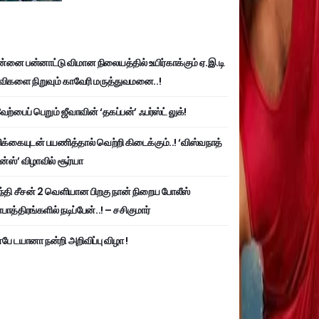
்னை பன்னாட்டு விமான நிலையத்தில் உயிர்காக்கும் ஏ.இ.டி
விகளை நிறுவும் காவேரி மருத்துவமனை..!
ற்பைப் பெறும் ஜீவாவின் ‘தகப்பன்’ ஃபர்ஸ்ட் லுக்!
பிக்கையுடன் பயணித்தால் வெற்றி கிடைக்கும்..! ‘விஸ்வநாத்
ன்ஸ்’ விழாவில் சூர்யா
்தி சீசன் 2 வெளியான பிறகு நான் நிறைய போலீஸ்
ாத்திரங்களில் நடிப்பேன்..! – சசிகுமார்
பே டயானா நன்றி அறிவிப்பு விழா !