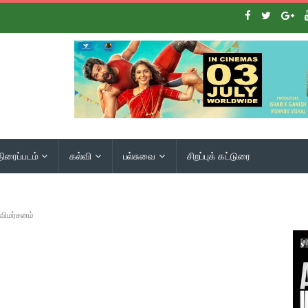
திரைப்படம்
கல்வி
பல்சுவை
சிறப்புக் கட்டுரை
 விமர்சனம்