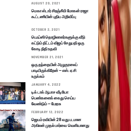
AUGUST 20, 2021
மெகா ஸ்டார் சிரஞ்சீவி மோகன் ராஜா
கூட்டணியின் புதிய அறிவிப்பு
OCTOBER 2, 2021
பெஃப்ஸி தொழிலாளர்களுக்கு வீடு
கட்டும் திட்டம் விஜய் சேதுபதி ஒரு
கோடி நிதி உதவி
NOVEMBER 21, 2021
ஒரு தந்தையின் அழுகுரலைப்
பாடியிருக்கிறேன் – எஸ். ஏ.சி
உருக்கம்
JANUARY 4, 2022
டிக் டாக் ஆபாச வீடியோ
பெண்களைக் கைது செய்ய
வேண்டும் – பேரரசு
FEBRUARY 12, 2022
ஜெயம் ரவியின் 28 வது படமான
அகிலன் முதல் பார்வை வெளியானது