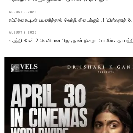
AUGUST 3, 2026
நம்பிக்கையுடன் பயணித்தால் வெற்றி கிடைக்கும்..! ‘விஸ்வநாத் & 
AUGUST 2, 2026
வதந்தி சீசன் 2 வெளியான பிறகு நான் நிறைய போலீஸ் கதாபாத்திரங