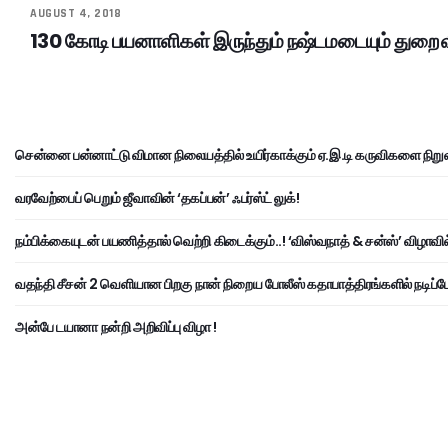
AUGUST 4, 2018
130 கோடி பயனாளிகள் இருந்தும் நஷ்டமடையும் துறை
சென்னை பன்னாட்டு விமான நிலையத்தில் உயிர்காக்கும் ஏ.இ.டி கருவிகளை நிறு
வரவேற்பைப் பெறும் ஜீவாவின் ‘தகப்பன்’ ஃபர்ஸ்ட் லுக்!
நம்பிக்கையுடன் பயணித்தால் வெற்றி கிடைக்கும்..! ‘விஸ்வநாத் & சன்ஸ்’ விழாவில
வதந்தி சீசன் 2 வெளியான பிறகு நான் நிறைய போலீஸ் கதாபாத்திரங்களில் நடிப்பேன
அன்பே டயானா நன்றி அறிவிப்பு விழா !