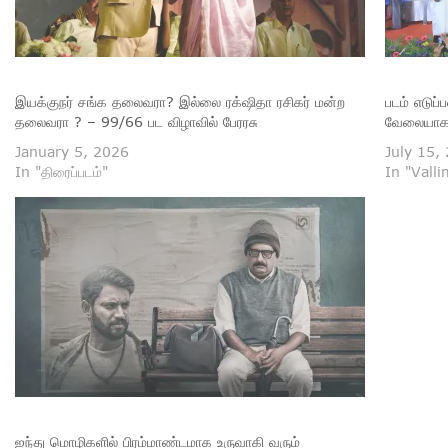
இயக்குநர் சங்க தலைவரா? இல்லை ரக்‌ஷிதா ரசிகர் மன்ற
படம் எடுப
தலைவரா ? – 99/66 பட விழாவில் பேரரசு
வேலையாக உ
January 5, 2026
July 15,
In "திரைப்படம்"
In "Valli
ஐந்து மொழிகளில் பிரம்மாண்டமாக உருவாகி வரும்