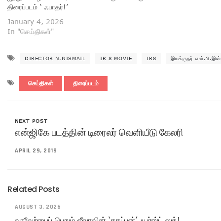
திரைப்படம் ‘ ஃபாதர்!’
January 4, 2026
In "செய்திகள்"
DIRECTOR N.P.ISMAIL
IR 8 MOVIE
IR8
இயக்குநர் என்.பி.இஸ்
செய்திகள்
திரைப்படம்
NEXT POST
என்ஜிகே படத்தின் டிரைலர் வெளியீடு கேலரி
APRIL 29, 2019
Related Posts
AUGUST 3, 2026
வரவேற்பைப் பெறும் ஜீவாவின் ‘தகப்பன்’ ஃபர்ஸ்ட் லுக்!