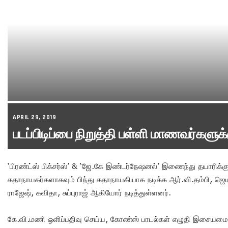
APRIL 29, 2019
படப்பிடிப்பை நிறுத்தி பள்ளி மாணவர்களுக
‘பிரண்ட்ஸ் பிக்சர்ஸ்’ & ‘ஜே.கே இண்டர்நேஷனல்’ இணைந்து தயாரிக்கு
கதாநாயகர்களாகவும் பிந்து கதாநாயகியாக நடிக்க ஆர்.வி.தம்பி, ஜெயக்க
ராஜேஷ், கவிதா, சுப்புராஜ் ஆகியோர் நடித்துள்ளனர்.
கே.வி.மணி ஒளிப்பதிவு செய்ய, கோண்ஸ் பாடல்கள் எழுதி இசையமைத்