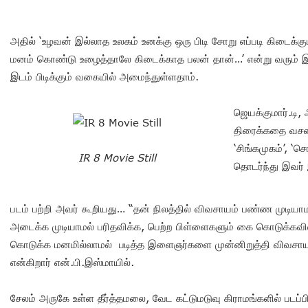
அதில் ‘உழவன் இல்லாத உலகம் உனக்கு ஒரு பிடி சோறு எப்படி கிடைக்
மனம் கொண்டு உழைத்தாலே கிடைக்காத பலன் தான்…’ என்று வரும் இ
இடம் பிடிக்கும் வகையில் அமைந்துள்ளதாம்.
ஜெயக்குமார்.டி,
திரைக்கதை வசனம்
‘சிங்கமுகம்’, ‘
IR 8 Movie Still
தொடர்ந்து இவர்
படம் பற்றி அவர் கூறியது… “தன் நிலத்தில் விவசாயம் பண்ண முடியாம
அடைக்க முடியாமல் பரிதவிக்க, பெற்ற பிள்ளைகளும் கை கொடுக்கவி
கொடுக்க மனமில்லாமல் படித்த இளைஞர்களை முன்னிறுத்தி விவசாயத்
என்கிறார் என்.பி.இஸ்மாயில்.
சேலம் அருகே உள்ள தீர்த்தமலை, வேட கட்டுமடுவு கிராமங்களில் படப்பி