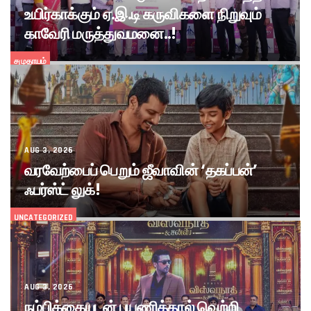
உயிர்காக்கும் ஏ.இ.டி கருவிகளை நிறுவும்
காவேரி மருத்துவமனை..!
சமுதாயம்
AUG 3, 2026
வரவேற்பைப் பெறும் ஜீவாவின் ‘தகப்பன்’
ஃபர்ஸ்ட் லுக்!
UNCATEGORIZED
AUG 3, 2026
நம்பிக்கையுடன் பயணித்தால் வெற்றி