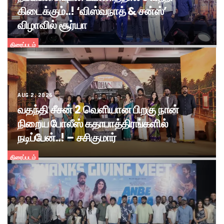
கிடைக்கும்..! ‘விஸ்வநாத் & சன்ஸ்’
விழாவில் சூர்யா
திரைப்படம்
AUG 2, 2026
வதந்தி சீசன் 2 வெளியான பிறகு நான்
நிறைய போலீஸ் கதாபாத்திரங்களில்
நடிப்பேன்..! – சசிகுமார்
திரைப்படம்