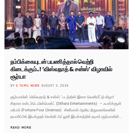
நம்பிக்கையுடன் பயணித்தால் வெற்றி
கிடைக்கும்..! ‘விஸ்வநாத் & சன்ஸ்’ விழாவில்
சூர்யா
BY
G TAMIL NEWS
AUGUST 3, 2026
சூர்யாவின் ‘விஸ்வநாத் & சன்ஸ் ‘ படத்தின் இசை வெளியீட்டு விழா!
சிதாரா என்டர்டெயின்மென்ட் (Sithara Entertainments) – ஃபார்ச்சூன்
ஃபோர் (Fortune Four Cinemas) சினிமாஸ் ஆகிய நிறுவனங்களின்
தயாரிப்பில் இயக்குநர் வெங்கி அட்லூரி இயக்கத்தில் நடிகர் சூர்யாவின்...
READ MORE