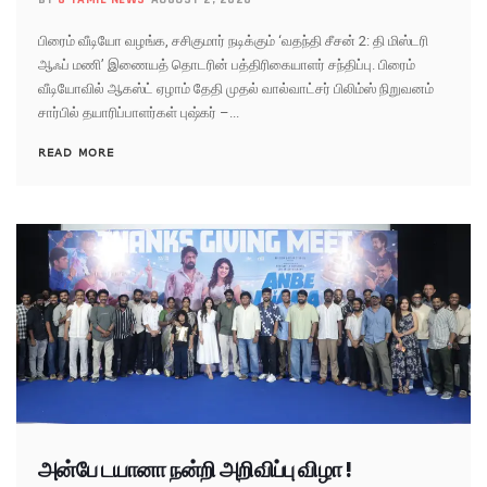
பிரைம் வீடியோ வழங்க, சசிகுமார் நடிக்கும் ‘வதந்தி சீசன் 2: தி மிஸ்டரி
ஆஃப் மணி’ இணையத் தொடரின் பத்திரிகையாளர் சந்திப்பு. பிரைம்
வீடியோவில் ஆகஸ்ட் ஏழாம் தேதி முதல் வால்வாட்சர் பிலிம்ஸ் நிறுவனம்
சார்பில் தயாரிப்பாளர்கள் புஷ்கர் –...
READ MORE
அன்பே டயானா நன்றி அறிவிப்பு விழா !