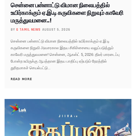
சென்னை பன்னாட்டு விமான நிலையத்தில்
உயிர்காக்கும் ஏ.இ.டி கருவிகளை நிறுவும் காவேரி
மருத்துவமனை..!
BY
G TAMIL NEWS
AUGUST 5, 2026
சென்னை பன்னாட்டு விமான நிலையத்தில் உயிர்காக்கும் ஏ.இ.டி
கருவிகளை நிறுவி அவசரகால இதய சிகிச்சையை வலுப்படுத்தும்
காவேரி மருத்துவமனை! சென்னை, ஆகஸ்ட் 5, 2026: திடீர் மாரடைப்பு
போன்ற உயிருக்கு ஆபத்தான இதய பாதிப்பு ஏற்படும் நேரத்தில்
துரிதமாகச் செயல்பட்டு...
READ MORE