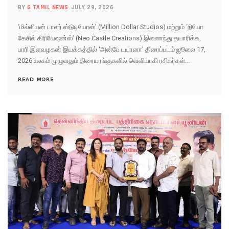
BY
G TAMIL NEWS
JULY 29, 2026
‘மில்லியன் டாலர் ஸ்டுடியோஸ்’ (Million Dollar Studios) மற்றும் ‘நியோ
கேசில் கிரியேஷன்ஸ்’ (Neo Castle Creations) இணைந்து தயாரிக்க,
பாரி இளவழகன் இயக்கத்தில் ‘அன்பே டயானா’ திரைப்படம் ஜூலை 17,
2026 உலகம் முழுவதும் திரையரங்குகளில் வெளியாகி ரசிகர்கள்...
READ MORE