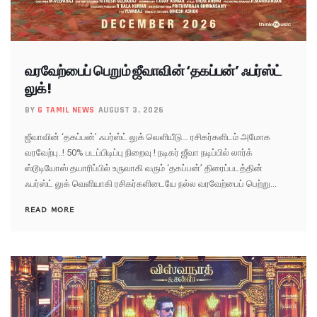
வரவேற்பைப் பெறும் ஜீவாவின் ‘தகப்பன்’ ஃபர்ஸ்ட்
லுக்!
BY
G TAMIL NEWS
AUGUST 3, 2026
ஜீவாவின் ‘தகப்பன்’ ஃபர்ஸ்ட் லுக் வெளியீடு… ரசிகர்களிடம் அமோக
வரவேற்பு..! 50% படப்பிடிப்பு நிறைவு ! நடிகர் ஜீவா நடிப்பில் லார்க்
ஸ்டூடியோஸ் தயாரிப்பில் உருவாகி வரும் ‘தகப்பன்’ திரைப்படத்தின்
ஃபர்ஸ்ட் லுக் வெளியாகி ரசிகர்களிடையே நல்ல வரவேற்பைப் பெற்று...
READ MORE