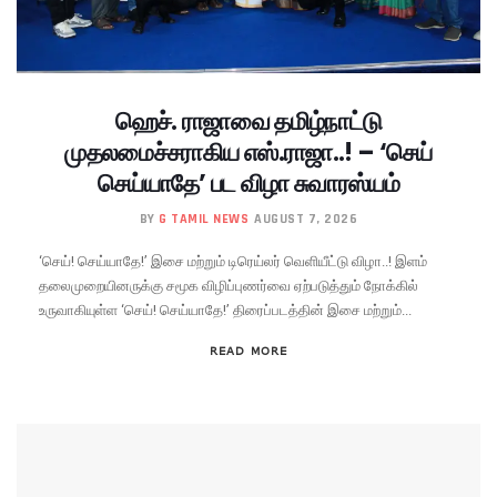
ஹெச். ராஜாவை தமிழ்நாட்டு
முதலமைச்சராகிய எஸ்.ராஜா..! – ‘செய்
செய்யாதே’ பட விழா சுவாரஸ்யம்
BY
G TAMIL NEWS
AUGUST 7, 2026
‘செய்! செய்யாதே!’ இசை மற்றும் டிரெய்லர் வெளியீட்டு விழா..! இளம்
தலைமுறையினருக்கு சமூக விழிப்புணர்வை ஏற்படுத்தும் நோக்கில்
உருவாகியுள்ள ‘செய்! செய்யாதே!’ திரைப்படத்தின் இசை மற்றும்...
READ MORE