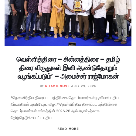
வெள்ளித்திரை – சின்னத்திரை – தமிழ்
திரை விருதுகள் இனி ஆண்டுதோறும்
வழங்கப்படும்’ – அமைச்சர் ராஜ்மோகன்
BY
G TAMIL NEWS
JULY 29, 2026
*தென்னிந்திய திரைப்பட பத்திரிகை தொடர்பாளர்கள் யூனியன் புதிய
நிர்வாகிகள் பதவியேற்பு விழா* தென்னிந்திய திரைப்பட பத்திரிக்கை
தொடர்பாளர்கள் சங்கத்தின் 2026-28 ஆம் ஆண்டிற்காக
தேர்ந்தெடுக்கப்பட்ட புதிய...
READ MORE