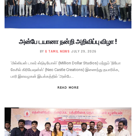
அன்பே டயானா நன்றி அறிவிப்பு விழா !
BY
G TAMIL NEWS
JULY 29, 2026
‘மில்லியன் டாலர் ஸ்டுடியோஸ்’ (Million Dollar Studios) மற்றும் ‘நியோ
கேசில் கிரியேஷன்ஸ்’ (Neo Castle Creations) இணைந்து தயாரிக்க,
பாரி இளவழகன் இயக்கத்தில் ‘அன்பே...
READ MORE