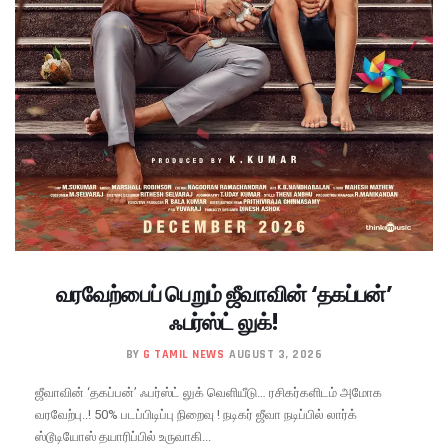
வரவேற்பைப் பெறும் ஜீவாவின் ‘தகப்பன்’
ஃபர்ஸ்ட் லுக்!
BY
G TAMIL NEWS
AUGUST 3, 2026
ஜீவாவின் ‘தகப்பன்’ ஃபர்ஸ்ட் லுக் வெளியீடு… ரசிகர்களிடம் அமோக
வரவேற்பு..! 50% படப்பிடிப்பு நிறைவு ! நடிகர் ஜீவா நடிப்பில் லார்க்
ஸ்டூடியோஸ் தயாரிப்பில் உருவாகி...