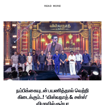
READ MORE
நம்பிக்கையுடன் பயணித்தால் வெற்றி
கிடைக்கும்..! ‘விஸ்வநாத் & சன்ஸ்’
விழாவில் சூர்யா