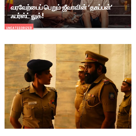
வரவேற்பைப் பெறும் ஜீவாவின் ‘தகப்பன்’
ஃபர்ஸ்ட் லுக்!
UNCATEGORIZED