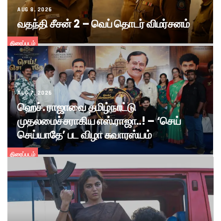
AUG 8, 2026
வதந்தி சீசன் 2 – வெப் தொடர் விமர்சனம்
திரைப்படம்
AUG 7, 2026
ஹெச். ராஜாவை தமிழ்நாட்டு
முதலமைச்சராகிய எஸ்.ராஜா..! – ‘செய்
செய்யாதே’ பட விழா சுவாரஸ்யம்
திரைப்படம்