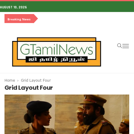
AUGUST 10, 2026
Breaking News
To
na
Home
Grid Layout Four
Grid Layout Four