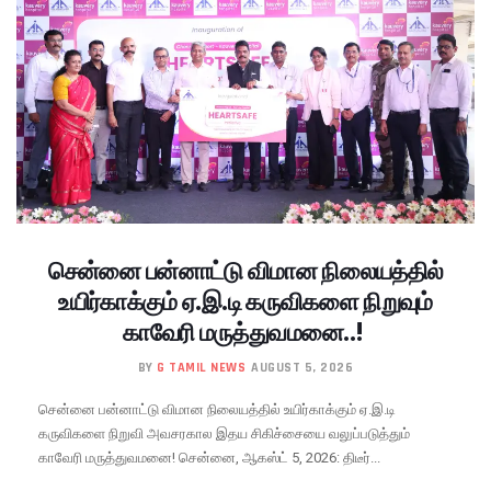
சென்னை பன்னாட்டு விமான நிலையத்தில்
உயிர்காக்கும் ஏ.இ.டி கருவிகளை நிறுவும்
காவேரி மருத்துவமனை..!
BY
G TAMIL NEWS
AUGUST 5, 2026
சென்னை பன்னாட்டு விமான நிலையத்தில் உயிர்காக்கும் ஏ.இ.டி
கருவிகளை நிறுவி அவசரகால இதய சிகிச்சையை வலுப்படுத்தும்
காவேரி மருத்துவமனை! சென்னை, ஆகஸ்ட் 5, 2026: திடீர்...