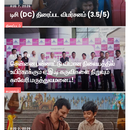
AUG 7, 2026
டிசி (DC) திரைப்பட விமர்சனம் (3.5/5)
திரைப்படம்
AUG 5, 2026
சென்னை பன்னாட்டு விமான நிலையத்தில்
உயிர்காக்கும் ஏ.இ.டி கருவிகளை நிறுவும்
காவேரி மருத்துவமனை..!
சமுதாயம்
AUG 3, 2026