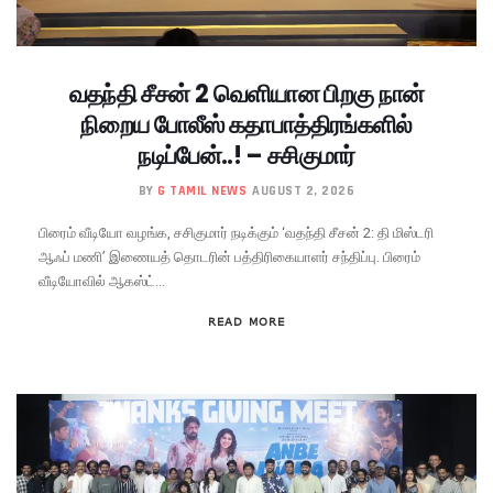
வதந்தி சீசன் 2 வெளியான பிறகு நான்
நிறைய போலீஸ் கதாபாத்திரங்களில்
நடிப்பேன்..! – சசிகுமார்
BY
G TAMIL NEWS
AUGUST 2, 2026
பிரைம் வீடியோ வழங்க, சசிகுமார் நடிக்கும் ‘வதந்தி சீசன் 2: தி மிஸ்டரி
ஆஃப் மணி’ இணையத் தொடரின் பத்திரிகையாளர் சந்திப்பு. பிரைம்
வீடியோவில் ஆகஸ்ட்...
READ MORE