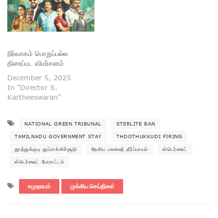
நிர்வாகம் பொறுப்பல்ல
திரைப்பட விமர்சனம்
December 5, 2025
In "Director S.
Kartheeswaran"
NATIONAL GREEN TRIBUNAL
STERLITE BAN
TAMILNADU GOVERNMENT STAY
THOOTHUKKUDI FIRING
தூத்துக்குடி துப்பாக்கிச்சூடு
தேசிய பசுமைத் தீர்ப்பாயம்
ஸ்டெர்லைட்
ஸ்டெர்லைட் போராட்டம்
சமுதாயம்
முக்கிய செய்திகள்