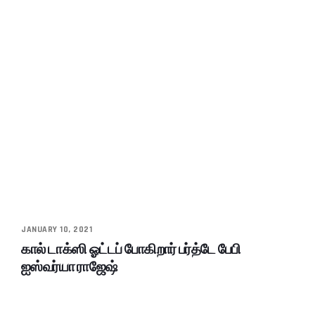
JANUARY 10, 2021
கால் டாக்ஸி ஓட்டப் போகிறார் பர்த்டே பேபி
ஐஸ்வர்யா ராஜேஷ்