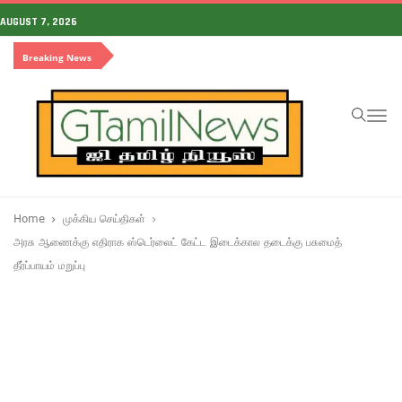
AUGUST 7, 2026
Breaking News
To
na
Home
முக்கிய செய்திகள்
அரசு ஆணைக்கு எதிராக ஸ்டெர்லைட் கேட்ட இடைக்கால தடைக்கு பசுமைத்
தீர்ப்பாயம் மறுப்பு