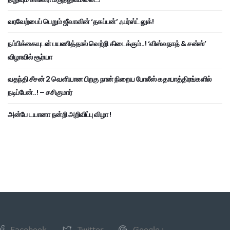
வரவேற்பைப் பெறும் ஜீவாவின் ‘தகப்பன்’ ஃபர்ஸ்ட் லுக்!
நம்பிக்கையுடன் பயணித்தால் வெற்றி கிடைக்கும்..! ‘விஸ்வநாத் & சன்ஸ்’
விழாவில் சூர்யா
வதந்தி சீசன் 2 வெளியான பிறகு நான் நிறைய போலீஸ் கதாபாத்திரங்களில்
நடிப்பேன்..! – சசிகுமார்
அன்பே டயானா நன்றி அறிவிப்பு விழா !
Facebook
Twitter
Google+