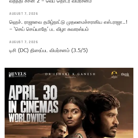
வதந்தி சீசன் 2 – வெப் தொடர் விமர்சனம்
AUGUST 7, 2026
ஹெச். ராஜாவை தமிழ்நாட்டு முதலமைச்சராகிய எஸ்.ராஜா..!
– ‘செய் செய்யாதே’ பட விழா சுவாரஸ்யம்
AUGUST 7, 2026
டிசி (DC) திரைப்பட விமர்சனம் (3.5/5)