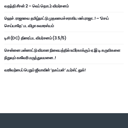
வதந்தி சீசன் 2 – வெப் தொடர் விமர்சனம்
ஹெச். ராஜாவை தமிழ்நாட்டு முதலமைச்சராகிய எஸ்.ராஜா..! – ‘செய்
செய்யாதே’ பட விழா சுவாரஸ்யம்
டிசி (DC) திரைப்பட விமர்சனம் (3.5/5)
சென்னை பன்னாட்டு விமான நிலையத்தில் உயிர்காக்கும் ஏ.இ.டி கருவிகளை
நிறுவும் காவேரி மருத்துவமனை..!
வரவேற்பைப் பெறும் ஜீவாவின் ‘தகப்பன்’ ஃபர்ஸ்ட் லுக்!