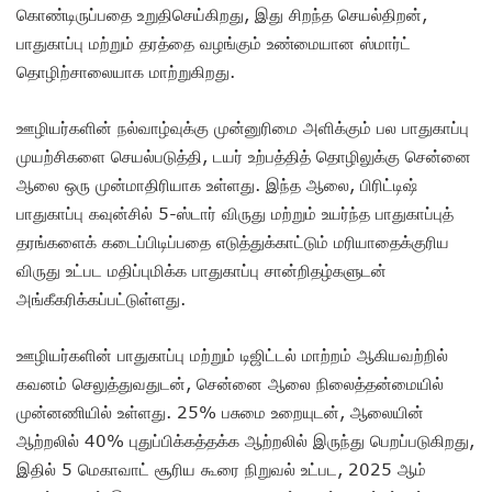
கொண்டிருப்பதை உறுதிசெய்கிறது, இது சிறந்த செயல்திறன்,
பாதுகாப்பு மற்றும் தரத்தை வழங்கும் உண்மையான ஸ்மார்ட்
தொழிற்சாலையாக மாற்றுகிறது.
ஊழியர்களின் நல்வாழ்வுக்கு முன்னுரிமை அளிக்கும் பல பாதுகாப்பு
முயற்சிகளை செயல்படுத்தி, டயர் உற்பத்தித் தொழிலுக்கு சென்னை
ஆலை ஒரு முன்மாதிரியாக உள்ளது. இந்த ஆலை, பிரிட்டிஷ்
பாதுகாப்பு கவுன்சில் 5-ஸ்டார் விருது மற்றும் உயர்ந்த பாதுகாப்புத்
தரங்களைக் கடைப்பிடிப்பதை எடுத்துக்காட்டும் மரியாதைக்குரிய
விருது உட்பட மதிப்புமிக்க பாதுகாப்பு சான்றிதழ்களுடன்
அங்கீகரிக்கப்பட்டுள்ளது.
ஊழியர்களின் பாதுகாப்பு மற்றும் டிஜிட்டல் மாற்றம் ஆகியவற்றில்
கவனம் செலுத்துவதுடன், சென்னை ஆலை நிலைத்தன்மையில்
முன்னணியில் உள்ளது. 25% பசுமை உறையுடன், ஆலையின்
ஆற்றலில் 40% புதுப்பிக்கத்தக்க ஆற்றலில் இருந்து பெறப்படுகிறது,
இதில் 5 மெகாவாட் சூரிய கூரை நிறுவல் உட்பட, 2025 ஆம்