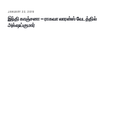
JANUARY 22, 2019
இந்தி காஞ்சனா – ராகவா லாரன்ஸ் வேடத்தில்
அக்‌ஷய்குமார்