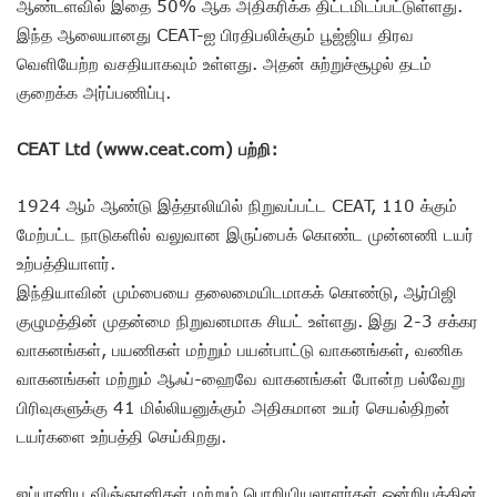
ஆண்டளவில் இதை 50% ஆக அதிகரிக்க திட்டமிடப்பட்டுள்ளது.
இந்த ஆலையானது CEAT-ஐ பிரதிபலிக்கும் பூஜ்ஜிய திரவ
வெளியேற்ற வசதியாகவும் உள்ளது. அதன் சுற்றுச்சூழல் தடம்
குறைக்க அர்ப்பணிப்பு.
CEAT Ltd (www.ceat.com) பற்றி:
1924 ஆம் ஆண்டு இத்தாலியில் நிறுவப்பட்ட CEAT, 110 க்கும்
மேற்பட்ட நாடுகளில் வலுவான இருப்பைக் கொண்ட முன்னணி டயர்
உற்பத்தியாளர்.
இந்தியாவின் மும்பையை தலைமையிடமாகக் கொண்டு, ஆர்பிஜி
குழுமத்தின் முதன்மை நிறுவனமாக சியட் உள்ளது. இது 2-3 சக்கர
வாகனங்கள், பயணிகள் மற்றும் பயன்பாட்டு வாகனங்கள், வணிக
வாகனங்கள் மற்றும் ஆஃப்-ஹைவே வாகனங்கள் போன்ற பல்வேறு
பிரிவுகளுக்கு 41 மில்லியனுக்கும் அதிகமான உயர் செயல்திறன்
டயர்களை உற்பத்தி செய்கிறது.
ஜப்பானிய விஞ்ஞானிகள் மற்றும் பொறியியலாளர்கள் ஒன்றியத்தின்