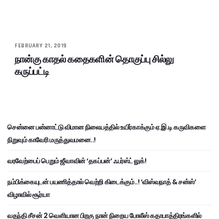
FEBRUARY 21, 2019
நான்கு காதல் கதைகளின் தொகுப்பு சில்லு
கருப்பட்டி
சென்னை பன்னாட்டு விமான நிலையத்தில் உயிர்காக்கும் ஏ.இ.டி கருவிகளை
நிறுவும் காவேரி மருத்துவமனை..!
வரவேற்பைப் பெறும் ஜீவாவின் ‘தகப்பன்’ ஃபர்ஸ்ட் லுக்!
நம்பிக்கையுடன் பயணித்தால் வெற்றி கிடைக்கும்..! ‘விஸ்வநாத் & சன்ஸ்’
விழாவில் சூர்யா
வதந்தி சீசன் 2 வெளியான பிறகு நான் நிறைய போலீஸ் கதாபாத்திரங்களில்