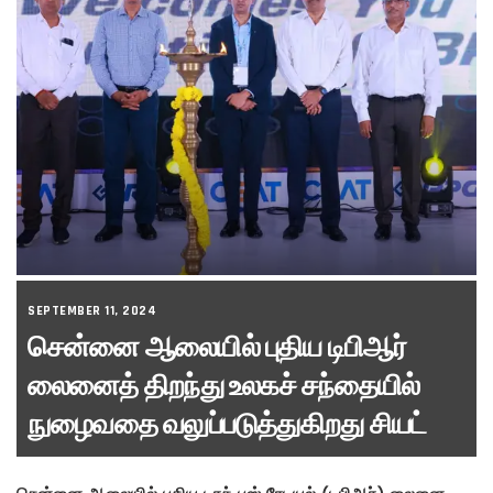
SEPTEMBER 11, 2024
சென்னை ஆலையில் புதிய டிபிஆர்
லைனைத் திறந்து உலகச் சந்தையில்
நுழைவதை வலுப்படுத்துகிறது சியட்
சென்னை ஆலையில் புதிய டிரக் பஸ் ரேடியல் (டிபிஆர்) லைனை