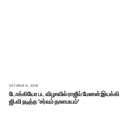
OCTOBER 6, 2018
டோக்கியோ பட விழாவில் ராஜீவ் மேனன் இயக்கி
ஜி.வி நடித்த ‘சர்வம் தாளமயம்’