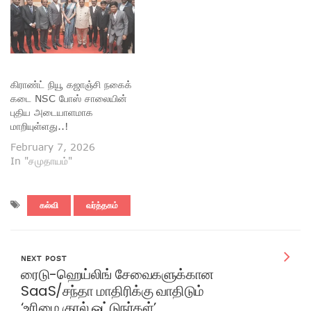
கிராண்ட் நியூ கஜாஞ்சி நகைக்
கடை NSC போஸ் சாலையின்
புதிய அடையாளமாக
மாறியுள்ளது..!
February 7, 2026
In "சமுதாயம்"
கல்வி
வர்த்தகம்
NEXT POST
ரைடு-ஹெய்லிங் சேவைகளுக்கான
SaaS/சந்தா மாதிரிக்கு வாதிடும்
‘உரிமை குரல் ஓட்டுநர்கள்’