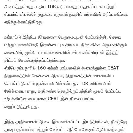
அமைத்துள்ளது. புதிய TBR வரியானது பாதுகாப்பான மற்றும்
ஸ்மார்ட் உற்பத்திச் சூழலை உருவாக்குவதில் எங்களின் அர்ப்பணிப்பை
எடுத்துக்காட்டுகிறது.
உள்நாட்டு இந்திய தீர்வுகளை பெருமையுடன் மேம்படுத்தி, செலவு
மற்றும் காலக்கெடு இரண்டையும் திறம்பட நிர்வகிக்க அனுமதிக்கும்
வகையில், முக்கிய உபகரணங்களின் உள் வளர்ச்சியுடன் இந்தத்
திட்டம் செயல்படுத்தப்பட்டுள்ளது.
ஸ்ரீபெரும்புதூரில் 160 ஏக்கர் பரப்பளவில் அமைந்துள்ள CEAT
நிறுவனத்தின் சென்னை ஆலை, நிறுவனத்தின் உலகளாவிய
செயல்பாடுகளில் முன்னணியில் உள்ளது. TBR வரிசையின்
சேர்க்கையானது, அதிநவீன தொழில்நுட்பத்தின் மூலம் மேம்பட்ட
உற்பத்தியின் மையமாக CEAT இன் நிலைப்பாட்டை
வலுப்படுத்துகிறது.
இந்த தரநிலைகள் ஆலை இணைக்கப்பட்ட இயந்திரங்கள், நிகழ்நேர
தரவு பகுப்பாய்வு மற்றும் மேம்பட்ட ஆட்டோமேஷன் ஆகியவற்றைக்