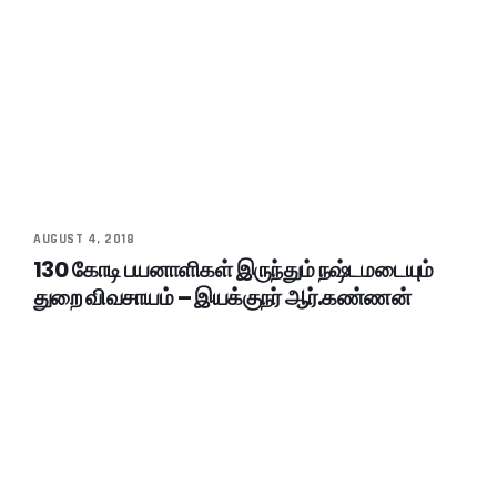
AUGUST 4, 2018
130 கோடி பயனாளிகள் இருந்தும் நஷ்டமடையும்
துறை விவசாயம் – இயக்குநர் ஆர்.கண்ணன்