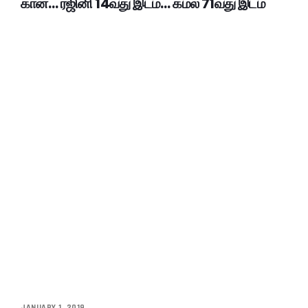
கான்… ரஜினி 14வது இடம்… கமல் 71வது இடம்
JANUARY 1, 2019