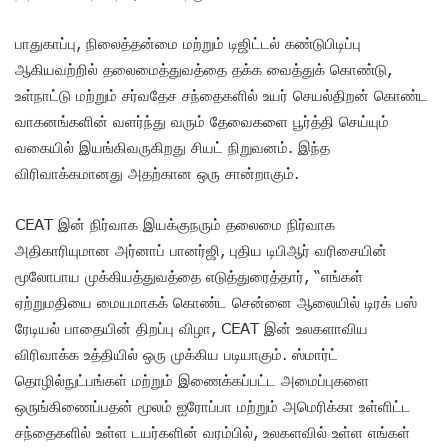
பாதுகாப்பு, நிலைத்தன்மை மற்றும் டிஜிட்டல் கண்டுபிடிப்பு
ஆகியவற்றில் தலைமைத்துவத்தை தக்க வைத்துக் கொண்டு,
உள்நாட்டு மற்றும் சர்வதேச சந்தைகளில் உயர் செயல்திறன் கொண்ட
வாகனங்களின் வளர்ந்து வரும் தேவைகளை பூர்த்தி செய்யும்
வகையில் இயங்கிவருகிறது சியட் நிறுவனம். இந்த
விரிவாக்கமானது அதற்கான ஒரு சான்றாகும்.
CEAT இன் நிர்வாக இயக்குநரும் தலைமை நிர்வாக
அதிகாரியுமான அர்னாப் பானர்ஜி, புதிய டிபிஆர் வரிசையின்
மூலோபாய முக்கியத்துவத்தை எடுத்துரைத்தார், “எங்கள்
ஏற்றுமதியை மையமாகக் கொண்ட சென்னை ஆலையில் டிரக் பஸ்
ரேடியல் பாதையின் திறப்பு விழா, CEAT இன் உலகளாவிய
விரிவாக்க உத்தியில் ஒரு முக்கிய படியாகும். ஸ்மார்ட்
தொழில்நுட்பங்கள் மற்றும் இணைக்கப்பட்ட அமைப்புகளை
ஒருங்கிணைப்பதன் மூலம் ஐரோப்பா மற்றும் அமெரிக்கா உள்ளிட்ட
சந்தைகளில் உள்ள டயர்களின் வரம்பில், உலகளவில் உள்ள எங்கள்