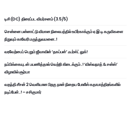
டிசி (DC) திரைப்பட விமர்சனம் (3.5/5)
சென்னை பன்னாட்டு விமான நிலையத்தில் உயிர்காக்கும் ஏ.இ.டி கருவிகளை
நிறுவும் காவேரி மருத்துவமனை..!
வரவேற்பைப் பெறும் ஜீவாவின் ‘தகப்பன்’ ஃபர்ஸ்ட் லுக்!
நம்பிக்கையுடன் பயணித்தால் வெற்றி கிடைக்கும்..! ‘விஸ்வநாத் & சன்ஸ்’
விழாவில் சூர்யா
வதந்தி சீசன் 2 வெளியான பிறகு நான் நிறைய போலீஸ் கதாபாத்திரங்களில்
நடிப்பேன்..! – சசிகுமார்