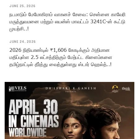
JUNE 25, 2026
நடமாடும் மேமோகிராம் வாகனச் சேவை: சென்னை காவேரி
மருத்துவமனை மற்றும் லயன்ஸ் மாவட்டம் 3241C-ன் கூட்டு
முயற்சி..!
JUNE 24, 2026
2026 நிதியாண்டில் ₹1,606 கோடிக்கும் அதிமான
மதிப்புள்ள 2.5 லட்சத்திற்கும் மேற்பட்ட கிளைம்களை
தமிழ்நாட்டில் தீர்த்து வைத்துள்ளது ஸ்டார் ஹெல்த்..!