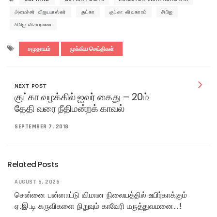
அமைச்சர் விஜயபாஸ்கர்
குட்கா
குட்கா விவகாரம்
சிபிஐ
சிபிஐ விசாரணை
சமுதாயம்
முக்கிய செய்திகள்
NEXT POST
குட்கா வழக்கில் ஐவர் கைது – 20ம்
தேதி வரை நீதிமன்றக் காவல்
SEPTEMBER 7, 2018
Related Posts
AUGUST 5, 2026
சென்னை பன்னாட்டு விமான நிலையத்தில் உயிர்காக்கும்
ஏ.இ.டி கருவிகளை நிறுவும் காவேரி மருத்துவமனை..!