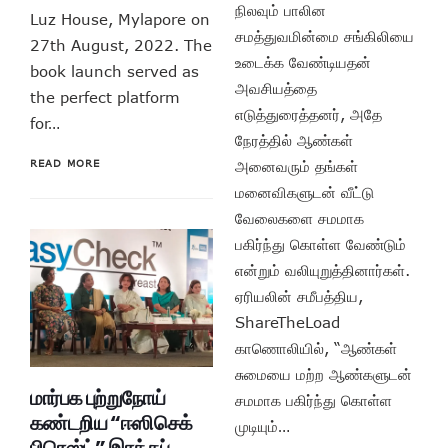
நிலவும் பாலின
Luz House, Mylapore on
சமத்துவமின்மை சங்கிலியை
27th August, 2022. The
உடைக்க வேண்டியதன்
book launch served as
அவசியத்தை
the perfect platform
எடுத்துரைத்தனர், அதே
for…
நேரத்தில் ஆண்கள்
READ MORE
அனைவரும் தங்கள்
மனைவிகளுடன் வீட்டு
வேலைகளை சமமாக
பகிர்ந்து கொள்ள வேண்டும்
என்றும் வலியுறுத்தினார்கள்.
ஏரியலின் சமீபத்திய,
ShareTheLoad
காணொலியில், “ஆண்கள்
சுமையை மற்ற ஆண்களுடன்
மார்பக புற்றுநோய்
சமமாக பகிர்ந்து கொள்ள
கண்டறிய “ஈஸிசெக்
முடியும்…
பிரெஸ்ட்” இரத்தப்