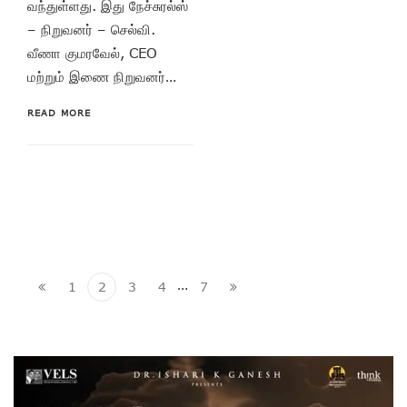
வந்துள்ளது. இது நேச்சுரல்ஸ்
– நிறுவனர் – செல்வி.
வீணா குமரவேல், CEO
மற்றும் இணை நிறுவனர்…
READ MORE
…
1
2
3
4
7