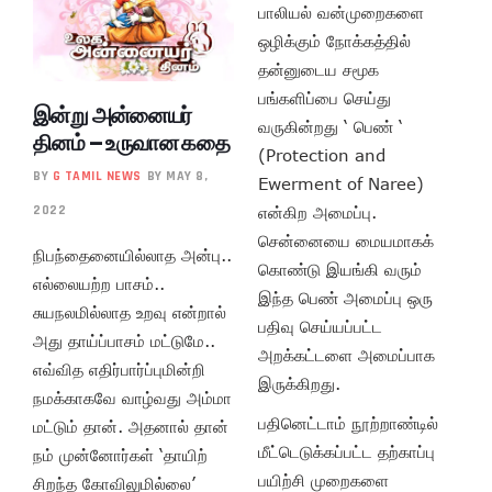
பாலியல் வன்முறைகளை
ஒழிக்கும் நோக்கத்தில்
தன்னுடைய சமூக
பங்களிப்பை செய்து
இன்று அன்னையர்
வருகின்றது ‘ பெண் ‘
தினம் – உருவான கதை
(Protection and
BY
G TAMIL NEWS
BY MAY 8,
Ewerment of Naree)
2022
என்கிற அமைப்பு.
சென்னையை மையமாகக்
நிபந்தைனையில்லாத அன்பு..
கொண்டு இயங்கி வரும்
எல்லையற்ற பாசம்..
இந்த பெண் அமைப்பு ஒரு
சுயநலமில்லாத உறவு என்றால்
பதிவு செய்யப்பட்ட
அது தாய்ப்பாசம் மட்டுமே..
அறக்கட்டளை அமைப்பாக
எவ்வித எதிர்பார்ப்புமின்றி
இருக்கிறது.
நமக்காகவே வாழ்வது அம்மா
பதினெட்டாம் நூற்றாண்டில்
மட்டும் தான். அதனால் தான்
மீட்டெடுக்கப்பட்ட தற்காப்பு
நம் முன்னோர்கள் ‘தாயிற்
பயிற்சி முறைகளை
சிறந்த கோவிலுமில்லை’