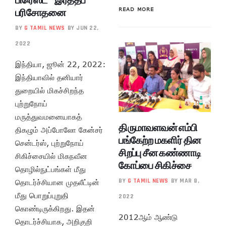
பரிசோதனை
READ MORE
BY
G TAMIL NEWS
BY JUN 22,
2022
இந்தியா, ஜூன் 22, 2022:
இந்தியாவில் தனியார்
துறையில் மிகச்சிறந்த
புற்றுநோய்
மருத்துவமனையாகத்
திருமாவளவன் எம்பி
திகழும் அப்போலோ கேன்சர்
பங்கேற்ற மகளிர் தின
சென்டர்ஸ், புற்றுநோய்
சிறப்பு சீன கண்ணாடி
சிகிச்சையில் மிகநவீன
கோப்பை சிகிச்சை
தொழில்நுட்பங்கள் மீது
BY
G TAMIL NEWS
BY MAR 8,
தொடர்ச்சியான முதலீட்டின்
மீது பொறுப்புறுதி
2022
கொண்டிருக்கிறது. இதன்
2012ஆம் ஆண்டு
தொடர்ச்சியாக, அறிகுறி