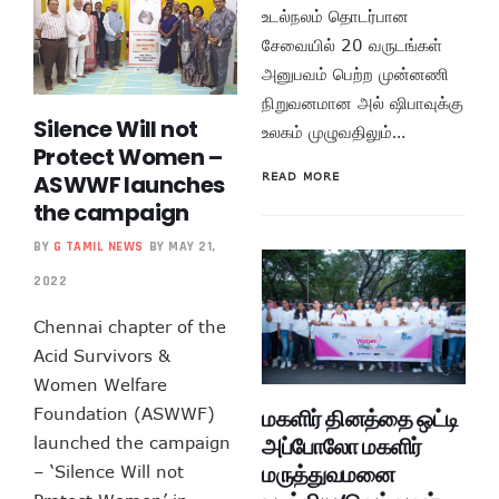
உடல்நலம் தொடர்பான
சேவையில் 20 வருடங்கள்
அனுபவம் பெற்ற முன்னணி
நிறுவனமான அல் ஷிபாவுக்கு
Silence Will not
உலகம் முழுவதிலும்…
Protect Women –
READ MORE
ASWWF launches
the campaign
BY
G TAMIL NEWS
BY MAY 21,
2022
Chennai chapter of the
Acid Survivors &
Women Welfare
Foundation (ASWWF)
மகளிர் தினத்தை ஒட்டி
அப்போலோ மகளிர்
launched the campaign
மருத்துவமனை
– ‘Silence Will not