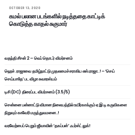
OCTOBER 13, 2020
கமல் பலான படங்களில் நடித்ததை காட்டிக்
கொடுத்த காதல் சுகுமார்
வதந்தி சீசன் 2 – வெப் தொடர் விமர்சனம்
ஹெச். ராஜாவை தமிழ்நாட்டு முதலமைச்சராகிய எஸ்.ராஜா..! – ‘செய்
செய்யாதே’ பட விழா சுவாரஸ்யம்
டிசி (DC) திரைப்பட விமர்சனம் (3.5/5)
சென்னை பன்னாட்டு விமான நிலையத்தில் உயிர்காக்கும் ஏ.இ.டி கருவிகளை
நிறுவும் காவேரி மருத்துவமனை..!
வரவேற்பைப் பெறும் ஜீவாவின் ‘தகப்பன்’ ஃபர்ஸ்ட் லுக்!