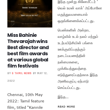
இந்த மூன்று கிலோமீட்டர் ‘
வெல் உமன் வாக்’ அப்போலோ
மருத்துவமனையால்
ஒருங்கிணைக்கப்பட்டது.
பெண்களின் அன்றாட
Miss Bahinie
வாழ்வில் உடல் நலம் மற்றும்
Thevarajah wins
உடற்பயிற்சியின் பங்கை
Best director and
ஊக்குவிப்பதற்கும்
best film awards
நடைப்பயணத்தின்
at various global
நன்மைகளை,
film festivals
முக்கியத்துவத்தை
BY
G TAMIL NEWS
BY MAY 12,
எடுத்துரைப்பதற்காக இந்த
அணிவகுப்பு ஏற்பாடு
2022
செய்யப்பட்டது.
Chennai, 10th May
இந்த…
2022: Tamil feature
film, titled “Kannile
READ MORE