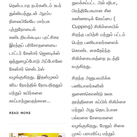
துவக்கப்பட்ட அல் ஷிபா,
தென்படாத நபர்களிடம் உயர்
பிரத்தியேகமான சீன
துல்லியத்துடன் ஆரம்ப
கண்ணாடிக் கோப்பை (
நிலையிலேயே மார்பக
Cupping) சிகிச்சையில்
புற்றுநோயைக்
சிறந்த பயிற்சி மற்றும் பட்டம்
கண்டறியக்கூடிய புரட்சிகர
பெற்ற பணியாளர்களைக்
இரத்தப் பரிசோதனையை
கொண்ட கைதேர்ந்த
டாட்டர் கேன்சர் ஜெனடிக்ஸ்
சிகிச்சையகத்தை நடத்தி
ஒத்துழைப்போடு அப்போலோ
வருகிறது.
கேன்சர் சென்டர்ஸ்
வழங்குகிறது. இதன்மூலம்
சிறந்த அனுபவமிக்க
உரிய நேரத்தில் நோயறிதலும்
பணியாளர்களின்
மற்றும் உயிர்களை
துணைகொண்டு உலக
காப்பாற்றுவதற்கான…
தரத்திலான கப்பிங் சிகிச்சை
மற்றும் அது தொடர்பான
READ MORE
பல்வகை சேவைகளை
வழங்குகிறது. மேலும் சிகை
முகப் பராமரிப்பு மற்றும்