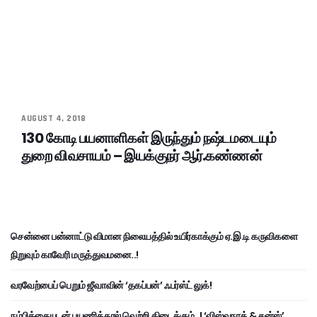
AUGUST 4, 2018
130 கோடி பயனாளிகள் இருந்தும் நஷ்டமடையும்
துறை விவசாயம் – இயக்குநர் ஆர்.கண்ணன்
சென்னை பன்னாட்டு விமான நிலையத்தில் உயிர்காக்கும் ஏ.இ.டி கருவிகளை
நிறுவும் காவேரி மருத்துவமனை..!
வரவேற்பைப் பெறும் ஜீவாவின் ‘தகப்பன்’ ஃபர்ஸ்ட் லுக்!
நம்பிக்கையுடன் பயணித்தால் வெற்றி கிடைக்கும்..! ‘விஸ்வநாத் & சன்ஸ்’