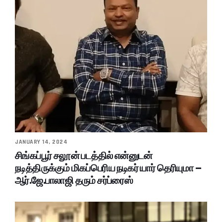
JANUARY 14, 2024
சிங்கப்பூர் சலூன் படத்தில் என்னுடன்
நடித்திருக்கும் மிகப்பெரிய நடிகர் யார் தெரியுமா –
ஆர்.ஜே.பாலாஜி தரும் சர்ப்ரைஸ்