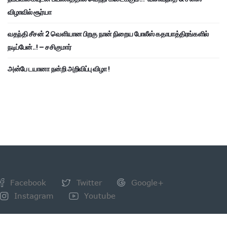
விழாவில் சூர்யா
வதந்தி சீசன் 2 வெளியான பிறகு நான் நிறைய போலீஸ் கதாபாத்திரங்களில்
நடிப்பேன்..! – சசிகுமார்
அன்பே டயானா நன்றி அறிவிப்பு விழா !
Facebook
Twitter
Google+
Instagram
Youtube
NEWSLETTER