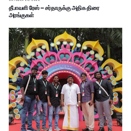
தீபாவளி ரேஸ் – சர்தாருக்கு அதிக திரை
அரங்குகள்