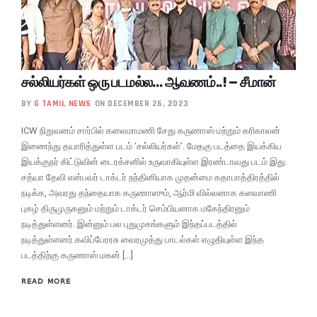
சல்லியர்கள் ஒரு படமல்ல… ஆவணம்..! – சீமான்
BY
G TAMIL NEWS
ON DECEMBER 26, 2023
ICW நிறுவனம் சார்பில் கலைமாமணி சேது கருணாஸ் மற்றும் கரிகாலன்
இணைந்து தயாரித்துள்ள படம் ‘சல்லியர்கள்’. மேதகு படத்தை இயக்கிய
இயக்குநர் கிட்டுவின் டைரக்சனில் உருவாகியுள்ள இரண்டாவது படம் இது.
சத்யா தேவி என்பவர் டாக்டர் நந்தினியாக முதன்மை கதாபாத்திரத்தில்
நடிக்க, அவரது தந்தையாக கருணாஸும், ஆர்மி வில்லனாக களவாணி
புகழ் திருமுருகனும் மற்றும் டாக்டர் செம்பியனாக மகேந்திரனும்
நடித்துள்ளனர். இன்னும் பல புதுமுகங்களும் இந்தப்படத்தில்
நடித்துள்ளனர்.கவிப்பேரரசு வைரமுத்து பாடல்கள் எழுதியுள்ள இந்த
படத்திற்கு கருணாஸ் மகன் […]
READ MORE