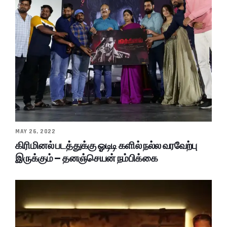
MAY 26, 2022
கிரிமினல் படத்துக்கு ஓடிடி களில் நல்ல வரவேற்பு
இருக்கும் – தனஞ்செயன் நம்பிக்கை