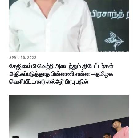
APRIL 20, 2022
கேஜிஎஃப் 2 வெற்றி அடைந்தும் தியேட்டர்கள்
அதிகப்படுத்தாத பின்னணி என்ன – தமிழக
வெளியீட்டாளர் எஸ்ஆர் பிரபு பதில்