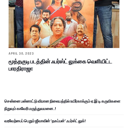
APRIL 30, 2023
மூத்தகுடி படத்தின் ஃபர்ஸ்ட் லுக்கை வெளியிட்ட
பாரதிராஜா
சென்னை பன்னாட்டு விமான நிலையத்தில் உயிர்காக்கும் ஏ.இ.டி கருவிகளை
நிறுவும் காவேரி மருத்துவமனை..!
வரவேற்பைப் பெறும் ஜீவாவின் ‘தகப்பன்’ ஃபர்ஸ்ட் லுக்!