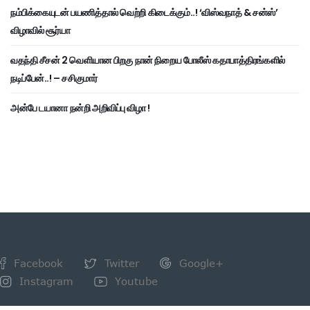
நம்பிக்கையுடன் பயணித்தால் வெற்றி கிடைக்கும்..! ‘விஸ்வநாத் & சன்ஸ்’
விழாவில் சூர்யா
வதந்தி சீசன் 2 வெளியான பிறகு நான் நிறைய போலீஸ் கதாபாத்திரங்களில்
நடிப்பேன்..! – சசிகுமார்
அன்பே டயானா நன்றி அறிவிப்பு விழா !
Facebook
Twitter
Google+
Instagram
Youtube