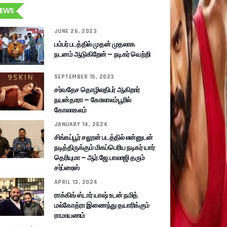
EWS
JUNE 26, 2023
பம்பர் படத்தில் முதன் முதலாக
நடனம் ஆடுகிறேன் – நடிகர் வெற்றி
SEPTEMBER 15, 2023
சர்வதேச தொழிலதிபர் ஆகிறார்
நயன்தாரா – கோலாலம்பூரில்
கோலாகலம்
JANUARY 14, 2024
சிங்கப்பூர் சலூன் படத்தில் என்னுடன்
நடித்திருக்கும் மிகப்பெரிய நடிகர் யார்
தெரியுமா – ஆர்.ஜே.பாலாஜி தரும்
சர்ப்ரைஸ்
APRIL 13, 2024
ராக்கிங் ஸ்டார் யாஷ் உடன் நமித்
மல்கோத்ரா இணைந்து தயாரிக்கும்
ராமாயணம்