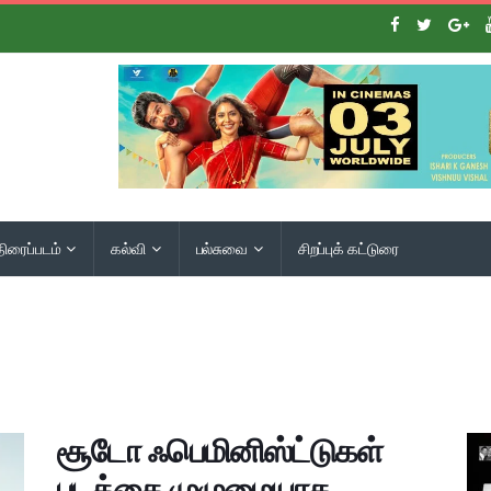
திரைப்படம்
கல்வி
பல்சுவை
சிறப்புக் கட்டுரை
சூடோ ஃபெமினிஸ்ட்டுகள்
படத்தை முழுமையாக