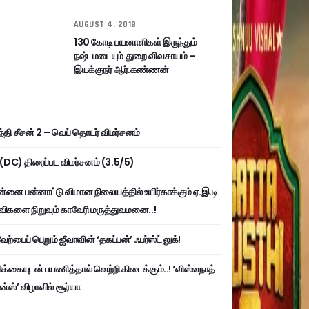
AUGUST 4, 2018
130 கோடி பயனாளிகள் இருந்தும்
நஷ்டமடையும் துறை விவசாயம் –
இயக்குநர் ஆர்.கண்ணன்
்தி சீசன் 2 – வெப் தொடர் விமர்சனம்
ி (DC) திரைப்பட விமர்சனம் (3.5/5)
்னை பன்னாட்டு விமான நிலையத்தில் உயிர்காக்கும் ஏ.இ.டி
விகளை நிறுவும் காவேரி மருத்துவமனை..!
ற்பைப் பெறும் ஜீவாவின் ‘தகப்பன்’ ஃபர்ஸ்ட் லுக்!
பிக்கையுடன் பயணித்தால் வெற்றி கிடைக்கும்..! ‘விஸ்வநாத்
ன்ஸ்’ விழாவில் சூர்யா