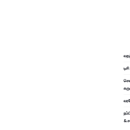
வதந
டிச
சென
கரு
வரவே
நம்
& ச