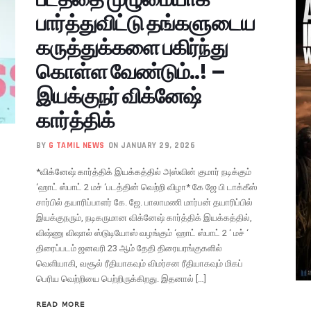
பார்த்துவிட்டு தங்களுடைய
கருத்துக்களை பகிர்ந்து
கொள்ள வேண்டும்..! –
இயக்குநர் விக்னேஷ்
கார்த்திக்
BY
G TAMIL NEWS
ON JANUARY 29, 2026
*விக்னேஷ் கார்த்திக் இயக்கத்தில் அஸ்வின் குமார் நடிக்கும்
‘ஹாட் ஸ்பாட் 2 மச் ‘படத்தின் வெற்றி விழா* கே ஜே பி டாக்கீஸ்
சார்பில் தயாரிப்பாளர் கே. ஜே. பாலாமணி மார்பன் தயாரிப்பில்
இயக்குநரும், நடிகருமான விக்னேஷ் கார்த்திக் இயக்கத்தில்,
விஷ்ணு விஷால் ஸ்டுடியோஸ் வழங்கும் ‘ஹாட் ஸ்பாட் 2 ‘ மச் ‘
திரைப்படம் ஜனவரி 23 ஆம் தேதி திரையரங்குகளில்
வெளியாகி, வசூல் ரீதியாகவும் விமர்சன ரீதியாகவும் மிகப்
பெரிய வெற்றியை பெற்றிருக்கிறது. இதனால் […]
READ MORE