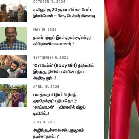
OCTOBER 18, 2024
கவினுக்கு 20 ரூபாய் பிச்சை போட்ட
இளம்பெண் – பிளடி பெக்கர் விளைவு
MAY 10, 2025
நடிகர் மற்றும் இயக்குனர் சூப்பர் குட்
சுப்பிரமணி காலமானார்..!
SEPTEMBER 6, 2025
‘பேபி கேர்ள்’ (Baby Girl) திரில்லரில்
இருந்து, நிவின் பாலியின் புதிய
அதிரடி லுக்..!
APRIL 15, 2026
பாசத்தைப் பிழியப் பிழியத்
தரவிருக்கும் புதிய தொடர்
‘தாய்மாமன்’ – விரைவில் விஜய்
டிவியில்..!
JULY 3, 2018
அஜித் நடிச்சா அசல், புதுமுகம்
நடிச்சா நகல்..?