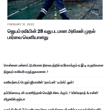
FEBRUARY 12, 2022
ஜெயம் ரவியின் 28 வது படமான அகிலன் முதல்
பார்வை வெளியானது
சென்னை பன்னாட்டு விமான நிலையத்தில் உயிர்காக்கும் ஏ.இ.டி கருவிகளை
நிறுவும் காவேரி மருத்துவமனை..!
வரவேற்பைப் பெறும் ஜீவாவின் ‘தகப்பன்’ ஃபர்ஸ்ட் லுக்!
நம்பிக்கையுடன் பயணித்தால் வெற்றி கிடைக்கும்..! ‘விஸ்வநாத் & சன்ஸ்’
விழாவில் சூர்யா
வதந்தி சீசன் 2 வெளியான பிறகு நான் நிறைய போலீஸ் கதாபாத்திரங்களில்