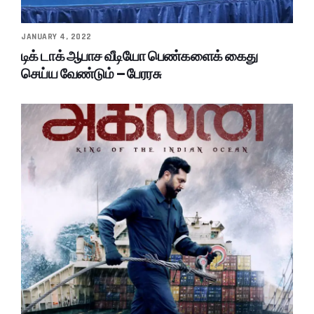
JANUARY 4, 2022
டிக் டாக் ஆபாச வீடியோ பெண்களைக் கைது
செய்ய வேண்டும் – பேரரசு