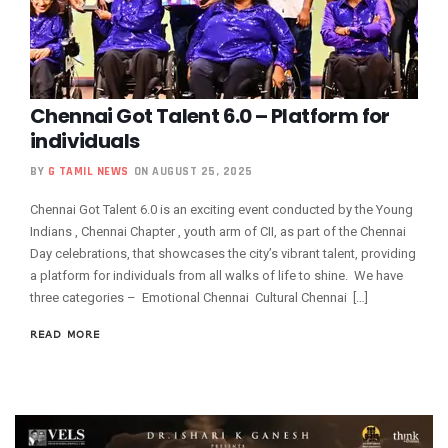
Chennai Got Talent 6.0 – Platform for
individuals
BY
G TAMIL NEWS
ON AUGUST 25, 2025
Chennai Got Talent 6.0 is an exciting event conducted by the Young
Indians , Chennai Chapter , youth arm of CII, as part of the Chennai
Day celebrations, that showcases the city’s vibrant talent, providing
a platform for individuals from all walks of life to shine. We have
three categories – Emotional Chennai Cultural Chennai […]
READ MORE