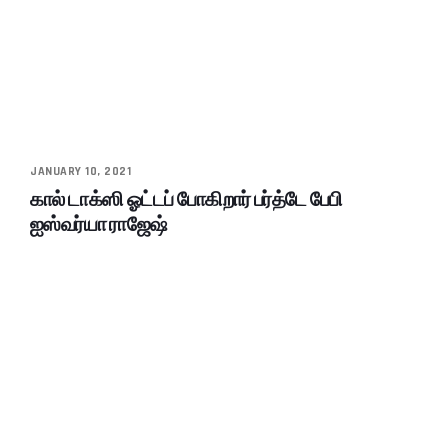
JANUARY 10, 2021
கால் டாக்ஸி ஓட்டப் போகிறார் பர்த்டே பேபி
ஐஸ்வர்யா ராஜேஷ்